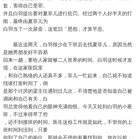
套，害得自己受罪。
并且白羽提出要对夏菲儿进行惩罚。经过两个人好半天的打
闹，最终由夏菲儿为
白羽当了一次尿壶，这笔旧「恩怨」才算平息。
最近这两天，白羽很少在下班后去找夏菲儿，原因当然
是她男朋友好不容易
回来一趟，要给人家留够二人世界的时间。白羽这时候才发
现，在这家医院里
，和自己熟络的人还真不多，菲儿一忙起来，自己就不知道
找谁打发时间了，倒
是那个讨厌的梁主任遇到过几次，不清楚他是否知道自己被
调岗和自己有关，白
羽总觉得他看自己的眼神充满怨恨。今天又轮到白羽的小夜
班，不过来得早了些
，还不到接班的时间。医生这份工作就是如此，不管你的上
班时间到没到，只要
你到了自己的岗位，那就会不停的有事找到你。放在以前，