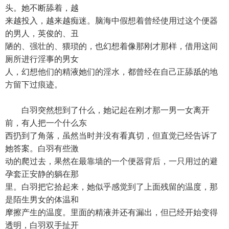
头。她不断舔着，越
来越投入，越来越痴迷。脑海中假想着曾经使用过这个便器
的男人，英俊的、丑
陋的、强壮的、猥琐的，也幻想着像那刚才那样，借用这间
厕所进行淫事的男女
人，幻想他们的精液她们的淫水，都曾经在自己正舔舐的地
方留下过痕迹。
白羽突然想到了什么，她记起在刚才那一男一女离开
前，有人把一个什么东
西扔到了角落，虽然当时并没有看真切，但直觉已经告诉了
她答案。白羽有些激
动的爬过去，果然在最靠墙的一个便器背后，一只用过的避
孕套正安静的躺在那
里。白羽把它拾起来，她似乎感觉到了上面残留的温度，那
是陌生男女的体温和
摩擦产生的温度。里面的精液并还有漏出，但已经开始变得
透明，白羽双手扯开