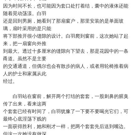
因为时间不长，也可能因为套口处打着结，囊中的液体还能
随着晃动荡漾。白羽
还是回到男厕，她看到了那扇窗户，那里安装的是单面玻
璃，扇叶采用的是只能
将下部推开很小缝隙的设计。白羽爬到窗前，这次她站了起
来，把一扇窗向外推
到最大。透过十多厘米的缝隙向下望去，那是花园中的一条
甬道。虽然不是主要
的交通通道，但偶尔也会有散步的病人，或者用轮椅推着病
人的护士和家属从此
经过。
白羽站在窗前，解开两个打结的套套，一股刺鼻的腥臭
传了出来，看来这两
个套套已经有时间了，白羽犹豫了一下要不要喝光它们，可
最终心底淫荡下贱的
一面获得胜利，她和刚才一样，把两个套套先后送到嘴边。
但这一次她没有做深