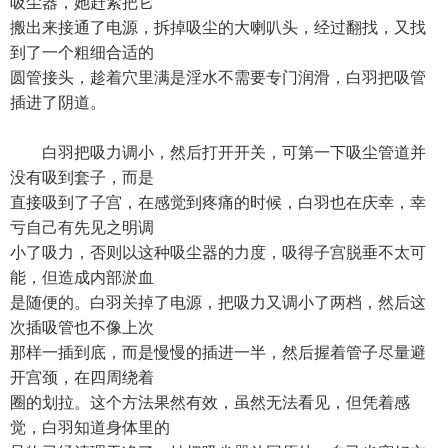
吸尘器，她赶紧把它
搬出来接通了电源，拆掉吸尘的大喇叭头，经过翻找，又找
到了一个粗细合适的
圆管接头，趁着穴里满是淫水不需要专门润滑，白羽把吸管
插进了阴道。
白羽把吸力调小，然后打开开关，可第一下吸尘管道并
没有吸到套子，而是
直接吸到了子宫，在感觉到疼痛的时候，白羽也在庆幸，幸
亏自己有先见之明调
小了吸力，否则以这种吸尘器的力度，吸得子宫脱垂不太可
能，但造成内部淤血
是随便的。白羽关掉了电源，把吸力又调小了两档，然后这
次插吸管也不像上次
那样一插到底，而是慢慢的插进一半，然后握着管子尽量避
开宫颈，在四周绕着
圈的划拉。这个方法果然有效，虽然无法看见，但凭着感
觉，白羽知道身体里的