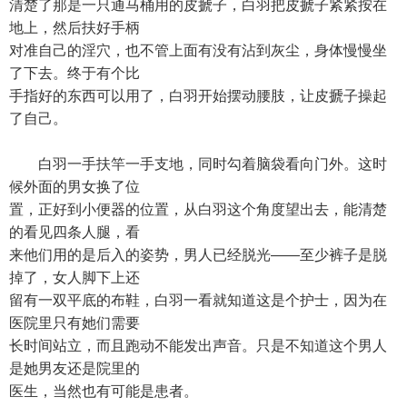
清楚了那是一只通马桶用的皮搋子，白羽把皮搋子紧紧按在
地上，然后扶好手柄
对准自己的淫穴，也不管上面有没有沾到灰尘，身体慢慢坐
了下去。终于有个比
手指好的东西可以用了，白羽开始摆动腰肢，让皮搋子操起
了自己。
白羽一手扶竿一手支地，同时勾着脑袋看向门外。这时
候外面的男女换了位
置，正好到小便器的位置，从白羽这个角度望出去，能清楚
的看见四条人腿，看
来他们用的是后入的姿势，男人已经脱光——至少裤子是脱
掉了，女人脚下上还
留有一双平底的布鞋，白羽一看就知道这是个护士，因为在
医院里只有她们需要
长时间站立，而且跑动不能发出声音。只是不知道这个男人
是她男友还是院里的
医生，当然也有可能是患者。