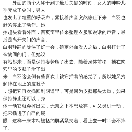
外面的两个人终于到了最后关键的时刻，女人的呻吟几
乎变成了尖叫，男人
也发出了粗重的呼吸声，紧接着声音突然静止下来，白羽也
赶紧停止了动作。她
抬起头看着外面，百页窗里传来整理衣服和说话的声音，最
后是离开关门的声音。
白羽静静的等候了好一会，确定外面没人之后，白羽打开了
杂物间的门，但她没
有站起来，而是保持姿势爬了出去。随着身体前移，插在肉
穴里的皮搋子滑了出
来，白羽这会倒有些喜欢上被它插着的感觉了，所以她又拾
起掉在地上的皮搋子
，想把它再次插回到阴道里，可是因为皮搋那头太重，如果
保持静止还可以，身
体一动它就会掉出去，无奈之下本想放弃，可又灵机一动，
把它插进了自己的屁
眼，这样一来木柄被括约肌紧紧夹着，看上去一时半会不掉
了。