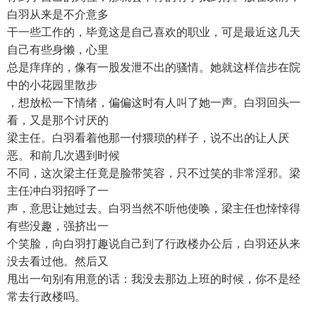
白羽从来是不介意多
干一些工作的，毕竟这是自己喜欢的职业，可是最近这几天
自己有些身懒，心里
总是痒痒的，像有一股发泄不出的骚情。她就这样信步在院
中的小花园里散步
，想放松一下情绪，偏偏这时有人叫了她一声。白羽回头一
看，又是那个讨厌的
梁主任。白羽看着他那一付猥琐的样子，说不出的让人厌
恶。和前几次遇到时候
不同，这次梁主任竟是脸带笑容，只不过笑的非常淫邪。梁
主任冲白羽招呼了一
声，意思让她过去。白羽当然不听他使唤，梁主任也悻悻得
有些没趣，强挤出一
个笑脸，向白羽打趣说自己到了行政楼办公后，白羽还从来
没去看过他。然后又
甩出一句别有用意的话：我没去那边上班的时候，你不是经
常去行政楼吗。