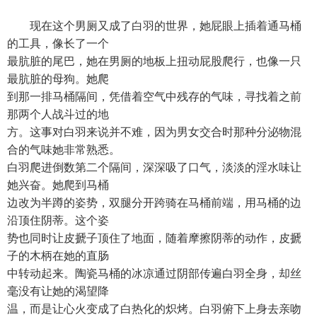
现在这个男厕又成了白羽的世界，她屁眼上插着通马桶
的工具，像长了一个
最肮脏的尾巴，她在男厕的地板上扭动屁股爬行，也像一只
最肮脏的母狗。她爬
到那一排马桶隔间，凭借着空气中残存的气味，寻找着之前
那两个人战斗过的地
方。这事对白羽来说并不难，因为男女交合时那种分泌物混
合的气味她非常熟悉。
白羽爬进倒数第二个隔间，深深吸了口气，淡淡的淫水味让
她兴奋。她爬到马桶
边改为半蹲的姿势，双腿分开跨骑在马桶前端，用马桶的边
沿顶住阴蒂。这个姿
势也同时让皮搋子顶住了地面，随着摩擦阴蒂的动作，皮搋
子的木柄在她的直肠
中转动起来。陶瓷马桶的冰凉通过阴部传遍白羽全身，却丝
毫没有让她的渴望降
温，而是让心火变成了白热化的炽烤。白羽俯下上身去亲吻