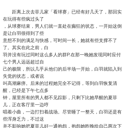
距离上次去菲儿家「看球赛」已经有好几天了，那回实
在玩得有些疯过头了
，从球赛结束，男人们就一直处在癫狂的状态，一开始这倒
是让白羽很得到了些
意想不到的满足与快感，可时间一长，她就有些支撑不了
了。其实在此之前，白
羽并没有玩过同时这么多人的群P.在那一晚她发现同时应付
七个男人远远超过自
己的极限，所以几乎从他们的后半场一开始，白羽就陷入到
失觉的状态，或者说
叫高潮麻痹。后来的过程她完全不记得，等到白羽恢复清
醒，已经是下午七点多
钟，屋里所有的男人都不见踪影，只剩下比她早醒的夏菲
儿，正在客厅里一边哼
唱着小曲，一边打扫着战场。尽管睡了一整天，白羽还是有
些浑身乏力，不过这
并不影响她把夏菲儿好一通抱怨，抱怨她昨晚给自己两次下