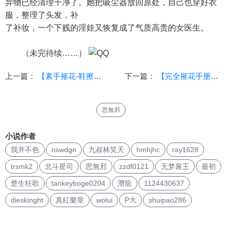
异物已经清理干净了。她把吸尘器放回原处，自己也穿好衣
服，整理了头发，补
了补妆，一个下贱的淫娃又恢复成了气质高贵的女医生。
（未完待续……）
上一篇：
【素手摧花-鞋擦】（2）（重口女女）
下一篇：
【完全摧花手册之地狱天使（加料版）】第一章
思無邪
小说作者
我并不色
nswdgn
九叔林笑天
hmhjhc
ray1628
trsmk2
北斗星司
思無邪
zzdf0121
无梦襄王
最初
楚生狂歌
tankeyboge0204
潛龍
1124430637
dieskinght
真紅樂章
wolui
P大
shuipao286