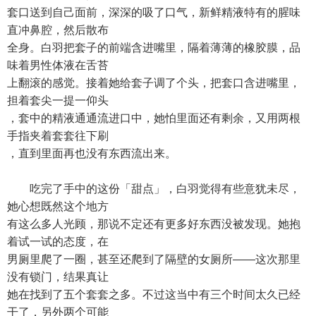
套口送到自己面前，深深的吸了口气，新鲜精液特有的腥味
直冲鼻腔，然后散布
全身。白羽把套子的前端含进嘴里，隔着薄薄的橡胶膜，品
味着男性体液在舌苔
上翻滚的感觉。接着她给套子调了个头，把套口含进嘴里，
担着套尖一提一仰头
，套中的精液通通流进口中，她怕里面还有剩余，又用两根
手指夹着套套往下刷
，直到里面再也没有东西流出来。
吃完了手中的这份「甜点」，白羽觉得有些意犹未尽，
她心想既然这个地方
有这么多人光顾，那说不定还有更多好东西没被发现。她抱
着试一试的态度，在
男厕里爬了一圈，甚至还爬到了隔壁的女厕所——这次那里
没有锁门，结果真让
她在找到了五个套套之多。不过这当中有三个时间太久已经
干了，另外两个可能