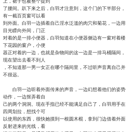
上，裙子也被整个提到
了腰间。趴下来之后，白羽才注意到，这个门的下半部分，
有一截百页窗可以看
到外面。白羽一边插着自己淫水泛滥的肉穴和菊花，一边用
目光瞟向外间，门正
对着的是一排小便器，白羽知道在小便器侧边有一窗对着楼
下花园的窗户，小便
器正对着的一边，也就是杂物间的这一边是一排马桶隔间，
现在望出去看不到人
，不知道那一男一女正在哪个隔间里，不过听声音离自己并
不很远。
白羽一边听着外面传来的声音，一边幻想着他们的姿势
动作，一边抠弄着自
己的两个洞洞。现在手指已经不能满足自己了，白羽用手在
四周划拉，想找个可
以使用的东西，很快她摸到一根圆木棍，拿到门边借着外面
反射进来的光线，看