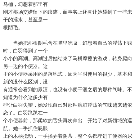
马桶，幻想着那里有
刚才那场交媾留下的痕迹，而事实上还真让她舔到了一些未
干的淫水，甚至是一
根阴毛。
当她把那根阴毛含在嘴里吮吸，幻想着自己的淫荡下贱
时，白羽得到了一个
小小的高潮。高潮过后她结束了马桶摩擦的游戏，转身爬向
另一边的小便器。这
里的小便器采用的是落地式，因为平时使用的很少，基本和
新的没什么区别，没
有通常会看到的尿渍，也没有小便干涸之后的那种气味。不
知道为什么这多少有
些让白羽失望，她发现自己对那种肮脏淫荡的气味越来越依
恋了。白羽跪趴在一
个小便器前，那柔软的舌头再次伸出，开始了对新领域的巡
航。她一手抓住屁眼
上的木柄搅动，一手揉弄着阴蒂，整个头都埋进了便器的尿