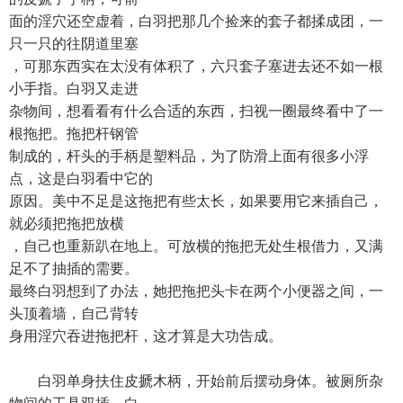
面的淫穴还空虚着，白羽把那几个捡来的套子都揉成团，一
只一只的往阴道里塞
，可那东西实在太没有体积了，六只套子塞进去还不如一根
小手指。白羽又走进
杂物间，想看看有什么合适的东西，扫视一圈最终看中了一
根拖把。拖把杆钢管
制成的，杆头的手柄是塑料品，为了防滑上面有很多小浮
点，这是白羽看中它的
原因。美中不足是这拖把有些太长，如果要用它来插自己，
就必须把拖把放横
，自己也重新趴在地上。可放横的拖把无处生根借力，又满
足不了抽插的需要。
最终白羽想到了办法，她把拖把头卡在两个小便器之间，一
头顶着墙，自己背转
身用淫穴吞进拖把杆，这才算是大功告成。
白羽单身扶住皮搋木柄，开始前后摆动身体。被厕所杂