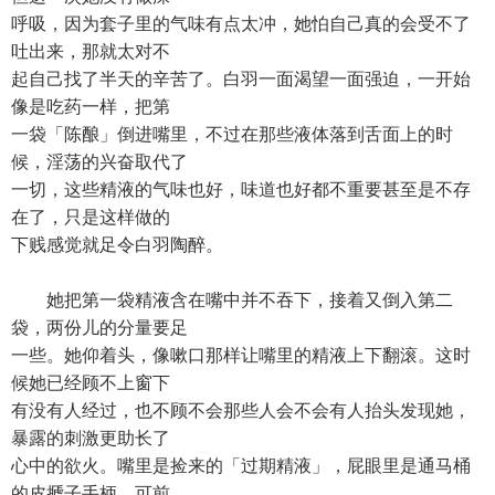
呼吸，因为套子里的气味有点太冲，她怕自己真的会受不了
吐出来，那就太对不
起自己找了半天的辛苦了。白羽一面渴望一面强迫，一开始
像是吃药一样，把第
一袋「陈酿」倒进嘴里，不过在那些液体落到舌面上的时
候，淫荡的兴奋取代了
一切，这些精液的气味也好，味道也好都不重要甚至是不存
在了，只是这样做的
下贱感觉就足令白羽陶醉。
她把第一袋精液含在嘴中并不吞下，接着又倒入第二
袋，两份儿的分量要足
一些。她仰着头，像嗽口那样让嘴里的精液上下翻滚。这时
候她已经顾不上窗下
有没有人经过，也不顾不会那些人会不会有人抬头发现她，
暴露的刺激更助长了
心中的欲火。嘴里是捡来的「过期精液」，屁眼里是通马桶
的皮搋子手柄，可前