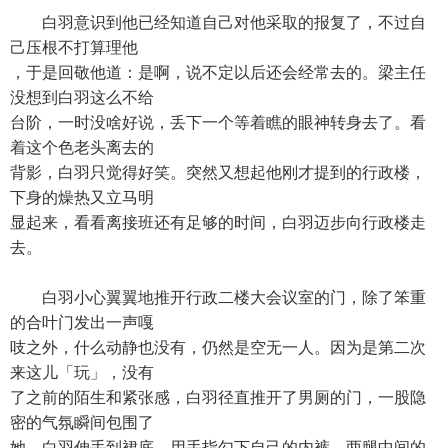
白羽意识到他已经知道自己对他采取的报复了，不过自
己压根不打算理他
，于是回敬他道：是啊，说不定以后还会经常去的。梁主任
没想到白羽这么不给
台阶，一时没啥好说，丢下一个等着瞧的眼神转身去了。看
着这个色老头离去的
背影，白羽只觉得好笑。突然又想起他刚才提到的行政楼，
下身的燥热又立马明
显起来，看看离接班还有足够的时间，白羽迈步向行政楼走
去。
白羽小心翼翼地推开行政二楼大会议室的门，除了笨重
的合叶门发出一声嘎
吱之外，什么动静也没有，仍然是空无一人。因为是第二次
来这儿「玩」，没有
了之前的陌生和紧张感，白羽径直推开了男厕的门，一股隐
密的气氛瞬间包围了
她。白羽伸手到裙底，用手指勾下自己的内裤，两腿中间的