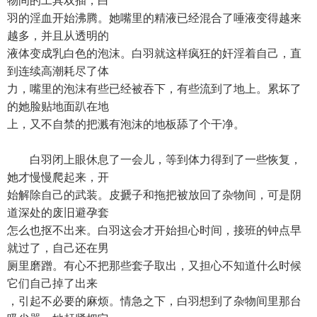
物间的工具双插，白
羽的淫血开始沸腾。她嘴里的精液已经混合了唾液变得越来
越多，并且从透明的
液体变成乳白色的泡沫。白羽就这样疯狂的奸淫着自己，直
到连续高潮耗尽了体
力，嘴里的泡沫有些已经被吞下，有些流到了地上。累坏了
的她脸贴地面趴在地
上，又不自禁的把溅有泡沫的地板舔了个干净。
白羽闭上眼休息了一会儿，等到体力得到了一些恢复，
她才慢慢爬起来，开
始解除自己的武装。皮搋子和拖把被放回了杂物间，可是阴
道深处的废旧避孕套
怎么也抠不出来。白羽这会才开始担心时间，接班的钟点早
就过了，自己还在男
厕里磨蹭。有心不把那些套子取出，又担心不知道什么时候
它们自己掉了出来
，引起不必要的麻烦。情急之下，白羽想到了杂物间里那台