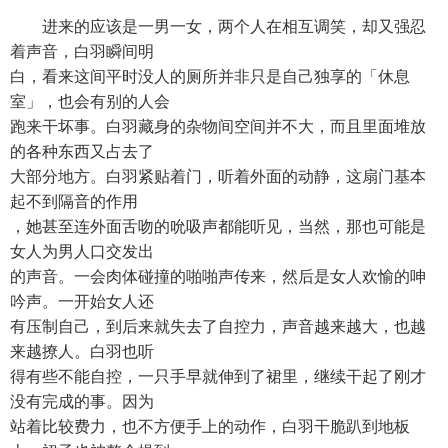
进来的应该是一男一女，两个人在相互调笑，却又强忍
着声音，白羽瞬间明
白，看来这间平时没人的厕所并非只是自己独享的「休息
室」，也会有别的人会
跑来干坏事。白羽藏身的杂物间空间并不大，而且里面堆放
的各种东西又占去了
大部分地方。白羽紧贴着门，听着外面的动静，这扇门基本
起不到隔音的作用
，她甚至连外面舌吻的吮吸声都能听见，当然，那也可能是
女人为男人口交发出
的声音。一会肉体碰撞的啪啪声传来，然后是女人欢愉的呻
吟声。一开始女人还
有压制自己，到后来就失去了自控力，声音越来越大，也越
来越撩人。白羽也听
得有些不能自控，一只手早就伸到了裙里，继续干起了刚才
没有完成的事。因为
站着比较费力，也不方便手上的动作，白羽干脆趴到地板