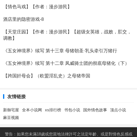
【情色马戏】【作者：漫步游民】
酒店里的隐密游戏-8
【天堂庄园】【作者：漫步游民】【超级女英雄，战败，肛交，
调教】
《五女神境界》续写 第十三章 母猪朝圣·乳头牵引万猪行
《五女神境界》续写 第十二章 凤威骑士团的彻底母猪化（下）
【跨国奸母会】（欧盟淫乱史）之母猪帝国
友情链接
新御宅屋
全本小说网
xs排行榜
书包小说
国外情色故事
顶点小说
麻豆视频
警告：如果您未滿18歲或您當地法律許可之法定年齡、或是對情色反感或