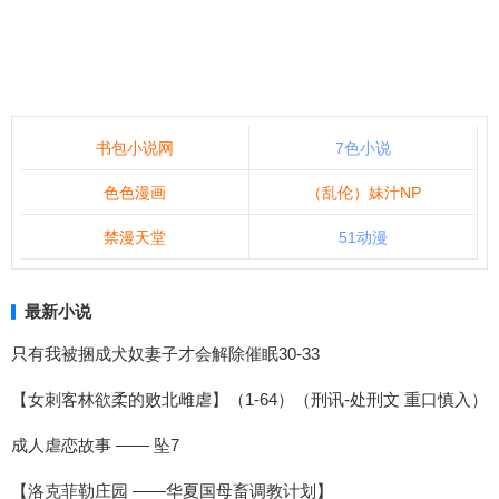
书包小说网
7色小说
色色漫画
（乱伦）妹汁NP
禁漫天堂
51动漫
最新小说
只有我被捆成犬奴妻子才会解除催眠30-33
【女刺客林欲柔的败北雌虐】（1-64）（刑讯-处刑文 重口慎入）
成人虐恋故事 —— 坠7
【洛克菲勒庄园 ——华夏国母畜调教计划】