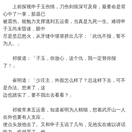
上前探视申子玉伤情，刀伤剑痕深可及骨，最要命是背
心中了一掌，脏器已
被震伤。能勉力支撑逃到五运斋，当真是九死一生。难得申
子玉尚未昏迷，眼中
尽是坚忍怒火，从牙缝中堪堪挤出几字：「此仇不报，誓不
为人。」
祁俊道：「子玉，你放心，这个仇，我一定替你报
了！」
崔明道：「少庄主，外面怎么样了？总这样下去，可不
是办法。您来了，这
边也踏实了，要不我出去看看？」
祁俊常来五运斋，知道崔明为人精细，想着武开山一人
在外也要有人支应，
便点头放他去了。又和申子玉说了几句，见他实在难以讲话
吃力，也就罢了。他