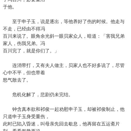
于他。
至于申子玉，说是逐出，等他养好了伤的时候。他走与
不走，已经由不得冯
百川来说了。眼角余光斜一眼贝家众人，暗道：「害我兄弟
家人，伤我兄弟。冯
百川完了，就是你们了。」
连消带打，又有夫人做主，贝家人也不好多说了，尽管
心中不平，但也带着
怒气散去了。
危机化解了，悲剧仍未完结。
钟含真本欲和祁俊一起劝慰申子玉，却被祁俊制止，他
只道申子玉身受重伤，
此时已陷入昏迷，叫母亲先回去歇息，他再留在五运斋片