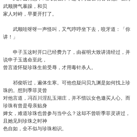
武顺脾气暴躁，和贝
家人对峙，早要开打了。
武顺哇呀呀一声怪叫，又气哼哼坐下去，咬牙道：「你
讲！」
申子玉这时开口已经费力了，由崔明大致讲清经过，并
说申子玉逃命至此，
曾言道怀疑珍珠生前受辱，才用毒针杀人。
祁俊听过，遍体生寒。可他也疑问贝九渊是如何找上珍
珠的。想到季菲灵曾
对他言道，冯百川淫乱玉湖庄，并不惜以女色邀买人心。而
珍珠有曾是母亲贴身
婢女，难道珍珠也曾参与当中么？这却不曾听季菲灵讲过，
且她见到珍珠之时神
色自如，全不似与珍珠相识。