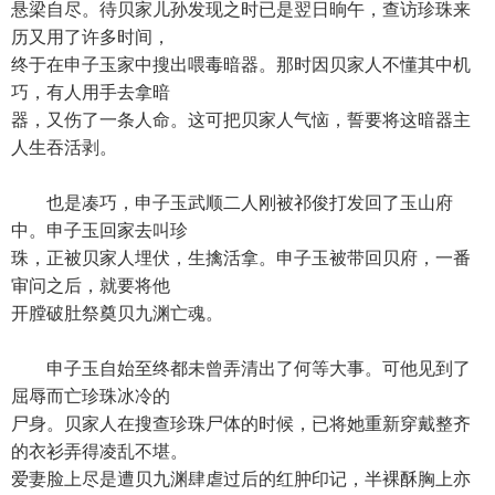
悬梁自尽。待贝家儿孙发现之时已是翌日晌午，查访珍珠来
历又用了许多时间，
终于在申子玉家中搜出喂毒暗器。那时因贝家人不懂其中机
巧，有人用手去拿暗
器，又伤了一条人命。这可把贝家人气恼，誓要将这暗器主
人生吞活剥。
也是凑巧，申子玉武顺二人刚被祁俊打发回了玉山府
中。申子玉回家去叫珍
珠，正被贝家人埋伏，生擒活拿。申子玉被带回贝府，一番
审问之后，就要将他
开膛破肚祭奠贝九渊亡魂。
申子玉自始至终都未曾弄清出了何等大事。可他见到了
屈辱而亡珍珠冰冷的
尸身。贝家人在搜查珍珠尸体的时候，已将她重新穿戴整齐
的衣衫弄得凌乱不堪。
爱妻脸上尽是遭贝九渊肆虐过后的红肿印记，半裸酥胸上亦