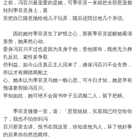
之前，冯百川最宠爱的是她，可季菲灵一来就把全部恩宠都
转到季菲灵身上，甚
至把自己随意抛给他儿子玩弄，随后还陪过他几个亲信。
因此她对季菲灵生了妒恨之心，那夜季菲灵提醒她看清
形势，她果然心动。
委身冯百川不过也是因为失身于他，受他摆布，既然无力挣
扎反抗，索性多争取
些利益。如今山庄真正主人回来了，难保冯百川不会失势，
所以才有脚踏两船之
心。她本以为季菲灵与她一般心思，可今日才知，她是早有
预谋要剪除冯百川。
早知如此，她可绝不会留书申子玉武顺二人，留下把柄。
季菲灵微微一笑，道：「思莹姐姐，实底我已经交给你
了，我也不怕你到冯
百川那里去讲。投书在我这里，你知道他为人，坏了他好事
的后果你自然也晓得。