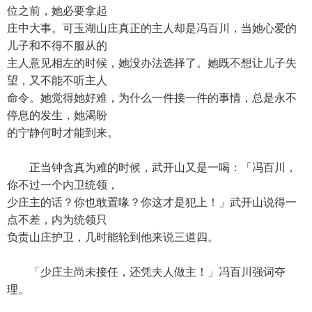
位之前，她必要拿起
庄中大事。可玉湖山庄真正的主人却是冯百川，当她心爱的
儿子和不得不服从的
主人意见相左的时候，她没办法选择了。她既不想让儿子失
望，又不能不听主人
命令。她觉得她好难，为什么一件接一件的事情，总是永不
停息的发生，她渴盼
的宁静何时才能到来。
正当钟含真为难的时候，武开山又是一喝：「冯百川，
你不过一个内卫统领，
少庄主的话？你也敢置喙？你这才是犯上！」武开山说得一
点不差，内为统领只
负责山庄护卫，几时能轮到他来说三道四。
「少庄主尚未接任，还凭夫人做主！」冯百川强词夺
理。