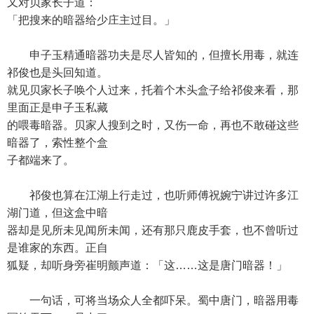
又对贝家长子道：
「把搜来的暗器给少庄主过目。」
申子玉精通暗器功夫是尽人皆知的，但擅长用毒，就连
祁俊也是头回知道。
就见贝家长子唤个人过来，托着个木头盒子给祁俊来看，那
里面正是申子玉私藏
的喂毒暗器。贝家人搜到之时，又伤一命，再也不敢碰这些
暗器了，索性整个盒
子都端来了。
祁俊也算在江湖上行走过，也听师傅祝婉宁讲过许多江
湖门道，但这盒中暗
器却是见所未见闻所未闻，还有那只鹿皮手套，也不曾听过
是谁家的东西。正自
狐疑，却听身旁崔明颤声道：「这……这是唐门暗器！」
一句话，可将当场众人全都吓呆。蜀中唐门，暗器用毒