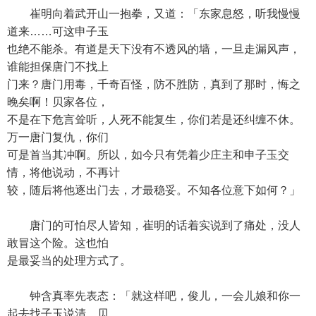
崔明向着武开山一抱拳，又道：「东家息怒，听我慢慢
道来……可这申子玉
也绝不能杀。有道是天下没有不透风的墙，一旦走漏风声，
谁能担保唐门不找上
门来？唐门用毒，千奇百怪，防不胜防，真到了那时，悔之
晚矣啊！贝家各位，
不是在下危言耸听，人死不能复生，你们若是还纠缠不休。
万一唐门复仇，你们
可是首当其冲啊。所以，如今只有凭着少庄主和申子玉交
情，将他说动，不再计
较，随后将他逐出门去，才最稳妥。不知各位意下如何？」
唐门的可怕尽人皆知，崔明的话着实说到了痛处，没人
敢冒这个险。这也怕
是最妥当的处理方式了。
钟含真率先表态：「就这样吧，俊儿，一会儿娘和你一
起去找子玉说清。贝