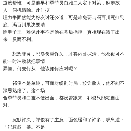
道该帮谁，可是他早和季菲灵白雅二人定下对策，麻痹敌
人，伺机清除。此时据
理力争固然能为好友讨还公道，可是难免要与冯百川死扛到
底。冯百川果决要清
除申子玉，难保此事不是他在幕后操控。真相现在露了出
来，反而不利。
想想菲灵，忍辱负重许久，才将内幕探清，他祁俊可不
能一时冲动就把事情
弄僵。何去何从，他该如何应对呢？
祁俊本是单纯，可面对纷乱时局，狡诈敌人，他不能不
深思熟虑了。这个场
合季菲灵和白雅不便出面，都没曾跟来。祁俊只能独自面
对。
沉默许久，祁俊有了主意，面色缓和了许多，叹息道：
「冯叔叔，娘。不是