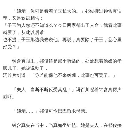
「娘亲，你可是看着子玉长大的。」祁俊接过钟含真话
茬，又是软语相告：
「子玉为人您还不知道么？今日两家都出了人命，我看此事
就罢了，从此以后谁
也不提，子玉那边我去说他。再说，真要除了子玉，您心里
好受？」
钟含真眼里，祁俊还是那个听话的，处处想着他娘的孝
顺儿子。她被说动了，
沉吟片刻道：「你若能保他不来纠缠，此事也可罢了。」
「夫人！当断不断反受其乱！」冯百川瞪着钟含真厉声
威吓。
「娘亲……」祁俊可怜巴巴恳求母亲。
钟含真夹在当中，当真如坐针毡。她是夫人，在祁俊接