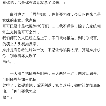
看你吧，若是你有诚意就拿了出来。」
白雅也道：「思莹姐姐，你莫要为难，今日叫你来也是
妹妹的主意。我家俊
哥哥已经十足把握除掉冯百川……我不瞒你，除了几家统领
堂主支持俊哥哥之外，
我们师门的人已经在路上了，不日就将抵达。到时取冯百川
的项上人头易如反掌。
妹妹是看你救过妹妹一次，不忍让你陷得太深。算是妹妹求
你，别跟着坏人误了
自己。」
一大清早把邱思莹叫来，三人两黑一红，围攻邱思莹。
可叫邱思莹如何能招
架得了，软硬兼施，威逼利诱，妖言迷惑，顿时让她彻底服
输。「你们要我怎么
做？」