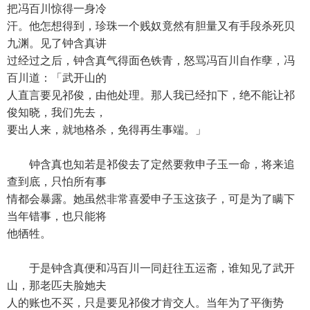
把冯百川惊得一身冷
汗。他怎想得到，珍珠一个贱奴竟然有胆量又有手段杀死贝
九渊。见了钟含真讲
过经过之后，钟含真气得面色铁青，怒骂冯百川自作孽，冯
百川道：「武开山的
人直言要见祁俊，由他处理。那人我已经扣下，绝不能让祁
俊知晓，我们先去，
要出人来，就地格杀，免得再生事端。」
钟含真也知若是祁俊去了定然要救申子玉一命，将来追
查到底，只怕所有事
情都会暴露。她虽然非常喜爱申子玉这孩子，可是为了瞒下
当年错事，也只能将
他牺牲。
于是钟含真便和冯百川一同赶往五运斋，谁知见了武开
山，那老匹夫脸她夫
人的账也不买，只是要见祁俊才肯交人。当年为了平衡势