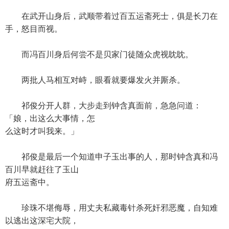
在武开山身后，武顺带着过百五运斋死士，俱是长刀在
手，怒目而视。
而冯百川身后何尝不是贝家门徒随众虎视眈眈。
两批人马相互对峙，眼看就要爆发火并厮杀。
祁俊分开人群，大步走到钟含真面前，急急问道：
「娘，出这么大事情，怎
么这时才叫我来。」
祁俊是最后一个知道申子玉出事的人，那时钟含真和冯
百川早就赶往了玉山
府五运斋中。
珍珠不堪侮辱，用丈夫私藏毒针杀死奸邪恶魔，自知难
以逃出这深宅大院，