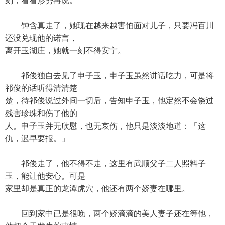
刻，看看形势再说。
钟含真走了，她现在越来越害怕面对儿子，只要冯百川
还没兑现他的诺言，
离开玉湖庄，她就一刻不得安宁。
祁俊独自去见了申子玉，申子玉虽然讲话吃力，可是将
祁俊的话听得清清楚
楚，待祁俊说过外间一切后，告知申子玉，他定然不会饶过
残害珍珠和伤了他的
人。申子玉并无欣慰，也无哀伤，他只是淡淡地道：「这
仇，迟早要报。」
祁俊走了，他不得不走，这里有武顺父子二人照料子
玉，能让他安心。可是
家里却是真正的龙潭虎穴，他还有两个娇妻在哪里。
回到家中已是很晚，两个娇滴滴的美人妻子还在等他，