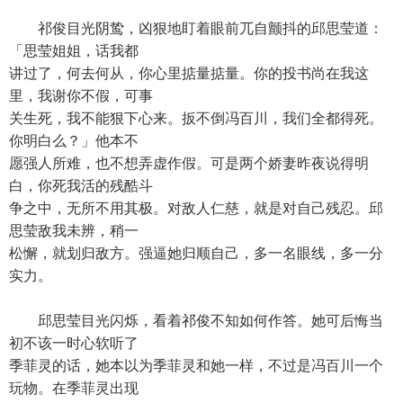
祁俊目光阴鸷，凶狠地盯着眼前兀自颤抖的邱思莹道：
「思莹姐姐，话我都
讲过了，何去何从，你心里掂量掂量。你的投书尚在我这
里，我谢你不假，可事
关生死，我不能狠下心来。扳不倒冯百川，我们全都得死。
你明白么？」他本不
愿强人所难，也不想弄虚作假。可是两个娇妻昨夜说得明
白，你死我活的残酷斗
争之中，无所不用其极。对敌人仁慈，就是对自己残忍。邱
思莹敌我未辨，稍一
松懈，就划归敌方。强逼她归顺自己，多一名眼线，多一分
实力。
邱思莹目光闪烁，看着祁俊不知如何作答。她可后悔当
初不该一时心软听了
季菲灵的话，她本以为季菲灵和她一样，不过是冯百川一个
玩物。在季菲灵出现