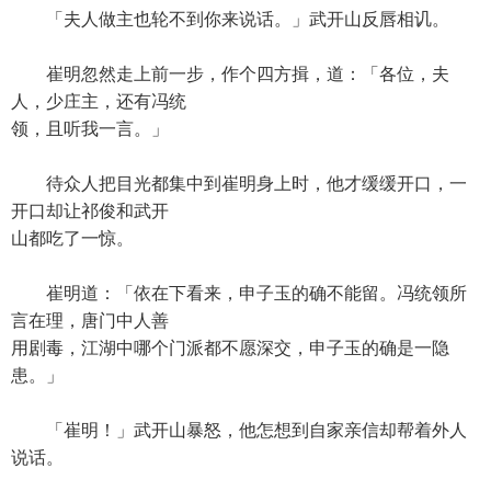
「夫人做主也轮不到你来说话。」武开山反唇相讥。
崔明忽然走上前一步，作个四方揖，道：「各位，夫
人，少庄主，还有冯统
领，且听我一言。」
待众人把目光都集中到崔明身上时，他才缓缓开口，一
开口却让祁俊和武开
山都吃了一惊。
崔明道：「依在下看来，申子玉的确不能留。冯统领所
言在理，唐门中人善
用剧毒，江湖中哪个门派都不愿深交，申子玉的确是一隐
患。」
「崔明！」武开山暴怒，他怎想到自家亲信却帮着外人
说话。