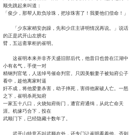
顺先跳起来叫道：
「俊少，那帮人欺负珍珠，把珍珠害了！我要他们偿命！」
「少东家稍安勿躁，先和少庄主讲明情况再说。」说话
的正是武开山左膀右
臂，五运斋掌柜的崔明。
这崔明本来并非齐天盛旧部后代，他昔日也曾在江湖中
小有名气，手使一对
精钢判官笔，人送绰号催命判官。只因美貌妻子被知府公子
看中，趁他离家时逼
奸不成，将他爱妻杀害，幼子摔死，害得他家破人亡。一怒
之下，崔明杀死知府
一家五十八口，火烧知府衙门，遭官府通缉，从此亡命天
涯。机缘巧合下，投在
武顺门下，已经隐藏十数年了。
武开山特意不叫武顺在外，还专门让崔明看着他。否则