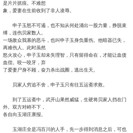
是片片抓痕。不难想
象，爱妻在生前收到了非人凌辱。
申子玉怒不可遏，也不知从何处涌出一股力量，挣脱束
缚，连伤贝家数人。
一场敌众我寡的恶斗，也叫申子玉身负重伤。他暗器已失，
再难伤人。此时虽然
怒火攻心，申子玉却未失理智，只有留得命在，才能让血债
血偿。咬一咬牙，弃
了爱妻尸身不顾，奋力杀出战圈，逃出生天。
贝家人穷追不舍，申子玉只有往五运斋求救。
到了五运斋中，武开山果然威猛，生硬将贝家人挡在门
外。双方对峙不下，
各自向玉湖庄禀报。
玉湖庄全是冯百川的人手，先一步得到消息之后，可也