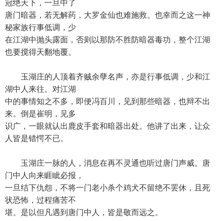
冠绝天下，一旦中了
唐门暗器，若无解药，大罗金仙也难施救。也幸而之这一神
秘家族行事低调，少
在江湖中抛头露面，否则以那防不胜防暗器毒功，整个江湖
也要搅得天翻地覆。
玉湖庄的人顶着齐贼余孽名声，亦是行事低调，少和江
湖中人来往。对江湖
中的事情知之不多，即便冯百川，见到那些暗器，也辩不出
来。倒是崔明，见多
识广，一眼就认出鹿皮手套和暗器出处。他讲了出来，让众
人皆是错愕不已。
玉湖庄一脉的人，消息在再不灵通也听过唐门声威。唐
门中人向来睚眦必报，
一旦结下仇怨，不将一门老小杀个鸡犬不留绝不罢休，且死
状恐怖，过程痛苦不
堪。是以但凡遇到唐门中人，皆是敬而远之。