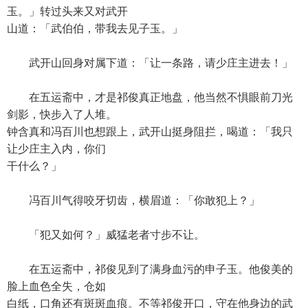
玉。」转过头来又对武开
山道：「武伯伯，带我去见子玉。」
武开山回身对属下道：「让一条路，请少庄主进去！」
在五运斋中，才是祁俊真正地盘，他当然不惧眼前刀光
剑影，快步入了人堆。
钟含真和冯百川也想跟上，武开山挺身阻拦，喝道：「我只
让少庄主入内，你们
干什么？」
冯百川气得咬牙切齿，横眉道：「你敢犯上？」
「犯又如何？」威猛老者寸步不让。
在五运斋中，祁俊见到了满身血污的申子玉。他俊美的
脸上血色全失，仓如
白纸，口角还有斑斑血痕。不等祁俊开口，守在他身边的武