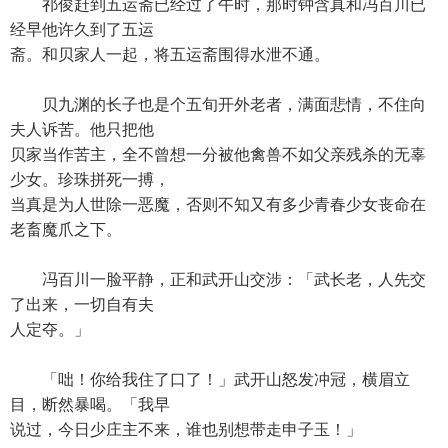
祁俊赶到五运斋已经过了午时，那时钟含真和冯百川已
经早他许久到了五运
斋。和贝家人一起，将五运斋围得水泄不通。
贝九渊的长子也是个五旬开外老者，满面悲情，不住向
夫人诉苦。他只把他
贝家当作苦主，全不曾想一分被他禽兽不如父亲残杀的无辜
少女。珍珠拼死一搏，
当真是为人世除一恶魔，否则不知又有多少青春少女丧命在
老畜魔爪之下。
冯百川一脸平静，正和武开山交涉：「武长老，人先交
了出来，一切自有夫
人定夺。」
「咄！你给我住了口了！」武开山怒发冲冠，横眉立
目，断然暴喝。「我早
说过，今日少庄主不来，谁也别想带走申子玉！」