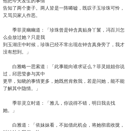
他把今天发生的事情
告知了两个妻子。两人皆是一阵唏嘘，既叹子玉珍珠可怜，
又骂贝家人作恶。
季菲灵幽幽道：「珍珠曾是钟含真贴身丫鬟，冯百川怎
么会放过她？只是我
到玉湖庄中时候，珍珠已经不常出现在钟含真身旁了，我才
没有想到。」
白雅略一思索道：「此事能向谁求证么？菲灵姐姐你说
过，邱思莹参与其中
更早，知晓的事情更多，她既然肯救我，若是问她，能不能
了解其中隐情。」
季菲灵立时道：「雅儿，你说得不错，明日我去找
她。」
白雅道：「依妹妹看，不如借此机会，将她彻底收拢，