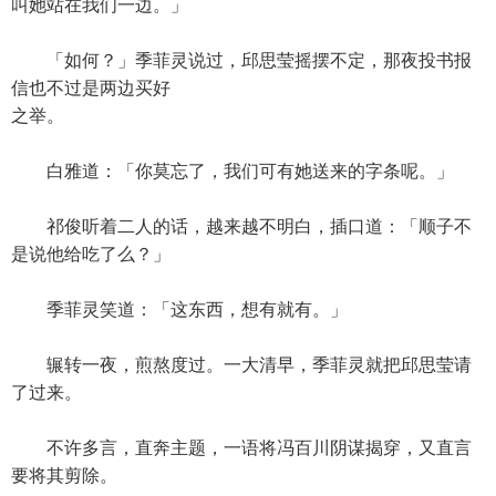
叫她站在我们一边。」
「如何？」季菲灵说过，邱思莹摇摆不定，那夜投书报
信也不过是两边买好
之举。
白雅道：「你莫忘了，我们可有她送来的字条呢。」
祁俊听着二人的话，越来越不明白，插口道：「顺子不
是说他给吃了么？」
季菲灵笑道：「这东西，想有就有。」
辗转一夜，煎熬度过。一大清早，季菲灵就把邱思莹请
了过来。
不许多言，直奔主题，一语将冯百川阴谋揭穿，又直言
要将其剪除。