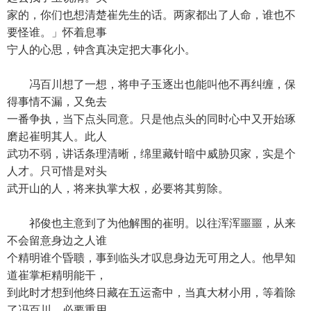
家的，你们也想清楚崔先生的话。两家都出了人命，谁也不
要怪谁。」怀着息事
宁人的心思，钟含真决定把大事化小。
冯百川想了一想，将申子玉逐出也能叫他不再纠缠，保
得事情不漏，又免去
一番争执，当下点头同意。只是他点头的同时心中又开始琢
磨起崔明其人。此人
武功不弱，讲话条理清晰，绵里藏针暗中威胁贝家，实是个
人才。只可惜是对头
武开山的人，将来执掌大权，必要将其剪除。
祁俊也主意到了为他解围的崔明。以往浑浑噩噩，从来
不会留意身边之人谁
个精明谁个昏聩，事到临头才叹息身边无可用之人。他早知
道崔掌柜精明能干，
到此时才想到他终日藏在五运斋中，当真大材小用，等着除
了冯百川，必要重用