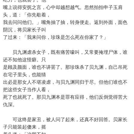
嘴上说得安抚之言，心中却越想越气。忽然拍拍申子玉肩
头，道：「你先歇着，
我去问问他们。」嘴角抽了抽，转身便走。返到外面，面色
阴沉，将贝家长子叫
了过来：「我来问你，珍珠是怎么死在你家了？」
贝九渊虐杀女子，既有痛苦嚎叫，又常要掩埋尸体，谁
还不知他这怪癖。只
是顾及颜面，谁也不讲罢了。那珍珠杀了贝九渊，自己吊死
在宅子里头，也能猜
出必是那女人不堪凌虐，与贝九渊同归于尽。但他们谁也不
把这些女子当作人看，
死了也就死了。那贝九渊本是罪有应得，他们反倒觉得苦大
仇深。
可这终是家丑，被人问了起来，还真不好回答。贝家长
子只能装起傻来，摇