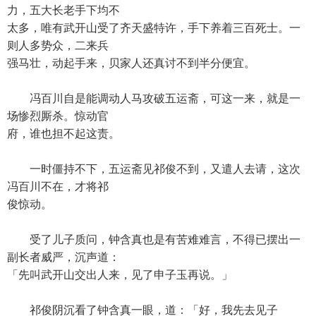
力，五大长老手下均不
太多，唯有武开山受了齐天盛特许，手下养着三百死士。一
则人多势众，二来兵
强马壮，动起手来，贝家人还真讨不到半分便宜。
冯百川自是能调动人马攻破五运斋，可这一来，就是一
场惨烈厮杀。惊动官
府，谁也担不起这责。
一时僵持不下，五运斋见祁俊不到，又遣人去请，这次
冯百川不在，才将祁
俊惊动。
受了儿子质问，钟含真也是有苦难难言，不得已摆出一
副长者威严，沉声道：
「先叫武开山交出人来，见了申子玉再说。」
祁俊阴沉看了钟含真一眼，道：「好，我先去见子