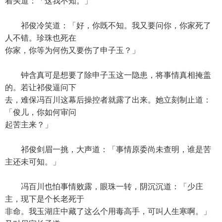
着头道：「这我不知。」
祁俊冷笑道：「好，你既不知。我又要问你，你家死了
人不错。珍珠也死在
你家，你等为何伤又要伤了申子玉？」
钟含真可是想要了除申子玉这一隐患，将事情真相掩盖
的。若让祁俊逼问下
去，难保冯百川这幕后操控者就露了出来。她立刻制止道：
「俊儿，你如何审问
起苦主来？」
祁俊剑眉一挑，大声道：「事情原委尚未查明，谁是苦
主还未可知。」
冯百川也怕事情败露，眼珠一转，阴沉沉道：「少庄
主，现下是个长老死于
非命。我玉湖庄中藏了这么个用毒高手，可叫人生寒啊。」