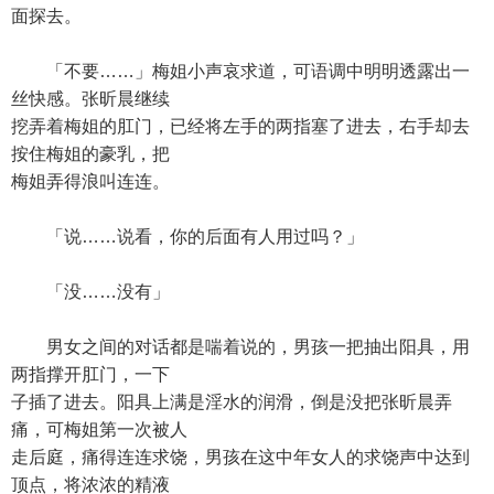
面探去。
「不要……」梅姐小声哀求道，可语调中明明透露出一
丝快感。张昕晨继续
挖弄着梅姐的肛门，已经将左手的两指塞了进去，右手却去
按住梅姐的豪乳，把
梅姐弄得浪叫连连。
「说……说看，你的后面有人用过吗？」
「没……没有」
男女之间的对话都是喘着说的，男孩一把抽出阳具，用
两指撑开肛门，一下
子插了进去。阳具上满是淫水的润滑，倒是没把张昕晨弄
痛，可梅姐第一次被人
走后庭，痛得连连求饶，男孩在这中年女人的求饶声中达到
顶点，将浓浓的精液