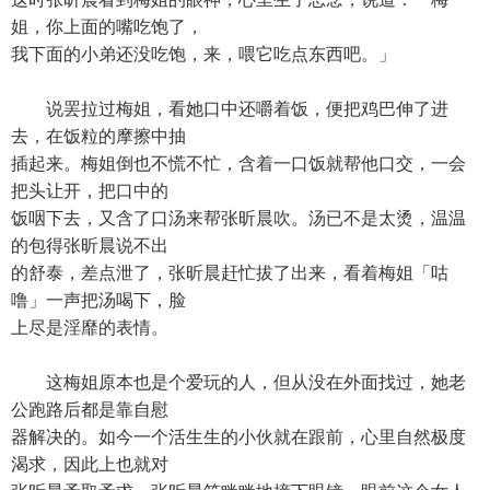
姐，你上面的嘴吃饱了，
我下面的小弟还没吃饱，来，喂它吃点东西吧。」
说罢拉过梅姐，看她口中还嚼着饭，便把鸡巴伸了进
去，在饭粒的摩擦中抽
插起来。梅姐倒也不慌不忙，含着一口饭就帮他口交，一会
把头让开，把口中的
饭咽下去，又含了口汤来帮张昕晨吹。汤已不是太烫，温温
的包得张昕晨说不出
的舒泰，差点泄了，张昕晨赶忙拔了出来，看着梅姐「咕
噜」一声把汤喝下，脸
上尽是淫靡的表情。
这梅姐原本也是个爱玩的人，但从没在外面找过，她老
公跑路后都是靠自慰
器解决的。如今一个活生生的小伙就在跟前，心里自然极度
渴求，因此上也就对