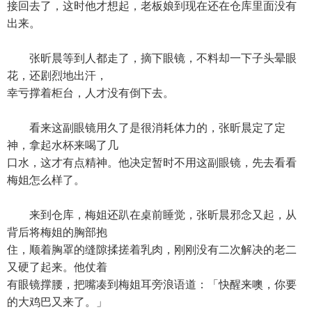
接回去了，这时他才想起，老板娘到现在还在仓库里面没有
出来。
张昕晨等到人都走了，摘下眼镜，不料却一下子头晕眼
花，还剧烈地出汗，
幸亏撑着柜台，人才没有倒下去。
看来这副眼镜用久了是很消耗体力的，张昕晨定了定
神，拿起水杯来喝了几
口水，这才有点精神。他决定暂时不用这副眼镜，先去看看
梅姐怎么样了。
来到仓库，梅姐还趴在桌前睡觉，张昕晨邪念又起，从
背后将梅姐的胸部抱
住，顺着胸罩的缝隙揉搓着乳肉，刚刚没有二次解决的老二
又硬了起来。他仗着
有眼镜撑腰，把嘴凑到梅姐耳旁浪语道：「快醒来噢，你要
的大鸡巴又来了。」