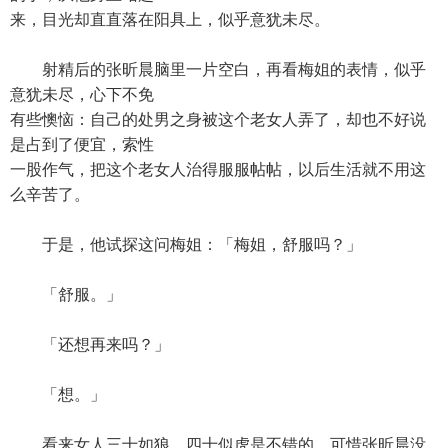
来，目光却直直落在阳具上，似乎意犹未尽。
射精后的张昕晨脑里一片空白，再看梅姐的表情，似乎
意犹未尽，心下不免
有些懊恼：自己的处男之身被这个老女人弄了，却也不好说
是占到了便宜，索性
一股作气，把这个老女人治得服服帖帖，以后生活就不用这
么辛苦了。
于是，他试探这问梅姐：「梅姐，舒服吗？」
「舒服。」
「还想再来吗？」
「想。」
看来女人三十如狼、四十似虎是不错的，可惜张昕晨没