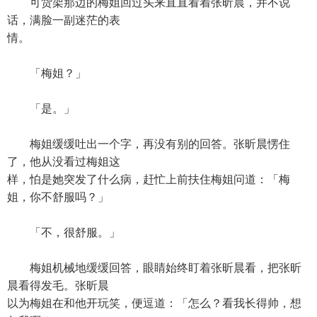
可货架那边的梅姐回过头来直直看着张昕晨，并不说
话，满脸一副迷茫的表
情。
「梅姐？」
「是。」
梅姐缓缓吐出一个字，再没有别的回答。张昕晨愣住
了，他从没看过梅姐这
样，怕是她突发了什么病，赶忙上前扶住梅姐问道：「梅
姐，你不舒服吗？」
「不，很舒服。」
梅姐机械地缓缓回答，眼睛始终盯着张昕晨看，把张昕
晨看得发毛。张昕晨
以为梅姐在和他开玩笑，便逗道：「怎么？看我长得帅，想