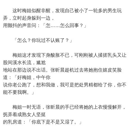
这时梅姐似醒非醒，发现自己被小了一轮多的男生玩
弄，立时起身躲到一边，
用颤抖的声音问：「怎……怎么回事？」
「怎么？你玩过不认账了？」
梅姐这才发现下身酸胀不已，可刚刚被人揉搓乳头又让
股间溪水长流，尴尬
地站在那边说不出话。张昕晨趁机过去将她抱住嬉皮笑脸
道：「好梅姐，中午你
说你老公跑了，想和我做，我可是把处男精都给了你，你不
能不要我啊。」
梅姐一时无语，张昕晨的手已经将她的上衣慢慢解开，
抚弄着成熟女人坚挺
的乳房道：「你底下是不是又湿了。」