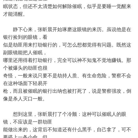
眠状态，但还不太清楚如何解除催眠，似乎是要睡一觉醒来
才能清醒。
静下心来，张昕晨开始琢磨这眼镜的来历。虽说他是在
银行捡到的眼镜，看
似是劫匪用来打劫银行的，可怎么想都觉得有问题。既然这
副眼镜能把人催眠，
哪里还用得着打劫银行，完全可以神不知鬼不觉地赚钱。那
个被爆头的劫匪也很
奇怪，一般来说只要不是劫持人质、有生命危险，警察不会
在这种场面下轻易开
枪，而且被催眠的银行出纳也被打死了，说是警察强攻，倒
像是杀人灭口一般。
想到这里，张昕晨打了个冷颤：这种可以催眠人的眼
镜，不应该是一群劫匪
能做出来的，这背后不知道还有什么黑手，自己拿了，可不
要搭上一条小命。但