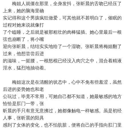
梅姐人就僵在那里，全身发抖，张昕晨的舌吻已经压了
上来，她的脑海里确
实记得和这个男孩疯狂做爱，可其他就不甚明白了，催眠的
过程对她来说就像打
了个瞌睡，之后就是被那粗壮的肉棒猛插。她心里最后一根
弦也崩断了，将小嘴
迎向张昕晨，结结实实地给了一个湿吻。张昕晨将梅姐翻了
过来，他想尝尝后进
的滋味，一挺腰，一根怒棍已经没入肉穴之中，混合着精液
淫水，猛烈地抽动着。
梅姐这次是在清醒的状态中，心中不免有些羞涩，虽然
后进的姿势她也和老
公玩过，毕竟不常用，可她自己都不知道，她最敏感的地方
恰恰是肛门一带，张
昕晨的手只有意无意拂过，她都像触电一样敏感。虽是初经
人事，张昕晨的阳具
感到了女体的变化，也不怕肮脏，便将自己的手指向肛门里