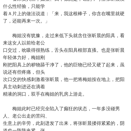
什么性经验，只能学
着Ａ片上的做法说道：「来，我这根棒子，你含在嘴里就硬
了，还能再来一次。」
梅姐没有犹豫，走过来低下头就含住张昕晨的阳具，看
来这女人以前给老公
口交过，吮吸得很熟练，舌头在阳具根部直搔。也是张昕晨
年轻体力好，梅姐刚
刚把阳具上的秽物舔干净了，他的巨物已经又硬了起来，虽
说还有些疼痛，但头
次口交的快感刺激着张昕晨，他一把将梅姐按在地上，把阳
具主动刺进还在滴着
精液的洞口，双手在梅姐的乳房上游走。
梅姐此时已经完全陷入了癫狂的状态，一年多没碰男
人、老公出走的苦闷、
生意上的辛劳，此刻迸发了出来，将张昕晨搂得紧紧的，阴
道也一阵阵夹紧。张