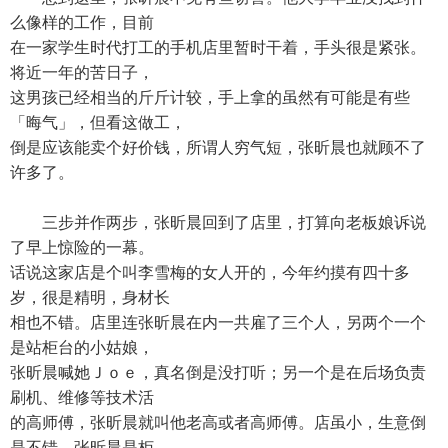
么像样的工作，目前
在一家学生时代打工的手机店里暂时干着，手头很是紧张。
将近一年的苦日子，
这男孩已经相当的斤斤计较，手上拿的虽然有可能是有些
「晦气」，但看这做工，
倒是应该能卖个好价钱，所谓人穷气短，张昕晨也就顾不了
许多了。
三步并作两步，张昕晨回到了店里，打算向老板娘诉说
了早上惊险的一幕。
话说这家店是个叫李雪梅的女人开的，今年约摸有四十多
岁，很是精明，身材长
相也不错。店里连张昕晨在内一共雇了三个人，另两个一个
是站柜台的小姑娘，
张昕晨喊她Ｊｏｅ，真名倒是没打听；另一个是在后场负责
刷机、维修等技术活
的高师傅，张昕晨就叫他老高或者高师傅。店虽小，生意倒
是不错，张昕晨是柜