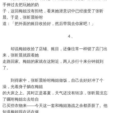
手伸过去把玩她的奶
子，这回梅姐没有拒绝，看来她潜意识中已经接受了张昕
晨。于是，张昕晨吩咐
道：「把外面的账目收拾好，然后带我去你家吧！」
４、
却说梅姐收拾了店铺、账目，还像往常一样锁了店门出
来，张昕晨就跟着她
走路回家。梅姐的家就在这附近，两人步行十来分钟就到
了。
到得家中，张昕晨吩咐梅姐做饭，自己去好好冲了个
澡，光着身子躺在梅姐
的大床之上。其时正是暮夏，天气还没有转凉，张昕晨没忘
了嘱咐梅姐出去给自
己买些衣物来——今天这一套和梅姐激战之余都弄脏了。他
知道梅姐现在还在催