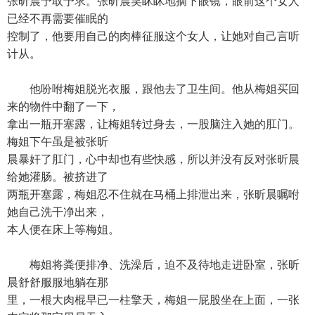
张昕晨予取予求。张昕晨笑眯眯地摘下眼镜，眼前这个女人
已经不再需要催眠的
控制了，他要用自己的肉棒征服这个女人，让她对自己言听
计从。
他吩咐梅姐脱光衣服，跟他去了卫生间。他从梅姐买回
来的物件中翻了一下，
拿出一瓶开塞露，让梅姐转过身去，一股脑注入她的肛门。
梅姐下午虽是被张昕
晨暴奸了肛门，心中却也有些快感，所以并没有反对张昕晨
给她灌肠。被挤进了
两瓶开塞露，梅姐忍不住就在马桶上排泄出来，张昕晨嘱咐
她自己洗干净出来，
本人便在床上等梅姐。
梅姐将粪便排净、洗澡后，迫不及待地走进卧室，张昕
晨舒舒服服地躺在那
里，一根大肉棍早已一柱擎天，梅姐一屁股坐在上面，一张