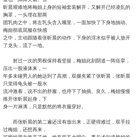
昕晨艰难地将梅姐上身的短袖套装解开，又解开已经凌乱的
胸罩，一头埋在那两
团乳肉之中，将左乳头含入嘴里，一面加快了下身地抽动。
梅姐彻底屈服在快感
之中，主动跟随着张昕晨的动作，下身的淫水似乎被人放开
了龙头，流了一地。
射过一次的男根保持着坚挺，梅姐此刻阴道一阵痉挛，
压出一股液体来，一
年多未碰男人的她达到了高潮，双腿夹紧了张昕晨，张昕晨
只觉得龟头被一股水
流冲激着，说不出的舒服，也停下了抽插。良久，梅姐慢慢
推开张昕晨起身，下
身一片淋漓，只是默然的将衣服穿好。
而张昕晨的第二遍还没有放出来，正硬得难过，双手拉
过梅姐，还想再来，