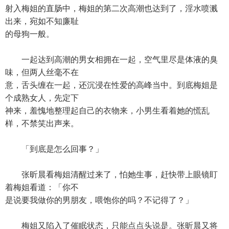
射入梅姐的直肠中，梅姐的第二次高潮也达到了，淫水喷溅
出来，宛如不知廉耻
的母狗一般。
一起达到高潮的男女相拥在一起，空气里尽是体液的臭
味，但两人丝毫不在
意，舌头缠在一起，还沉浸在性爱的高峰当中。到底梅姐是
个成熟女人，先定下
神来，羞愧地整理起自己的衣物来，小男生看着她的慌乱
样，不禁笑出声来。
「到底是怎么回事？」
张昕晨看梅姐清醒过来了，怕她生事，赶快带上眼镜盯
着梅姐看道：「你不
是说要我做你的男朋友，喂饱你的吗？不记得了？」
梅姐又陷入了催眠状态，只能点点头说是。张昕晨又将