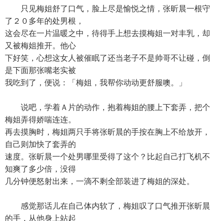
只见梅姐舒了口气，脸上尽是愉悦之情，张昕晨一根守
了２０多年的处男根，
这会尽在一片温暖之中，待得手上想去摸梅姐一对丰乳，却
又被梅姐推开。他心
下好笑，心想这女人被催眠了还当老子不是帅哥不让碰，倒
是下面那张嘴老实被
我吃到了，便说：「梅姐，我帮你动动更舒服噢。」
说吧，学着Ａ片的动作，抱着梅姐的腰上下套弄，把个
梅姐弄得娇喘连连。
再去摸胸时，梅姐两只手将张昕晨的手按在胸上不给放开，
自己则加快了套弄的
速度。张昕晨一个处男哪里受得了这个？比起自己打飞机不
知爽了多少倍，没得
几分钟便怒射出来，一滴不剩全部装进了梅姐的深处。
感觉那话儿在自己体内软了，梅姐叹了口气推开张昕晨
的手，从他身上站起