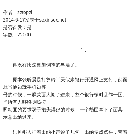
作者：zztopzl
2014-6-17发表于sexinsex.net
是否首发：是
字数：22000
１、
再没有比这更加倒霉的早晨了。
原本张昕晨是打算请半天假来银行开通网上支付，然而
就当他边玩手机边等
号的时候，一群蒙面人闯了进来，整个银行顿时乱作一团。
当所有人哆哆嗦嗦按
照劫匪的要求双手抱头蹲好的时候，一个劫匪拿下了面具，
示意出纳过来。
只见那人盯着出纳小声说了几句，出纳便点点头，带着