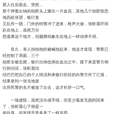
那人往后面走。突然，
那个押着出纳的劫匪头上爆出一片血花，其他几个劫匪惊恐
地四处张望，银行复
又乱作一团，门外的特警冲了进来，枪声大做，张昕晨吓得
趴在地上，虽然万分
想逃离这个地方，但腿脚却象生在地上一样动弹不得。
良久，有人拍拍他的被喊他起来，他这才发现：警察已
经控制了局面，三个
劫匪全被击毙，银行出纳也倒在血泊之中。接下来是警方例
行的问话，张昕晨结
结巴巴把自己的个人情况和来银行的目的向警方作了汇报，
结果拿到一张当地派
出所民警的名片被放了出去，这才长舒一口气。
一场虚惊，虽然没办成手续，但至少毫发无损的回来
了，张昕晨心下倒是一
振欣喜，却发现手里多拿了一样东西。