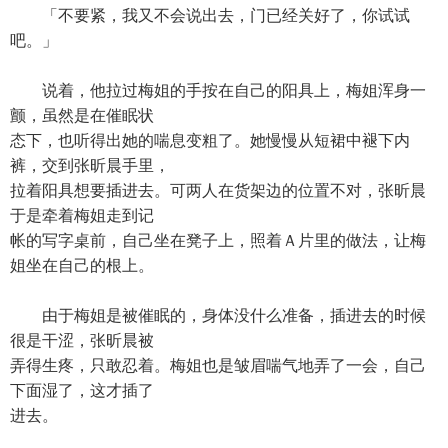
「不要紧，我又不会说出去，门已经关好了，你试试
吧。」
说着，他拉过梅姐的手按在自己的阳具上，梅姐浑身一
颤，虽然是在催眠状
态下，也听得出她的喘息变粗了。她慢慢从短裙中褪下内
裤，交到张昕晨手里，
拉着阳具想要插进去。可两人在货架边的位置不对，张昕晨
于是牵着梅姐走到记
帐的写字桌前，自己坐在凳子上，照着Ａ片里的做法，让梅
姐坐在自己的根上。
由于梅姐是被催眠的，身体没什么准备，插进去的时候
很是干涩，张昕晨被
弄得生疼，只敢忍着。梅姐也是皱眉喘气地弄了一会，自己
下面湿了，这才插了
进去。