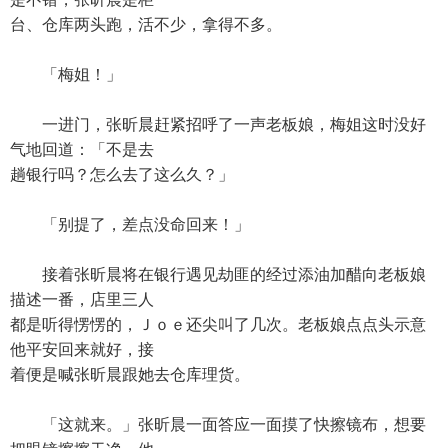
台、仓库两头跑，活不少，拿得不多。
「梅姐！」
一进门，张昕晨赶紧招呼了一声老板娘，梅姐这时没好
气地回道：「不是去
趟银行吗？怎么去了这么久？」
「别提了，差点没命回来！」
接着张昕晨将在银行遇见劫匪的经过添油加醋向老板娘
描述一番，店里三人
都是听得愣愣的，Ｊｏｅ还尖叫了几次。老板娘点点头示意
他平安回来就好，接
着便是喊张昕晨跟她去仓库理货。
「这就来。」张昕晨一面答应一面摸了快擦镜布，想要