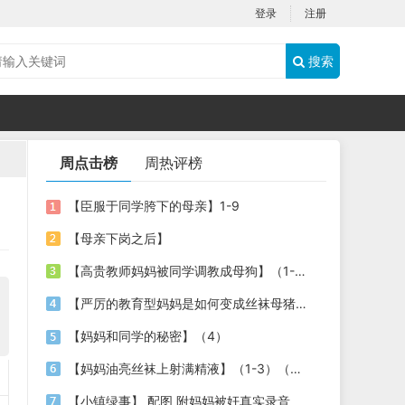
登录
注册
搜索
周点击榜
周热评榜
【臣服于同学胯下的母亲】1-9
【母亲下岗之后】
【高贵教师妈妈被同学调教成母狗】（1-4）
【严厉的教育型妈妈是如何变成丝袜母猪的】第六章，更新完毕。
【妈妈和同学的秘密】（4）
【妈妈油亮丝袜上射满精液】（1-3）（照片、插图，丝袜+绿母+乱伦）
【小镇绿事】 配图 附妈妈被奸真实录音