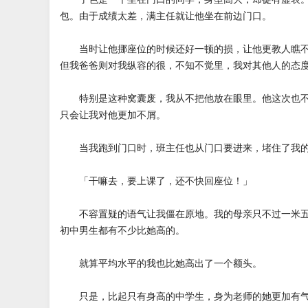
包。由于成绩太差，满主任就让他坐在前边门口。
当时让他挪座位的时候还好一顿的损，让他更教人瞧不
但我爸爸则对我纵容的很，不知不觉里，我对其他人的态
特别是这种窝囊废，我从不把他放在眼里。他这次也不
只会让我对他更加不屑。
当我跑到门口时，班主任也从门口要进来，堵住了我的
「干嘛去，要上课了，还不快回座位！」
不容置疑的语气让我僵在原地。我的母亲只不过一米五
初中男生都有不少比她高的。
就算平均水平的我也比她高出了一个额头。
只是，比起只有身高的中学生，身为老师的她更加有气