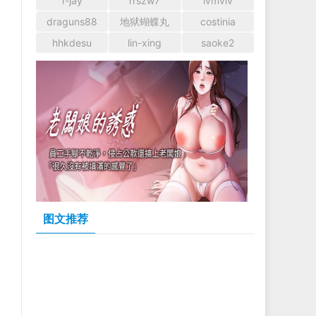
r-jay
rrszw7
lvmvlv
draguns88
地狱蝴蝶丸
costinia
hhkdesu
lin-xing
saoke2
图文推荐