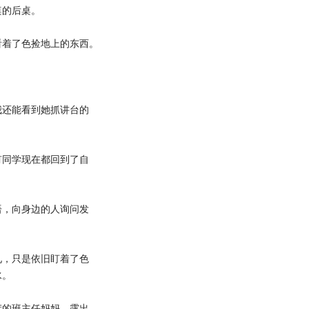
桌的后桌。
着了色捡地上的东西。
还能看到她抓讲台的
同学现在都回到了自
，向身边的人询问发
，只是依旧盯着了色
水。
的班主任妈妈，露出