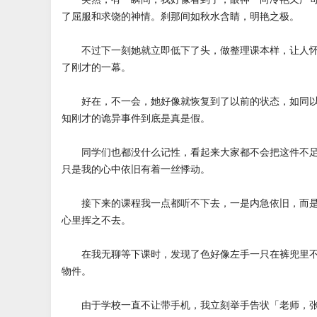
了屈服和求饶的神情。刹那间如秋水含睛，明艳之极。
不过下一刻她就立即低下了头，做整理课本样，让人怀
了刚才的一幕。
好在，不一会，她好像就恢复到了以前的状态，如同以
知刚才的诡异事件到底是真是假。
同学们也都没什么记性，看起来大家都不会把这件不足
只是我的心中依旧有着一丝悸动。
接下来的课程我一点都听不下去，一是内急依旧，而是
心里挥之不去。
在我无聊等下课时，发现了色好像左手一只在裤兜里不
物件。
由于学校一直不让带手机，我立刻举手告状「老师，张