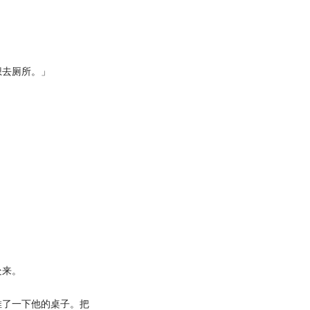
。
去厕所。」
。
处来。
了一下他的桌子。把