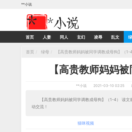
**小说
首页
人妻
同人
玄幻
凌辱
乱文
首页
绿母
【高贵教师妈妈被同学调教成母狗】（1-
【高贵教师妈妈被
**小说
2021-03-10 02:25
【高贵教师妈妈被同学调教成母狗】（1-4） 读
动交流！
猫咪视频