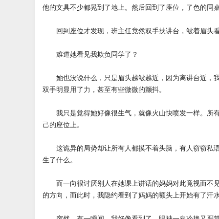
他的文具不少都晃到了地上。然后回到了座位，了色的同
回到座位才发现，班主任竟然双手扶讲台，皱着眉头看
难道她看见我欺负同学了？
她也没说什么，只是眉头越皱越近，因为离讲台近，我
双手明显用了力，甚至有些微微的颤抖。
我只是觉得她好像很生气，就像火山快喷发一样。所有
己的座位上。
这诡异的局势却让所有人都摸不着头脑，有人窃窃私语
生了什么。
而一向很讨厌别人在她课上讲话的妈妈对此竟视而不见
的方向，而此时，我隐约看到了妈妈的额头上开始有了汗
突然，有一瞬间，我好像看到了，眼神一向冷艳又严苛