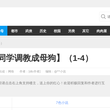
绿母
都市
武侠
历史
校园
另类
其它
肉肉屋
4）
同学调教成母狗】（1-4）
出处：网络
作者：[db:作者]
编辑：
@**小说
文前请点击右上角支持楼主，送上你的红心！欢迎积极回复和作者进行互
7色小说