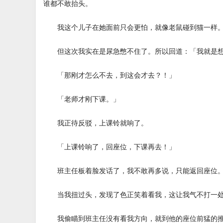
谁都不敢抬头。
我这个儿子在她面前只会更怕，就像老鼠碰到猫一样
但这次我实在是尿急憋不住了。所以回道：「我就是想
「那刚才怎么不去，到这会才去？！」
「老师才刚下课。」
我正待反驳，上课铃就响了。
「上课铃响了，回座位，下课再去！」
班主任板着脸发话了，我不敢再多说，只能返回座位
当我扭过头，发现了色正笑着看我，这让我气不打一
我偷瞄到班主任没有看我方向，就到他的座位前猛的推