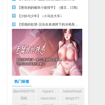
【善良妈妈被坏小孩得手】（接文，订阅）
【少妇与少年】（小马拉大车）
【背德的欲望-沉沦在表弟胯下的冷艳美母】（上）
热门标签
lijian19920110
hyperx
hollowforest
黑暗
xiaoxubur
liangz111