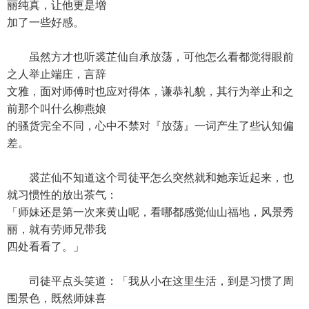
丽纯真，让他更是增
加了一些好感。
虽然方才也听裘芷仙自承放荡，可他怎么看都觉得眼前
之人举止端庄，言辞
文雅，面对师傅时也应对得体，谦恭礼貌，其行为举止和之
前那个叫什么柳燕娘
的骚货完全不同，心中不禁对『放荡』一词产生了些认知偏
差。
裘芷仙不知道这个司徒平怎么突然就和她亲近起来，也
就习惯性的放出茶气：
「师妹还是第一次来黄山呢，看哪都感觉仙山福地，风景秀
丽，就有劳师兄带我
四处看看了。」
司徒平点头笑道：「我从小在这里生活，到是习惯了周
围景色，既然师妹喜