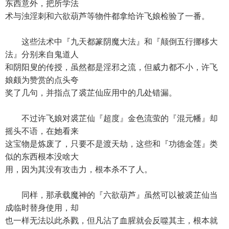
东西意外，把所学法
术与浊淫刺和六欲葫芦等物件都拿给许飞娘检验了一番。
这些法术中『九天都篆阴魔大法』和『颠倒五行挪移大
法』分别来自鬼道人
和阴阳叟的传授，虽然都是淫邪之流，但威力都不小，许飞
娘颇为赞赏的点头夸
奖了几句，并指点了裘芷仙应用中的几处错漏。
不过许飞娘对裘芷仙『超度』金色流萤的『混元幡』却
摇头不语，在她看来
这宝物是炼废了，只要不是渡天劫，这些和『功德金莲』类
似的东西根本没啥大
用，因为其没有攻击力，根本杀不了人。
同样，那承载魔神的『六欲葫芦』虽然可以被裘芷仙当
成临时替身使用，却
也一样无法以此杀戮，但凡沾了血腥就会反噬其主，根本就