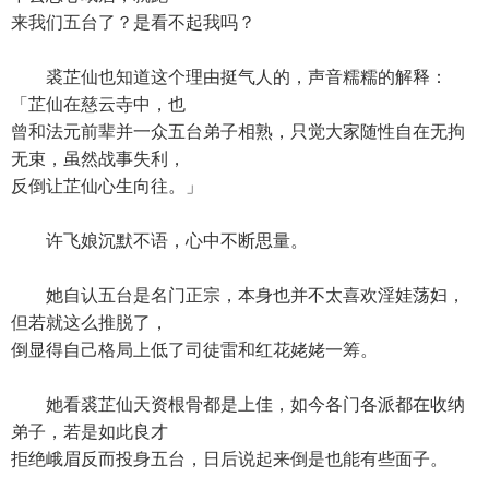
来我们五台了？是看不起我吗？
裘芷仙也知道这个理由挺气人的，声音糯糯的解释：
「芷仙在慈云寺中，也
曾和法元前辈并一众五台弟子相熟，只觉大家随性自在无拘
无束，虽然战事失利，
反倒让芷仙心生向往。」
许飞娘沉默不语，心中不断思量。
她自认五台是名门正宗，本身也并不太喜欢淫娃荡妇，
但若就这么推脱了，
倒显得自己格局上低了司徒雷和红花姥姥一筹。
她看裘芷仙天资根骨都是上佳，如今各门各派都在收纳
弟子，若是如此良才
拒绝峨眉反而投身五台，日后说起来倒是也能有些面子。