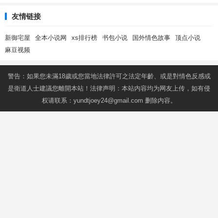
友情链接
新御宅屋
全本小说网
xs排行榜
书包小说
国外情色故事
顶点小说
麻豆视频
警告：如果您未滿18歲或您當地法律許可之法定年齡、或是對情色反感或
是衛道人士建議您離開本站！法律声明：本站内容均为网友上传，如有侵
权请联系：
yundtjoey24@gmail.com
删除内容。