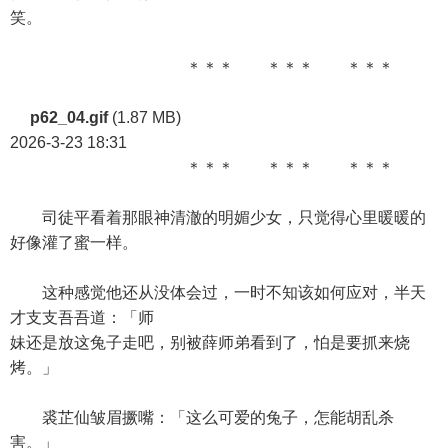
笑。
＊＊＊ ＊＊＊ ＊＊＊
p62_04.gif
(1.87 MB)
2026-3-23 18:31
＊＊＊ ＊＊＊ ＊＊＊
司徒平看着那眼神清澈的明媚少女，只觉得心里暖暖的
好像灌了蜜一样。
这种感觉他还从没体会过，一时不知该如何应对，半天
才支支吾吾道：「师
妹还是放这兔子走吧，别被薛师弟看到了，怕是要抓来烧
烤。」
裘芷仙皱眉撅嘴：「这么可爱的兔子，怎能胡乱杀
害。」