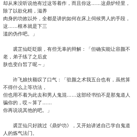
却从来没听说他有过这等着作，而且你这……这鼎炉经里，
除了以欲化精，滋养
肉身的功效以外，全都是讲的如何在床上伺候男人的手段，
这……根本就是下三
滥的伪作吧。」
裘芷仙眨眨眼，有些无辜的辩解：「但确实能让容颜不
老，弟子练了之后皮
肤也变白皙了呢～」
许飞娘扶额叹了口气：「驻颜之术我五台也有，虽然算
不得什么上等功法，
但也用不着为此去和男人鬼混……这部经书怕不是那鬼道人
骗你的，哎～算了……
你再说说其他的吧。」
裘芷仙只好跳过《鼎炉功》，又开始讲述自己学自鬼道
人的炼气法门。