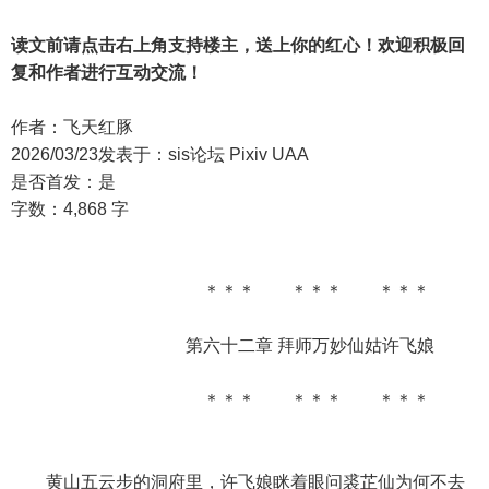
读文前请点击右上角支持楼主，送上你的红心！欢迎积极回
复和作者进行互动交流！
作者：飞天红豚
2026/03/23发表于：sis论坛 Pixiv UAA
是否首发：是
字数：4,868 字
＊＊＊ ＊＊＊ ＊＊＊
第六十二章 拜师万妙仙姑许飞娘
＊＊＊ ＊＊＊ ＊＊＊
黄山五云步的洞府里，许飞娘眯着眼问裘芷仙为何不去