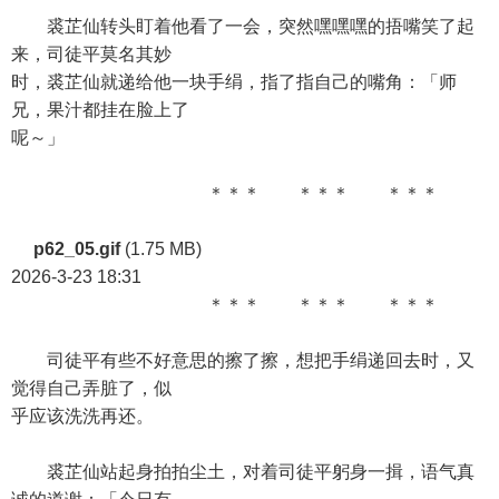
裘芷仙转头盯着他看了一会，突然嘿嘿嘿的捂嘴笑了起
来，司徒平莫名其妙
时，裘芷仙就递给他一块手绢，指了指自己的嘴角：「师
兄，果汁都挂在脸上了
呢～」
＊＊＊ ＊＊＊ ＊＊＊
p62_05.gif
(1.75 MB)
2026-3-23 18:31
＊＊＊ ＊＊＊ ＊＊＊
司徒平有些不好意思的擦了擦，想把手绢递回去时，又
觉得自己弄脏了，似
乎应该洗洗再还。
裘芷仙站起身拍拍尘土，对着司徒平躬身一揖，语气真