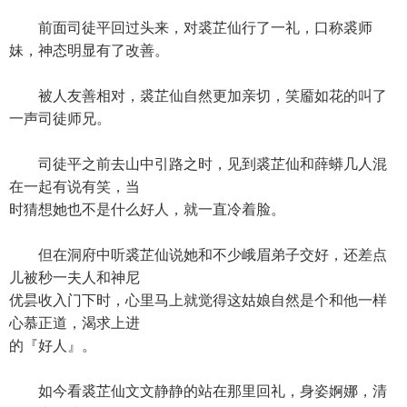
前面司徒平回过头来，对裘芷仙行了一礼，口称裘师
妹，神态明显有了改善。
被人友善相对，裘芷仙自然更加亲切，笑靥如花的叫了
一声司徒师兄。
司徒平之前去山中引路之时，见到裘芷仙和薛蟒几人混
在一起有说有笑，当
时猜想她也不是什么好人，就一直冷着脸。
但在洞府中听裘芷仙说她和不少峨眉弟子交好，还差点
儿被秒一夫人和神尼
优昙收入门下时，心里马上就觉得这姑娘自然是个和他一样
心慕正道，渴求上进
的『好人』。
如今看裘芷仙文文静静的站在那里回礼，身姿婀娜，清