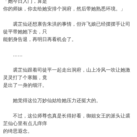
「她今日入门，算是
你的师妹，你去给她安排个洞府，然后带她熟悉环境。」
裘芷仙还想禀告朱洪的事情，但许飞娘已经摆摆手让司
徒平带她她下去，只
能躬身告退，再明日再看机会了。
……
裘芷仙跟着司徒平一起走出洞府，山上冷风一吹让她激
灵灵打了个寒颤，竟
是出了一身的细汗。
她觉得这位万妙仙姑给她压力还挺大的。
不过，这位师尊也真是长得好看，御姐女王的派头让裘
芷仙心里有点儿痒痒
的绮思遐念。