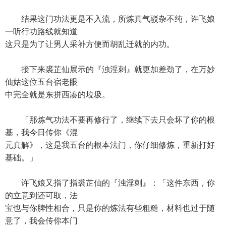
结果这门功法更是不入流，所炼真气驳杂不纯，许飞娘
一听行功路线就知道
这只是为了让男人采补方便而胡乱迁就的内功。
接下来裘芷仙展示的『浊淫刺』就更加差劲了，在万妙
仙姑这位五台宿老眼
中完全就是东拼西凑的垃圾。
「那炼气功法不要再修行了，继续下去只会坏了你的根
基，我今日传你《混
元真解》，这是我五台的根本法门，你仔细修炼，重新打好
基础。」
许飞娘又指了指裘芷仙的『浊淫刺』：「这件东西，你
的立意到还可取，法
宝也与你脾性相合，只是你的炼法有些粗糙，材料也过于随
意了，我会传你本门