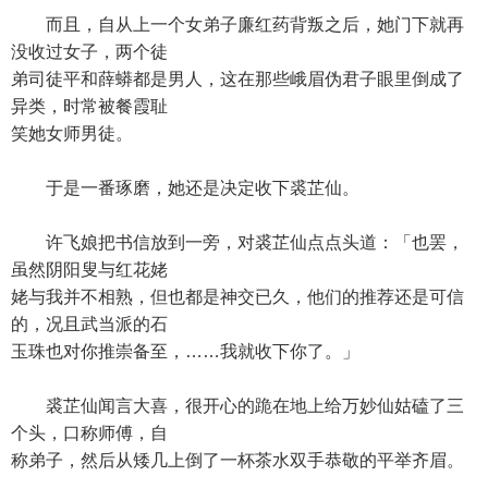
而且，自从上一个女弟子廉红药背叛之后，她门下就再
没收过女子，两个徒
弟司徒平和薛蟒都是男人，这在那些峨眉伪君子眼里倒成了
异类，时常被餐霞耻
笑她女师男徒。
于是一番琢磨，她还是决定收下裘芷仙。
许飞娘把书信放到一旁，对裘芷仙点点头道：「也罢，
虽然阴阳叟与红花姥
姥与我并不相熟，但也都是神交已久，他们的推荐还是可信
的，况且武当派的石
玉珠也对你推崇备至，……我就收下你了。」
裘芷仙闻言大喜，很开心的跪在地上给万妙仙姑磕了三
个头，口称师傅，自
称弟子，然后从矮几上倒了一杯茶水双手恭敬的平举齐眉。