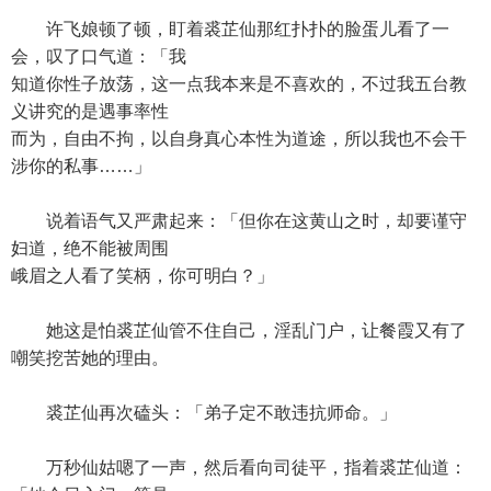
许飞娘顿了顿，盯着裘芷仙那红扑扑的脸蛋儿看了一
会，叹了口气道：「我
知道你性子放荡，这一点我本来是不喜欢的，不过我五台教
义讲究的是遇事率性
而为，自由不拘，以自身真心本性为道途，所以我也不会干
涉你的私事……」
说着语气又严肃起来：「但你在这黄山之时，却要谨守
妇道，绝不能被周围
峨眉之人看了笑柄，你可明白？」
她这是怕裘芷仙管不住自己，淫乱门户，让餐霞又有了
嘲笑挖苦她的理由。
裘芷仙再次磕头：「弟子定不敢违抗师命。」
万秒仙姑嗯了一声，然后看向司徒平，指着裘芷仙道：