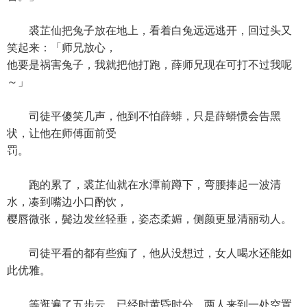
裘芷仙把兔子放在地上，看着白兔远远逃开，回过头又
笑起来：「师兄放心，
他要是祸害兔子，我就把他打跑，薛师兄现在可打不过我呢
～」
司徒平傻笑几声，他到不怕薛蟒，只是薛蟒惯会告黑
状，让他在师傅面前受
罚。
跑的累了，裘芷仙就在水潭前蹲下，弯腰捧起一波清
水，凑到嘴边小口酌饮，
樱唇微张，鬓边发丝轻垂，姿态柔媚，侧颜更显清丽动人。
司徒平看的都有些痴了，他从没想过，女人喝水还能如
此优雅。
等逛遍了五步云，已经时黄昏时分，两人来到一处空置