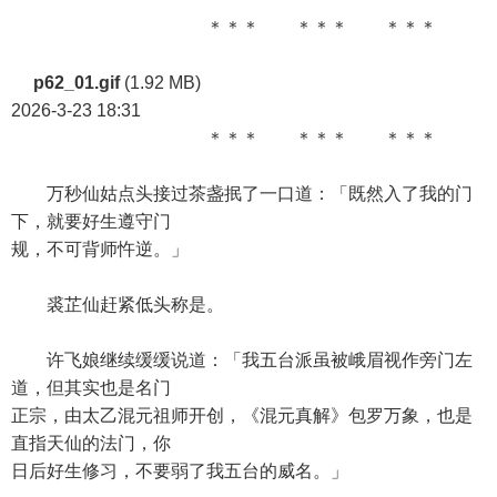
＊＊＊ ＊＊＊ ＊＊＊
p62_01.gif
(1.92 MB)
2026-3-23 18:31
＊＊＊ ＊＊＊ ＊＊＊
万秒仙姑点头接过茶盏抿了一口道：「既然入了我的门
下，就要好生遵守门
规，不可背师忤逆。」
裘芷仙赶紧低头称是。
许飞娘继续缓缓说道：「我五台派虽被峨眉视作旁门左
道，但其实也是名门
正宗，由太乙混元祖师开创，《混元真解》包罗万象，也是
直指天仙的法门，你
日后好生修习，不要弱了我五台的威名。」