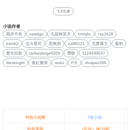
飞天红豚
小说作者
我并不色
nswdgn
九叔林笑天
hmhjhc
ray1628
trsmk2
北斗星司
思無邪
zzdf0121
无梦襄王
最初
楚生狂歌
tankeyboge0204
潛龍
1124430637
dieskinght
真紅樂章
wolui
P大
shuipao286
书包小说网
7色小说
色色漫画
（乱伦）妹汁NP