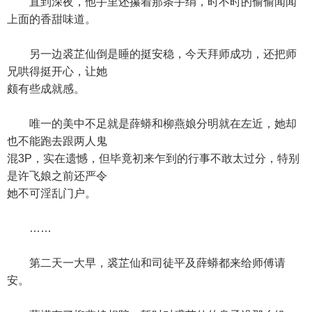
直到深夜，他手里还攥着那条手绢，时不时的偷偷闻闻
上面的香甜味道。
另一边裘芷仙倒是睡的挺安稳，今天拜师成功，还把师
兄哄得挺开心，让她
颇有些成就感。
唯一的美中不足就是薛蟒和柳燕娘分明就在左近，她却
也不能跑去跟两人鬼
混3P，实在遗憾，但毕竟初来乍到的行事不敢太过分，特别
是许飞娘之前还严令
她不可淫乱门户。
……
第二天一大早，裘芷仙和司徒平及薛蟒都来给师傅请
安。