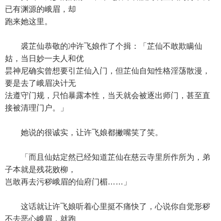
已有渊源的峨眉，却
跑来她这里。
裘芷仙恭敬的冲许飞娘作了个揖：「芷仙不敢欺瞒仙
姑，当日妙一夫人和优
昙神尼确实曾想要引芷仙入门，但芷仙自知性格淫荡散漫，
要是去了峨眉决计无
法遵守门规，只怕暴露本性，当天就会被逐出师门，甚至直
接被清理门户。」
她说的很诚实，让许飞娘都撇嘴笑了笑。
「而且仙姑定然已经知道芷仙在慈云寺里所作所为，弟
子本就是残花败柳，
岂敢再去污秽峨眉的仙府门楣……」
这话就让许飞娘听着心里挺不痛快了，心说你自觉形秽
不去恶心峨眉，就跑