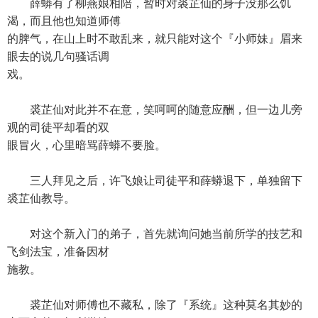
薛蟒有了柳燕娘相陪，暂时对裘芷仙的身子没那么饥
渴，而且他也知道师傅
的脾气，在山上时不敢乱来，就只能对这个『小师妹』眉来
眼去的说几句骚话调
戏。
裘芷仙对此并不在意，笑呵呵的随意应酬，但一边儿旁
观的司徒平却看的双
眼冒火，心里暗骂薛蟒不要脸。
三人拜见之后，许飞娘让司徒平和薛蟒退下，单独留下
裘芷仙教导。
对这个新入门的弟子，首先就询问她当前所学的技艺和
飞剑法宝，准备因材
施教。
裘芷仙对师傅也不藏私，除了『系统』这种莫名其妙的