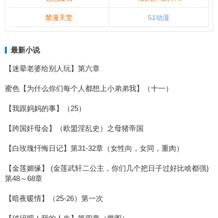
禁漫天堂
51动漫
最新小说
【迷晕老婆给别人玩】第六章
蜜色【为什么你们每个人都想上小弟弟我】（十一）
【我跟妈妈的事】（25）
【跨国奸母会】（欧盟淫乱史）之母猪帝国
【白玫瑰忏悔日记】第31-32章（女性向，女同，重肉）
【金莲媚缘】 (金莲武轩二公主，你们几个把日子过好比啥都强)
第48～68章
【暗夜暖情】（25-26）第一次