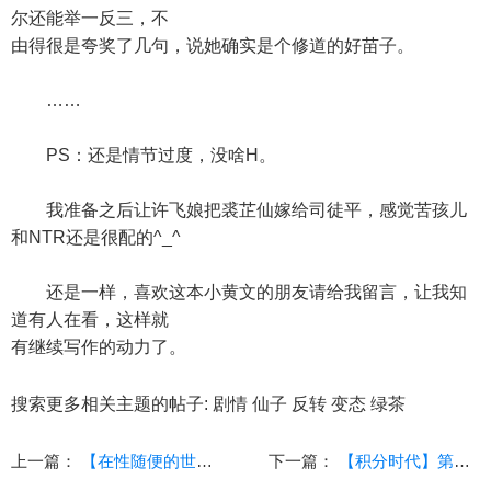
尔还能举一反三，不
由得很是夸奖了几句，说她确实是个修道的好苗子。
……
PS：还是情节过度，没啥H。
我准备之后让许飞娘把裘芷仙嫁给司徒平，感觉苦孩儿
和NTR还是很配的^_^
还是一样，喜欢这本小黄文的朋友请给我留言，让我知
道有人在看，这样就
有继续写作的动力了。
搜索更多相关主题的帖子: 剧情 仙子 反转 变态 绿茶
上一篇：
【在性随便的世界寻求真爱是否搞错了什么】(9-10)
下一篇：
【积分时代】第四章 母子操逼大赛的缘起