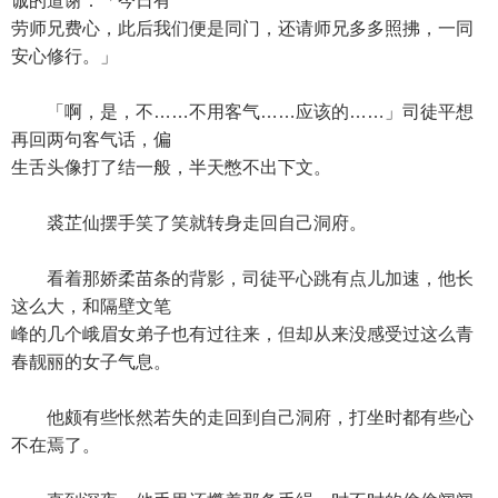
诚的道谢：「今日有
劳师兄费心，此后我们便是同门，还请师兄多多照拂，一同
安心修行。」
「啊，是，不……不用客气……应该的……」司徒平想
再回两句客气话，偏
生舌头像打了结一般，半天憋不出下文。
裘芷仙摆手笑了笑就转身走回自己洞府。
看着那娇柔苗条的背影，司徒平心跳有点儿加速，他长
这么大，和隔壁文笔
峰的几个峨眉女弟子也有过往来，但却从来没感受过这么青
春靓丽的女子气息。
他颇有些怅然若失的走回到自己洞府，打坐时都有些心
不在焉了。