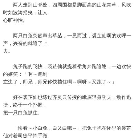
两人走到山脊处，四周围都是脚面高的山花青草，风吹
时如波涛摇曳，让人
心旷神怡。
两只白兔突然窜出草丛，一晃而过，裘芷仙啊的欢呼一
声，兴奋的就追了上
去。
兔子跑的飞快，裘芷仙就提着裙角奔跑追逐，一边欢快
的嬉笑：「啊～跑到
左边了，师兄，师兄你快挡住啊～啊呀～又跑了～」
好在裘芷仙也练过齐灵云传授的峨眉轻身功夫，动作迅
捷，终于一个扑握，
把一只白兔抓住。
「快看～小白兔，白又白哦～」把兔子抱在怀里的裘芷
仙对着司徒平挥手微