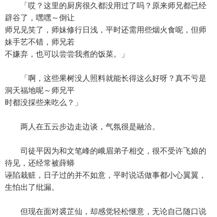
「哎？这里的厨房很久都没用过了吗？原来师兄都已经
辟谷了，嘿嘿～倒让
师兄见笑了，师妹修行日浅，平时还需用些烟火食呢，但师
妹手艺不错，师兄若
不嫌弃，也可以尝尝我煮的饭菜。」
「啊，这些果树没人照料就能长得这么好呀？真不亏是
洞天福地呢～师兄平
时都没採些来吃么？」
两人在五云步边走边谈，气氛很是融洽。
司徒平因为和文笔峰的峨眉弟子相交，很不受许飞娘的
待见，还经常被薛蟒
诬陷栽赃，日子过的并不如意，平时说话做事都小心翼翼，
生怕出了纰漏。
但现在面对裘芷仙，却感觉轻松惬意，无论自己随口说