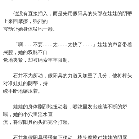
他没有直接插入，而是先用假阳具的头部在娃娃的阴蒂
上来回摩擦，强烈的
震动让她身体猛地一颤。
「啊……不要……太……太快了……」娃娃的声音带着
哭腔，她的双腿不自
觉地夹紧，却被绳索牢牢限制。
石井不为所动，假阳具的力道又加重了几分，他将棒头
对准娃娃的阴蒂，持
续不断地碾压着。
娃娃的身体剧烈地扭动着，喉咙里发出连续不断的娇
喘，她的小穴里淫水直
流，将假阳具的头部完全打湿。
石井将假阳具缓缓向下移动，棒头摩擦过娃娃的阴唇，