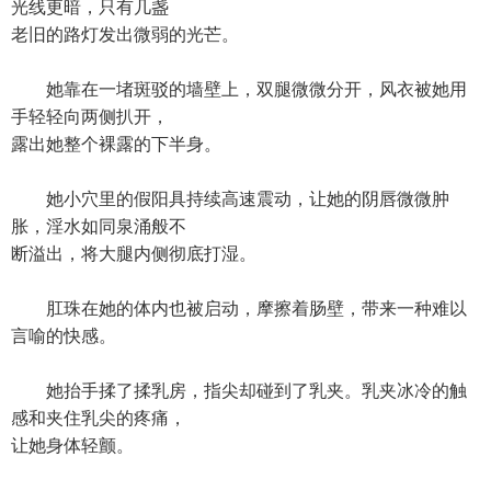
光线更暗，只有几盏
老旧的路灯发出微弱的光芒。
她靠在一堵斑驳的墙壁上，双腿微微分开，风衣被她用
手轻轻向两侧扒开，
露出她整个裸露的下半身。
她小穴里的假阳具持续高速震动，让她的阴唇微微肿
胀，淫水如同泉涌般不
断溢出，将大腿内侧彻底打湿。
肛珠在她的体内也被启动，摩擦着肠壁，带来一种难以
言喻的快感。
她抬手揉了揉乳房，指尖却碰到了乳夹。乳夹冰冷的触
感和夹住乳尖的疼痛，
让她身体轻颤。