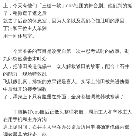
上，今天有他们「三糙一软」cos社团的舞台剧。他们到的挺
早，稍微逛了逛之后
就去了后台的休息室，因为人多以及我们心知肚明的原因，
丁洁和三位主人单独
用一间休息室。
今天准备的节目是改变自第一次中忍考试时的故事。勘
九郎突然袭击木叶众
人，把雏田关进傀儡中，众人解救雏田的故事，配合上石井
的能力，现场特效乱
飞以假乱真，排练的效果很是喜人。实际上雏田被关进傀儡
中后就开始接受调教
了，浑身上下只有脸露在外面，全身都被调教器械塞满了。
丁洁换好cos服后正低头整理衣服，周历主人和辛沙主人
在用手机和主办方沟
通上场时间，石井主人坐在办公桌后边用电脑确定傀儡内部
调教器具的状态。然