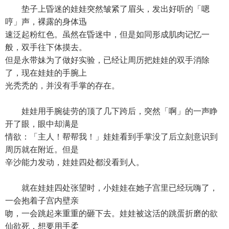
垫子上昏迷的娃娃突然皱紧了眉头，发出好听的「嗯
哼」声，裸露的身体迅
速泛起粉红色。虽然在昏迷中，但是如同形成肌肉记忆一
般，双手往下体摸去。
但是永带妹为了做好实验，已经让周历把娃娃的双手消除
了，现在娃娃的手腕上
光秃秃的，并没有手掌的存在。
娃娃用手腕徒劳的顶了几下跨后，突然「啊」的一声睁
开了眼，眼中却满是
情欲：「主人！帮帮我！」娃娃看到手掌没了后立刻意识到
周历就在附近。但是
辛沙能力发动，娃娃四处都没看到人。
就在娃娃四处张望时，小娃娃在她子宫里已经玩嗨了，
一会抱着子宫内壁亲
吻，一会跳起来重重的砸下去。娃娃被这活的跳蛋折磨的欲
仙欲死，想要用手柔