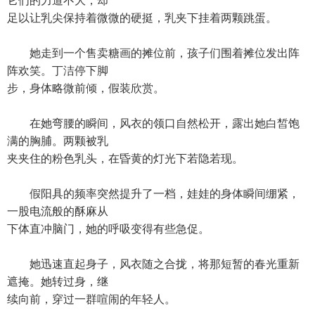
它们的力道不大，却
足以让乳尖保持着微微的硬挺，乳夹下挂着两颗跳蛋。
她走到一个售卖糖画的摊位前，孩子们围着摊位发出阵
阵欢笑。丁洁停下脚
步，身体略微前倾，假装欣赏。
在她弯腰的瞬间，风衣的领口自然松开，露出她白皙饱
满的胸脯。两颗被乳
夹夹住的粉色乳头，在昏黄的灯光下若隐若现。
假阳具的频率突然提升了一档，娃娃的身体瞬间绷紧，
一股电流般的酥麻从
下体直冲脑门，她的呼吸变得有些急促。
她迅速直起身子，风衣随之合拢，将那短暂的春光重新
遮掩。她转过身，继
续向前，穿过一群喧闹的年轻人。