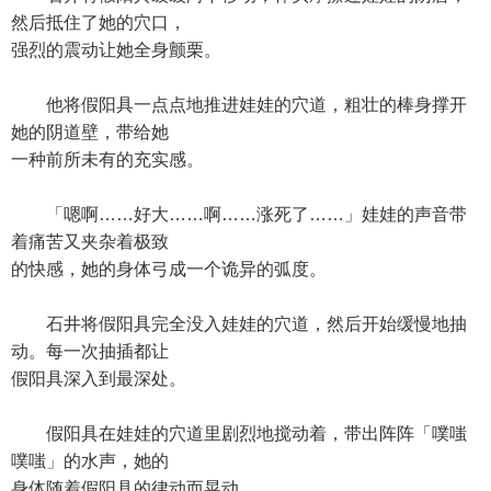
然后抵住了她的穴口，
强烈的震动让她全身颤栗。
他将假阳具一点点地推进娃娃的穴道，粗壮的棒身撑开
她的阴道壁，带给她
一种前所未有的充实感。
「嗯啊……好大……啊……涨死了……」娃娃的声音带
着痛苦又夹杂着极致
的快感，她的身体弓成一个诡异的弧度。
石井将假阳具完全没入娃娃的穴道，然后开始缓慢地抽
动。每一次抽插都让
假阳具深入到最深处。
假阳具在娃娃的穴道里剧烈地搅动着，带出阵阵「噗嗤
噗嗤」的水声，她的
身体随着假阳具的律动而晃动。