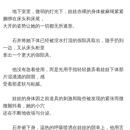
地下室里，微弱的灯光下，娃娃赤裸的身体被麻绳紧紧
捆绑在床头和床尾，
大开的姿势让她的一切都无所遁形。
石井将她下体已经被淫水打湿的假阳具取出，随手扔到
一边，又从床头柜里
拿出一个更大的假阳具。
他没有急着使用，而是先用手指轻轻拨弄着娃娃下体那
片湿漉漉的阴唇，感
受着那柔软与粘腻。
娃娃的身体因之前道具的刺激和险些被发现的紧张而微
微颤抖着，她的小穴
还在不断地收缩与分泌。
石井俯下身，温热的呼吸喷洒在娃娃的阴阜上，他用舌