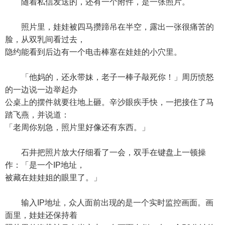
随着私信发送的，还有一个附件，是一张照片。
照片里，娃娃被四马攒蹄吊在半空，露出一张很痛苦的
脸，从双乳间看过去，
隐约能看到后边有一个电击棒塞在娃娃的小穴里。
「他妈的，还永带妹，老子一棒子敲死你！」周历愤怒
的一边说一边举起办
公桌上的摆件就要往地上砸。辛沙眼疾手快，一把接住了马
踏飞燕，并说道：
「老周你别急，照片里好像还有东西。」
石井把照片放大仔细看了一会，双手在键盘上一顿操
作：「是一个IP地址，
被藏在娃娃姐的眼里了。」
输入IP地址，众人面前出现的是一个实时监控画面。画
面里，娃娃还保持着