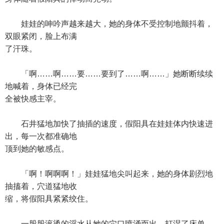
娃娃的呻吟声越来越大，她的身体不受控制地颤抖着，
双眼紧闭，脸上布满
了汗珠。
「啊……啊……要……要到了……啊……」她断断续续
地喊着，身体已经完
全被快感主宰。
石井猛地加快了抽插的速度，假阳具在娃娃体内快速进
出，每一次都准确地
顶到她的敏感点。
「啊！啊啊啊！」娃娃猛地尖叫起来，她的身体剧烈地
抽搐着，穴道猛地收
缩，将假阳具紧紧绞住。
一股股滚烫的淫水从她的穴口喷涌而出，打湿了床单。