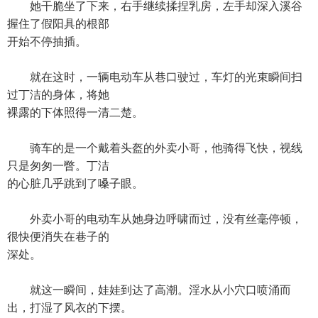
她干脆坐了下来，右手继续揉捏乳房，左手却深入溪谷
握住了假阳具的根部
开始不停抽插。
就在这时，一辆电动车从巷口驶过，车灯的光束瞬间扫
过丁洁的身体，将她
裸露的下体照得一清二楚。
骑车的是一个戴着头盔的外卖小哥，他骑得飞快，视线
只是匆匆一瞥。丁洁
的心脏几乎跳到了嗓子眼。
外卖小哥的电动车从她身边呼啸而过，没有丝毫停顿，
很快便消失在巷子的
深处。
就这一瞬间，娃娃到达了高潮。淫水从小穴口喷涌而
出，打湿了风衣的下摆。