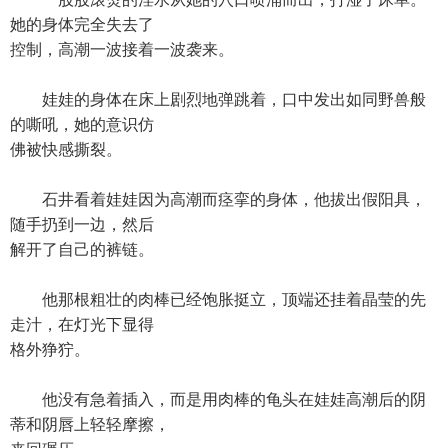
她的身体完全失去了
控制，高潮一波接着一波袭来。
娃娃的身体在床上剧烈地弹跳着，口中发出如同野兽般
的嘶吼，她的意识仿
佛被快感撕裂。
石井看着娃娃因为高潮而痉挛的身体，他拔出假阳具，
随手扔到一边，然后
解开了自己的裤链。
他那根粗壮的肉棒已经饱胀挺立，顶端还挂着晶莹的先
走汁，在灯光下显得
格外狰狞。
他没有急着插入，而是用肉棒的龟头在娃娃高潮后的阴
蒂和阴唇上轻轻摩擦，