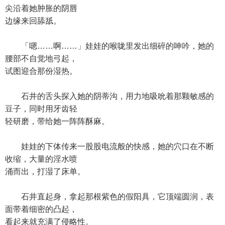
尖沿着她肿胀的阴唇
边缘来回舔舐。
「嗯……啊……」娃娃的喉咙里发出细碎的呻吟，她的
腰部不自觉地弓起，
试图迎合那份湿热。
石井的舌头探入她的阴蒂沟，用力地吸吮着那颗敏感的
豆子，同时用牙齿轻
轻研磨，带给她一阵阵酥麻。
娃娃的下体传来一股股电流般的快感，她的穴口在不断
收缩，大量的淫水喷
涌而出，打湿了床单。
石井直起身，拿起那根紫色的假阳具，它顶端圆润，表
面带着细密的凸起，
看起来就充满了侵略性。