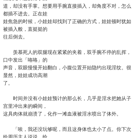
道，却没有手掌。想要用手腕直接插入，却角度不对，怎么
都插不进去。正在娃
娃焦急的时候，小娃娃却找到了正确的方式，娃娃顿时犹如
被插入般，直挺挺的
往后倒去。
羡慕死人的双腿现在紧紧的夹着，双手腕不停的乱挥，
口中发出「咯咯」的
声音，双眼慢慢开始翻白，小腹位置开始隐约出现淫纹。很
显然，娃娃成功高潮
了。
时间并没有小娃娃预计的那么长，几乎是淫水把她从子
宫里冲出来的瞬间，
这具肉体就崩溃了，化作一滩血液被淫水喷出了体外。
「唉，我还没玩够呢，而且这身体也太小了点。你下次
给周历主人说说，给