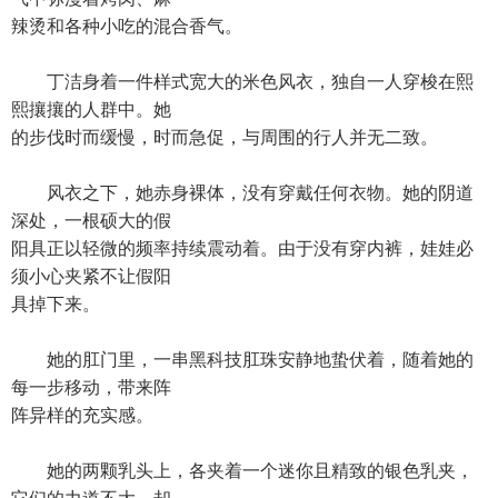
辣烫和各种小吃的混合香气。
丁洁身着一件样式宽大的米色风衣，独自一人穿梭在熙
熙攘攘的人群中。她
的步伐时而缓慢，时而急促，与周围的行人并无二致。
风衣之下，她赤身裸体，没有穿戴任何衣物。她的阴道
深处，一根硕大的假
阳具正以轻微的频率持续震动着。由于没有穿内裤，娃娃必
须小心夹紧不让假阳
具掉下来。
她的肛门里，一串黑科技肛珠安静地蛰伏着，随着她的
每一步移动，带来阵
阵异样的充实感。
她的两颗乳头上，各夹着一个迷你且精致的银色乳夹，