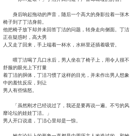
身后响起拖动的声音，随后一个高大的身影拉着一张木
椅子到了丁洁身前。
他把椅子放下却并未回答丁洁的问题，转身走向侧面。丁洁
正在疑惑时，高大男
人又走了回来，手上端着一杯水，水杯里还插着吸管。
喂丁洁喝了几口水后，男人坐在了椅子上，用令人很不
舒服的眼光上下打量
着丁洁的胴体，丁洁习惯了这样的目光，并未作出男人想象
中的羞怯反应，到让
男人有些恼怒。
「虽然刚才已经说过了，我还是要再说一遍。不亏的风
靡论坛的娃娃丁洁。」
男人开口说道，丁洁心里却是一惊。
她在论坛上的形象一直都是由周历主人改造过的，和她