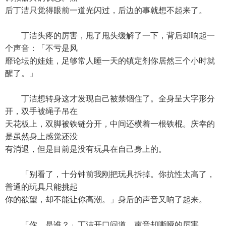
后丁洁只觉得眼前一道光闪过，后边的事就想不起来了。
丁洁头疼的厉害，甩了甩头缓解了一下，背后却响起一
个声音：「不亏是风
靡论坛的娃娃，足够常人睡一天的镇定剂你居然三个小时就
醒了。」
丁洁想转身这才发现自己被禁锢住了。全身呈大字形分
开，双手被绳子吊在
天花板上，双脚被铁链分开，中间还横着一根铁棍。庆幸的
是虽然身上感觉还没
有消退，但是目前是没有玩具在自己身上的。
「别看了，十分钟前我刚把玩具拆掉。你抗性太高了，
普通的玩具只能挑起
你的欲望，却不能让你高潮。」身后的声音又响了起来。
「你…是谁？」丁洁开口问道，声音却嘶哑的厉害。