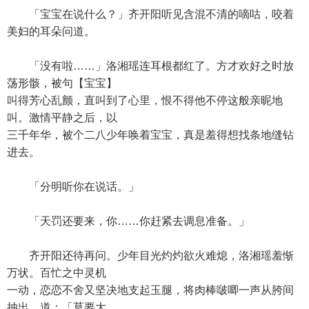
「宝宝在说什么？」齐开阳听见含混不清的嘀咕，咬着
美妇的耳朵问道。
「没有啦……」洛湘瑶连耳根都红了。方才欢好之时放
荡形骸，被句【宝宝】
叫得芳心乱颤，直叫到了心里，恨不得他不停这般亲昵地
叫。激情平静之后，以
三千年华，被个二八少年唤着宝宝，真是羞得想找条地缝钻
进去。
「分明听你在说话。」
「天罚还要来，你……你赶紧去调息准备。」
齐开阳还待再问。少年目光灼灼欲火难熄，洛湘瑶羞惭
万状。百忙之中灵机
一动，恋恋不舍又坚决地支起玉腿，将肉棒啵唧一声从胯间
抽出，道：「莫要大