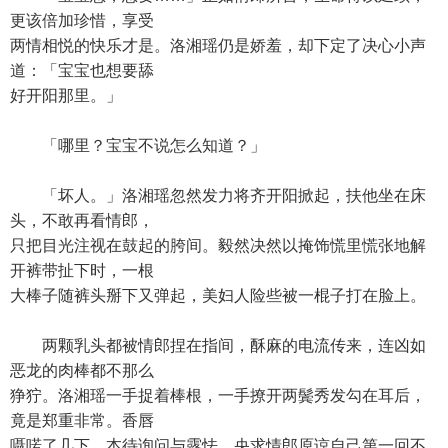
更该倍加珍惜，享受
两情相悦的快乐才是。洛湘瑶仍是娇羞，却下定了决心小声
道：「宝宝也想要舔
好开阳那里。」
「哪里？宝宝不说怎么知道？」
「坏人。」洛湘瑶忽然发力将齐开阳掀起，扶他坐在床
头，不敢再看情郎，
只把目光注视在鼓起的胯间。毅然决然以掩饰慌里慌张地解
开裤带扯下时，一根
大棒子随裤头掰下又弹起，美妇人险些被一棍子打在脸上。
两颗乳头都被情郎捏在指间，酥麻的电流传来，连凶如
恶龙的肉棒都不那么
狰狞。洛湘瑶一手捉着棒根，一手撩开两鬓秀发勾在耳后，
竟是郑重非常。香唇
嗫喏了几下，本待询问与露怯，央求情郎原谅自己第一回不