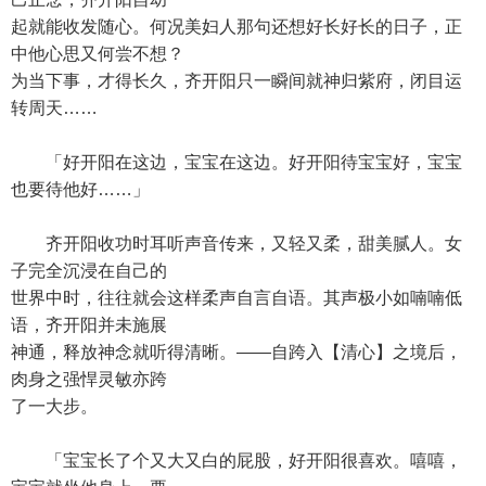
起就能收发随心。何况美妇人那句还想好长好长的日子，正
中他心思又何尝不想？
为当下事，才得长久，齐开阳只一瞬间就神归紫府，闭目运
转周天……
「好开阳在这边，宝宝在这边。好开阳待宝宝好，宝宝
也要待他好……」
齐开阳收功时耳听声音传来，又轻又柔，甜美腻人。女
子完全沉浸在自己的
世界中时，往往就会这样柔声自言自语。其声极小如喃喃低
语，齐开阳并未施展
神通，释放神念就听得清晰。——自跨入【清心】之境后，
肉身之强悍灵敏亦跨
了一大步。
「宝宝长了个又大又白的屁股，好开阳很喜欢。嘻嘻，