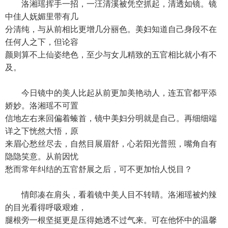
洛湘瑶挥手一招，一汪清溪被凭空抓起，清透如镜。镜
中佳人妩媚里带有几
分清纯，与从前相比更增几分丽色。美妇知道自己身段不在
任何人之下，但论容
颜则算不上仙姿绝色，至少与女儿精致的五官相比就小有不
及。
今日镜中的美人比起从前更加美艳动人，连五官都平添
娇妙。洛湘瑶不可置
信地左右来回偏着螓首，镜中美妇分明就是自己。再细细端
详之下恍然大悟，原
来眉心愁丝尽去，自然目展眉舒，心若阳光普照，嘴角自有
隐隐笑意。从前因忧
愁而常年纠结的五官舒展之后，可不更加怡人悦目？
情郎凑在肩头，看着镜中美人目不转睛。洛湘瑶被灼辣
的目光看得呼吸艰难，
腿根旁一根坚挺更是压得她透不过气来。可在他怀中的温馨