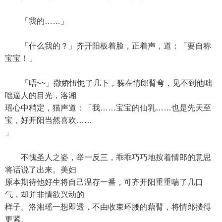
「我的……」
「什么我的？」齐开阳板着脸，正着声，道：「要自称
宝宝！」
「唔~~」撒娇忸怩了几下，躲在情郎臂弯，见不到他咄
咄逼人的目光，洛湘
瑶心中稍定，猫声道：「我……宝宝的仙乳……也是先天至
宝，好开阳当然喜欢……
」
不愧圣人之姿，举一反三，乖乖巧巧地按着情郎的意思
将话说了出来。美妇
原本期待他好生将自己温存一番，可齐开阳重重喘了几口
气，却并非情欲兴动的
样子。洛湘瑶一想即透，不由收束环腰的藕臂，将情郎搂得
更紧。