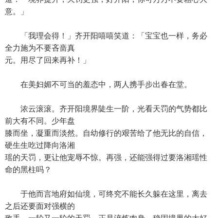
意。」
「我理会得！」齐开阳嘻嘻笑道：「宝宝也一样，务必
全力施为不要吝啬真
元。用尽了回来再补！」
在美妇媚不可当的羞态中，两人携手步出春在堂。
浓云滚滚。齐开阳境界陡生一阶，光看天罚的气势都比
前大有不同。少年盘
膝而坐，凝重而淡然。自幼修行的艰苦给了他无比的自信，
硬生生吃过降向洛湘
瑶的天罚，更让他宠辱不惊。再强，还能强得过要洛湘瑶性
命的黑柱吗？
于他而言地府如仙境，可终究不能长久躲在这里，离去
之后还要面对强横的