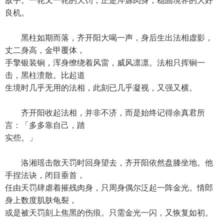
敌手。一轮又一轮的天罚，正是淬炼肉身，稳固境界的大好
良机。
黑柱如期而落，齐开阳大喝一声，身后生出法相虚影，
丈二身高，金甲覆体，
手擎银装锏，浑身缭绕着风雷，威风凛凛。法相只挥锏一
击，黑柱溃散。比起道
生境时几乎无用的法相，此刻已几乎凝视，又强又横。
齐开阳收起法相，并非不济，而是始终记得余真君所
言：「多多靠自己，踏
实些。」
洛湘瑶击散天罚时回身望去，齐开阳依然盘膝坐地。他
手捏法诀，闭目垂首，
任由天罚肆虐着摧残肉身，只周身偶尔泛起一阵金光。情郎
身上数度肌肤龟裂，
或是被天罚刻上焦黑的伤痕。只需金光一闪，又恢复如初。