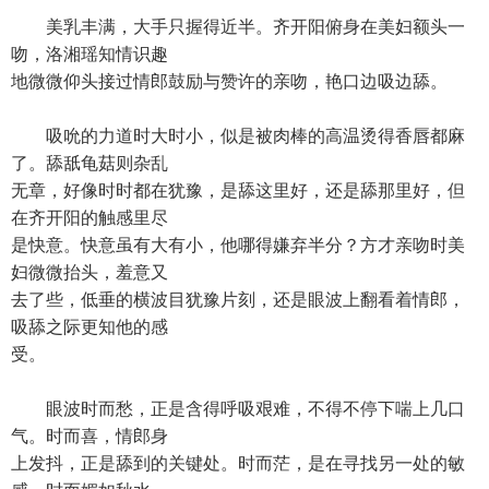
美乳丰满，大手只握得近半。齐开阳俯身在美妇额头一
吻，洛湘瑶知情识趣
地微微仰头接过情郎鼓励与赞许的亲吻，艳口边吸边舔。
吸吮的力道时大时小，似是被肉棒的高温烫得香唇都麻
了。舔舐龟菇则杂乱
无章，好像时时都在犹豫，是舔这里好，还是舔那里好，但
在齐开阳的触感里尽
是快意。快意虽有大有小，他哪得嫌弃半分？方才亲吻时美
妇微微抬头，羞意又
去了些，低垂的横波目犹豫片刻，还是眼波上翻看着情郎，
吸舔之际更知他的感
受。
眼波时而愁，正是含得呼吸艰难，不得不停下喘上几口
气。时而喜，情郎身
上发抖，正是舔到的关键处。时而茫，是在寻找另一处的敏