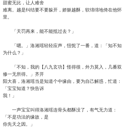
甜蜜无比，让人难舍
难离。越是纠结要不要躲开，娇躯越酥，软绵绵地倚在他怀
里。
「天罚再来，能不能抵过去？」
「嗯。」洛湘瑶轻轻应声，忸怩了一番，道：「知不知
为什么？」
「不知，我的【八九玄功】怪得很，外力莫入，几番双
修一无所得。」齐开
阳大喜，洛湘瑶当是知道个中缘由，要为自己解惑，忙道：
「宝宝知道？快告诉
我！」
一声宝宝叫得洛湘瑶连骨头都酥没了，有气无力道：
「不是功法的缘故，是
你先天之因。」