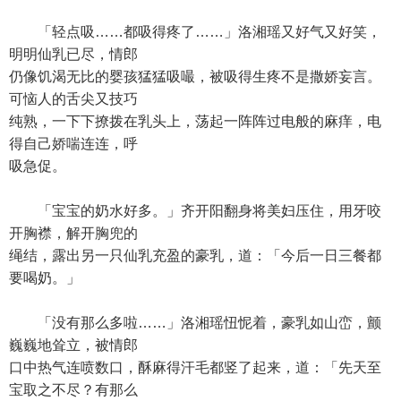
「轻点吸……都吸得疼了……」洛湘瑶又好气又好笑，
明明仙乳已尽，情郎
仍像饥渴无比的婴孩猛猛吸嘬，被吸得生疼不是撒娇妄言。
可恼人的舌尖又技巧
纯熟，一下下撩拨在乳头上，荡起一阵阵过电般的麻痒，电
得自己娇喘连连，呼
吸急促。
「宝宝的奶水好多。」齐开阳翻身将美妇压住，用牙咬
开胸襟，解开胸兜的
绳结，露出另一只仙乳充盈的豪乳，道：「今后一日三餐都
要喝奶。」
「没有那么多啦……」洛湘瑶忸怩着，豪乳如山峦，颤
巍巍地耸立，被情郎
口中热气连喷数口，酥麻得汗毛都竖了起来，道：「先天至
宝取之不尽？有那么