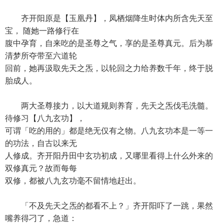
齐开阳原是【玉凰丹】，凤栖烟降生时体内所含先天至
宝， 随她一路修行在
腹中孕育，自来吃的是圣尊之气，享的是圣尊真元。后为慕
清梦所夺带至六道轮
回前，她再汲取先天之炁，以轮回之力给养数千年，终于脱
胎成人。
两大圣尊接力，以大道规则养育，先天之炁伐毛洗髓。
待修习【八九玄功】，
可谓「吃的用的」都是绝无仅有之物。八九玄功本是一等一
的功法，自古以来无
人修成。齐开阳丹田中玄功初成，又哪里看得上什么外来的
双修真元？故而每每
双修，都被八九玄功毫不留情地赶出。
「不及先天之炁的都看不上？」齐开阳吓了一跳，果然
嘴养得刁了，急道：