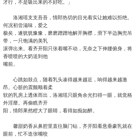
才行，不是吸出来的不好吃。」
洛湘瑶支支吾吾，情郎热切的目光着实让她难以拒绝。
何况初尝滋味，爱之
极矣，遂犹犹豫豫，磨磨蹭蹭地解开胸襟，滑下半边胸兜吊
带，一只饱满的美乳
滚弹出来。看齐开阳只张着嘴不动，无奈之下伸腰俯身，将
香喷喷的大奶送到他
嘴前。
心跳如鼓点，随着乳头凑得越来越近，响得越来越激
昂。心脏的震颤顺着柔
软的乳房上透体而出，洛湘瑶只眼角余光扫得一眼，就觉格
外淫靡。再偷瞧齐开
阳，情郎果然瞪大了眼睛，看得如痴如醉。
馨甜奶香从鼻腔里直往脑门钻，齐开阳看悬垂豪乳就在
眼前，忙不迭张嘴咬