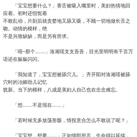
「宝宝想要什么？」香舌被吸入嘴里时，美妇热情地回
应着。初时还忸怩着
不敢乱动，片刻后就贪婪地又舔又吸，不顾一切地做长舌之
吻。动情的模样，绝
不是兴致缺缺，而是另有所求。
「唔~那个……」洛湘瑶支支吾吾，目光里明明有千言万
语还在躲躲闪闪。
「我知道了，宝宝想被舔穴儿。」齐开阳对洛湘瑶被舔
穴时的冶媚劲儿记忆
犹新。当下的模样，八成是美妇人自己也在念念难忘。
「想……不是现在……」
「若时候无多放荡形骸，情投意合怎么不敢说了呢？」
「宝宝想，想要……」正如情郎所言，生命得以延续，