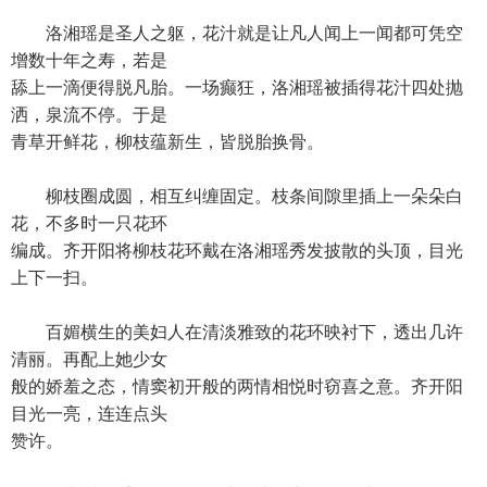
洛湘瑶是圣人之躯，花汁就是让凡人闻上一闻都可凭空
增数十年之寿，若是
舔上一滴便得脱凡胎。一场癫狂，洛湘瑶被插得花汁四处抛
洒，泉流不停。于是
青草开鲜花，柳枝蕴新生，皆脱胎换骨。
柳枝圈成圆，相互纠缠固定。枝条间隙里插上一朵朵白
花，不多时一只花环
编成。齐开阳将柳枝花环戴在洛湘瑶秀发披散的头顶，目光
上下一扫。
百媚横生的美妇人在清淡雅致的花环映衬下，透出几许
清丽。再配上她少女
般的娇羞之态，情窦初开般的两情相悦时窃喜之意。齐开阳
目光一亮，连连点头
赞许。