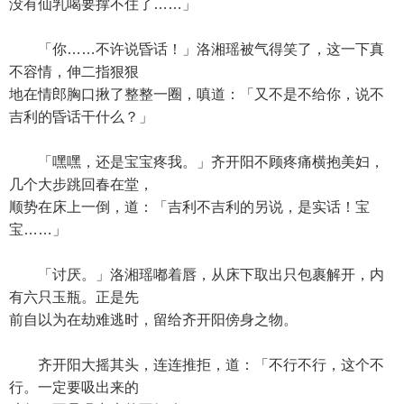
没有仙乳喝要撑不住了……」
「你……不许说昏话！」洛湘瑶被气得笑了，这一下真
不容情，伸二指狠狠
地在情郎胸口揪了整整一圈，嗔道：「又不是不给你，说不
吉利的昏话干什么？」
「嘿嘿，还是宝宝疼我。」齐开阳不顾疼痛横抱美妇，
几个大步跳回春在堂，
顺势在床上一倒，道：「吉利不吉利的另说，是实话！宝
宝……」
「讨厌。」洛湘瑶嘟着唇，从床下取出只包裹解开，内
有六只玉瓶。正是先
前自以为在劫难逃时，留给齐开阳傍身之物。
齐开阳大摇其头，连连推拒，道：「不行不行，这个不
行。一定要吸出来的