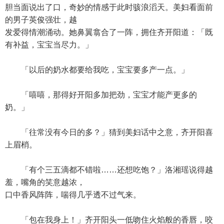
胆当面说出了口，奇妙的情感于此时骇浪滔天。美妇看面前
的男子英俊强壮，越
发爱得情潮涌动。她鼻翼翕合了一阵，拥住齐开阳道：「既
有补益，宝宝当尽力。」
「以后的奶水都要给我吃，宝宝要多产一点。」
「嘻嘻，那得好开阳多加把劲，宝宝才能产更多的
奶。」
「往常没有今日的多？」猜到美妇话中之意，齐开阳喜
上眉梢。
「有个三五滴都不错啦……还想吃饱？」洛湘瑶说得越
羞，嘴角的笑意越浓，
口中香风阵阵，喘得几乎透不过气来。
「包在我身上！」齐开阳头一低吻住火焰般的香唇，咬