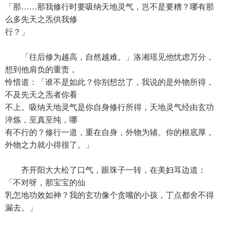
「那……那我修行时要吸纳天地灵气，岂不是要糟？哪有那
么多先天之炁供我修
行？」
「往后修为越高，自然越难。」洛湘瑶见他忧虑万分，
想到他肩负的重责，
怜惜道：「谁不是如此？你别想岔了，我说的是外物所得，
不及先天之炁者你看
不上。吸纳天地灵气是你自身修行所得，天地灵气经由玄功
淬炼，至真至纯，哪
有不行的？修行一道，重在自身，外物为辅。你的根底厚，
外物之力就小得很了。」
齐开阳大大松了口气，眼珠子一转，在美妇耳边道：
「不对呀，那宝宝的仙
乳怎地功效如神？我的玄功像个贪嘴的小孩，丁点都舍不得
漏去。」