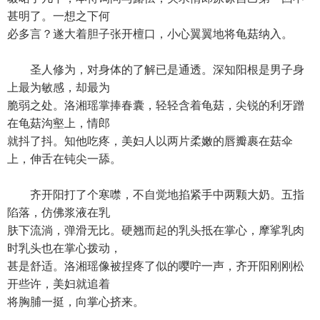
甚明了。一想之下何
必多言？遂大着胆子张开檀口，小心翼翼地将龟菇纳入。
圣人修为，对身体的了解已是通透。深知阳根是男子身
上最为敏感，却最为
脆弱之处。洛湘瑶掌捧春囊，轻轻含着龟菇，尖锐的利牙蹭
在龟菇沟壑上，情郎
就抖了抖。知他吃疼，美妇人以两片柔嫩的唇瓣裹在菇伞
上，伸舌在钝尖一舔。
齐开阳打了个寒噤，不自觉地掐紧手中两颗大奶。五指
陷落，仿佛浆液在乳
肤下流淌，弹滑无比。硬翘而起的乳头抵在掌心，摩挲乳肉
时乳头也在掌心拨动，
甚是舒适。洛湘瑶像被捏疼了似的嘤咛一声，齐开阳刚刚松
开些许，美妇就追着
将胸脯一挺，向掌心挤来。