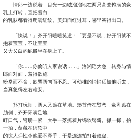
情郎一边说着，目光一边贼溜溜地在两只高耸饱满的豪
乳上打转，直把雪白
的乳肤都看得爬满红纹。美妇面红过耳，哪里答得出口。
「快说！」齐开阳嘻嘻笑道：「要是不说，好开阳就不
抱着宝宝，不让宝宝
又大又白的屁股坐在身上了。」
「你……你偷听人家说话……」洛湘瑶大急，转身与情
郎面对面，羞得欲施
粉拳而不舍，欲骂两句而不忍。可幼稚的悄悄话被他听去，
当真急得左右难安。
扑打玩闹，两人又滚在草地。螓首倚在臂弯，豪乳贴在
肋侧，齐开阳满足地
吁口气，臂膀一紧，大手一落抓着片绵软臀瓣。抓一抓，拍
一拍，蕴藏在绵软中
的惊人弹性令他爱不释手，于是连连拍打着催促。