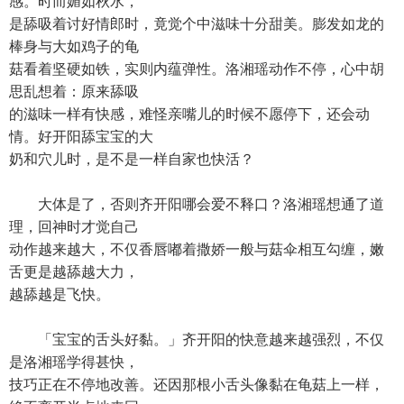
感。时而媚如秋水，
是舔吸着讨好情郎时，竟觉个中滋味十分甜美。膨发如龙的
棒身与大如鸡子的龟
菇看着坚硬如铁，实则内蕴弹性。洛湘瑶动作不停，心中胡
思乱想着：原来舔吸
的滋味一样有快感，难怪亲嘴儿的时候不愿停下，还会动
情。好开阳舔宝宝的大
奶和穴儿时，是不是一样自家也快活？
大体是了，否则齐开阳哪会爱不释口？洛湘瑶想通了道
理，回神时才觉自己
动作越来越大，不仅香唇嘟着撒娇一般与菇伞相互勾缠，嫩
舌更是越舔越大力，
越舔越是飞快。
「宝宝的舌头好黏。」齐开阳的快意越来越强烈，不仅
是洛湘瑶学得甚快，
技巧正在不停地改善。还因那根小舌头像黏在龟菇上一样，