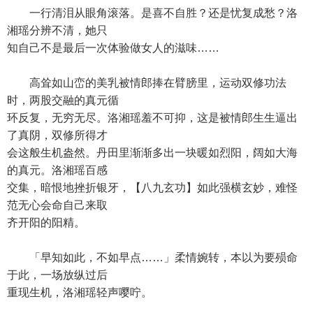
一行清泪从眼角滚落。是喜不自胜？还是忧复成愁？洛
湘瑶分辨不清，她只
知自己不是最后一次体验做女人的滋味……
高耸如山峦的美乳被情郎捧在臂膀里，运动双修功法
时，两股交融的真元循
环反复，无穷无尽。洛湘瑶羞不可抑，这是被情郎生生逼出
了真阴，双修所得才
会这般生机盎然。丹田里渐渐多出一块暖如烈阳，阔如大海
的真元。洛湘瑶百感
交集，暗恨地挫折银牙，【八九玄功】如此强横玄妙，难怪
范无心会命自己来取
齐开阳的阳精。
「早知如此，不如早点……」柔情婉转，本以为要殒命
于此，一场放纵过后
重现生机，洛湘瑶轻声嘤咛。