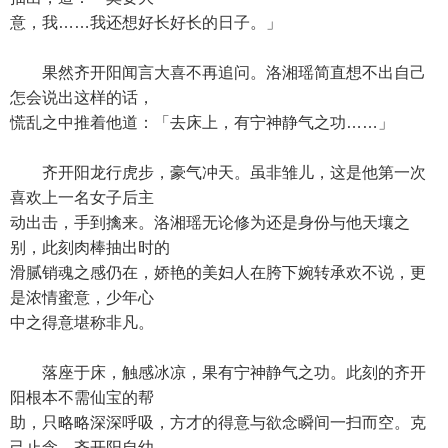
意，我……我还想好长好长的日子。」
果然齐开阳闻言大喜不再追问。洛湘瑶简直想不出自己
怎会说出这样的话，
慌乱之中推着他道：「去床上，有宁神静气之功……」
齐开阳龙行虎步，豪气冲天。虽非雏儿，这是他第一次
喜欢上一名女子后主
动出击，手到擒来。洛湘瑶无论修为还是身份与他天壤之
别，此刻肉棒抽出时的
滑腻销魂之感仍在，娇艳的美妇人在胯下婉转承欢不说，更
是浓情蜜意，少年心
中之得意堪称非凡。
落座于床，触感冰凉，果有宁神静气之功。此刻的齐开
阳根本不需仙宝的帮
助，只略略深深呼吸，方才的得意与欲念瞬间一扫而空。克
己止念，齐开阳自幼