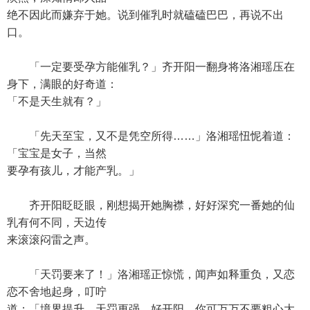
绝不因此而嫌弃于她。说到催乳时就磕磕巴巴，再说不出
口。
「一定要受孕方能催乳？」齐开阳一翻身将洛湘瑶压在
身下，满眼的好奇道：
「不是天生就有？」
「先天至宝，又不是凭空所得……」洛湘瑶忸怩着道：
「宝宝是女子，当然
要孕有孩儿，才能产乳。」
齐开阳眨眨眼，刚想揭开她胸襟，好好深究一番她的仙
乳有何不同，天边传
来滚滚闷雷之声。
「天罚要来了！」洛湘瑶正惊慌，闻声如释重负，又恋
恋不舍地起身，叮咛
道：「境界提升，天罚更强，好开阳，你可万万不要粗心大