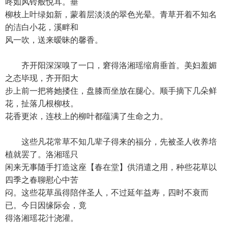
咚如风铃般悦耳。垂
柳枝上叶绿如新，蒙着层淡淡的翠色光晕。青草开着不知名
的洁白小花，溪畔和
风一吹，送来暧昧的馨香。
齐开阳深深嗅了一口，窘得洛湘瑶缩肩垂首。美妇羞媚
之态毕现，齐开阳大
步上前一把将她搂住，盘膝而坐放在腿心。顺手摘下几朵鲜
花，扯落几根柳枝。
花香更浓，连枝上的柳叶都蕴满了生命之力。
这些凡花常草不知几辈子得来的福分，先被圣人收养培
植就罢了。洛湘瑶只
闲来无事随手打造这座【春在堂】供消遣之用，种些花草以
四季之春聊慰心中苦
闷。这些花草虽得陪伴圣人，不过延年益寿，四时不衰而
已。今日因缘际会，竟
得洛湘瑶花汁浇灌。