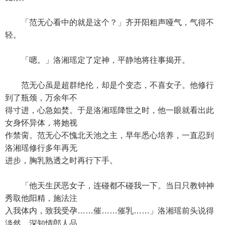
「范无心看中的就是这个？」齐开阳粗声哑气，气得不
轻。
「嗯。」洛湘瑶定了定神，平静地将往事揭开。
范无心虽是超群绝伦，却是个变态，不喜女子。他修行
到了瓶颈，万余年不
得寸进，心急如焚。于是洛湘瑶降世之时，他一眼就看出此
女身怀异体，将她视
作禁脔。范无心不愧北天池之主，早年悉心培养，一直忍到
洛湘瑶修行多年再无
进步，胸乳熟透之时再行下手。
「他天生厌恶女子，连碰都不碰我一下。当日只教钟神
秀取他阳精，施法注
入我体内，致我受孕……催……催乳……」洛湘瑶前头说得
淡然，深知情郎人品