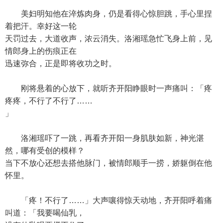
美妇明知他在淬炼肉身，仍是看得心惊胆跳，手心里捏
着把汗。幸好这一轮
天罚过去，大道收声，浓云消失。洛湘瑶急忙飞身上前，见
情郎身上的伤痕正在
迅速弥合，正是即将收功之时。
刚将悬着的心放下，就听齐开阳睁眼时一声痛叫：「疼
疼疼，不行了不行了……
」
洛湘瑶吓了一跳，再看齐开阳一身肌肤如新，神光湛
然，哪有受创的模样？
当下不放心还想去搭他脉门，被情郎顺手一捞，娇躯倒在他
怀里。
「疼！不行了……」大声嚷得惊天动地，齐开阳呼着痛
叫道：「我要喝仙乳，