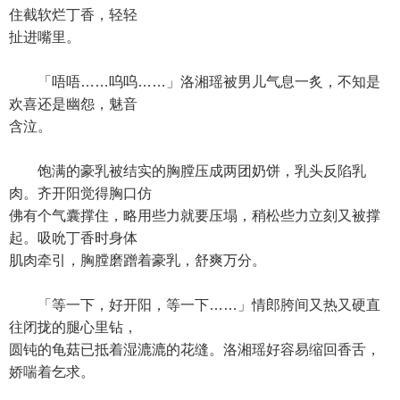
住截软烂丁香，轻轻
扯进嘴里。
「唔唔……呜呜……」洛湘瑶被男儿气息一炙，不知是
欢喜还是幽怨，魅音
含泣。
饱满的豪乳被结实的胸膛压成两团奶饼，乳头反陷乳
肉。齐开阳觉得胸口仿
佛有个气囊撑住，略用些力就要压塌，稍松些力立刻又被撑
起。吸吮丁香时身体
肌肉牵引，胸膛磨蹭着豪乳，舒爽万分。
「等一下，好开阳，等一下……」情郎胯间又热又硬直
往闭拢的腿心里钻，
圆钝的龟菇已抵着湿漉漉的花缝。洛湘瑶好容易缩回香舌，
娇喘着乞求。