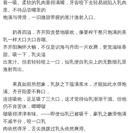
着一吸。柔软的乳肉塞得满嘴，牙齿咬下去轻易就陷入乳肉
里。不待品尝嘴里的
饱满与弹滑，一汩微甜带腥的浆汁激射入口。
奶香四溢，齐开阳贪婪地吸吮，像要榨干整只饱满的美
乳一样大口大口吞咽。
齐开阳胸怀大畅，不仅是识海与丹田一片欢腾，更觉滋味香
甜。吸一下，乳尖溢
出浆汁。但若轻轻咬上一口，仙乳便自乳尖上的无数细孔里
激射而出。
果真如前所想象，乳肤之下蕴满浆水，才能如此水弹饱
满。齐开阳爱不释口，
连连吸吮，足足吸了三大口，这才觉得仙乳渐渐干涸。但他
仍不肯罢休，唧唧啵
啵吸得津津有味。——即使仙乳已被吸干，豪乳之嫩滑饱满
不减半分，咬一口乳
肉依然弹牙，舌尖挑拨过乳头依然爽滑。