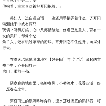
宝宝就坐他身上，要
他抱着，宝宝喜欢被好开阳抱着。」
美妇人一边自说自话，一边还用手拨弄着什么。齐开阳
猜测她手中或有两只
玩偶？听得好笑，心中又疼惜酸楚。修道已是圣人，育有一
女的美妇，却像个总
角丫头，还在玩过家家的游戏。齐开阳忍不住起身，向屋外
行去。
在洛湘瑶慌慌张张地将【好开阳】与【宝宝】藏起的衣
袂声中，齐开阳打开
房门，眼前一亮。
阴森森的地府里，杨柳春风，小桥流水，花香四溢，好
一座春在之堂。
穿桥而过的溪流哗哗奔腾，流水荡过溪底的鹅卵石，叮