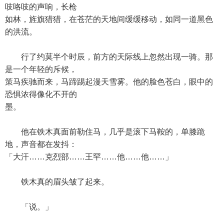
吱咯吱的声响，长枪
如林，旌旗猎猎，在苍茫的天地间缓缓移动，如同一道黑色
的洪流。
行了约莫半个时辰，前方的天际线上忽然出现一骑。那
是一个年轻的斥候，
策马疾驰而来，马蹄踢起漫天雪雾。他的脸色苍白，眼中的
恐惧浓得像化不开的
墨。
他在铁木真面前勒住马，几乎是滚下马鞍的，单膝跪
地，声音都在发抖：
「大汗……克烈部……王罕……他……他……」
铁木真的眉头皱了起来。
「说。」