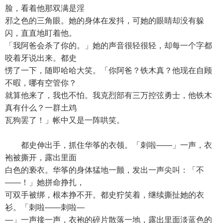
脸，看着他那双满是淫
邪之色的三角眼。她的身体在发抖，可她的眼睛却没有躲
闪，直直地盯着他。
「我阿爸会杀了你的。」她的声音很轻很轻，却每一个字都
咬着牙说出来。都史
愣了一下，随即哈哈大笑。「你阿爸？铁木真？他现在自顾
不暇，哪有空管你？
就算他来了，我也不怕。我克烈部有三万控弦勇士，他铁木
真有什么？一群土鸡
瓦狗罢了！」帐中又是一阵哄笑。
都史伸出手，抓住华筝的衣领。「刺啦——」一声，衣
袍被撕开，露出里面
白色的亵衣。华筝的身体猛地一颤，发出一声尖叫：「不
——！」她拼命挣扎，
可双手被绑，根本挣不开。都史狞笑着，继续撕扯她的衣
衫。「刺啦——刺啦—
—」一声接一声，衣袍的碎片散落一地，露出里面淡蓝色的