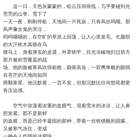
这一日，天色灰蒙蒙的，铅云压得很低，几乎要碰到光
秃秃的山脊。雪下了
一天一夜，刚刚停歇，天地间一片死寂，只有风在呜咽。那
风声像女鬼的哭泣，
呜呜咽咽的，在空旷的草原上回荡，让人心里发毛。乞颜部
的大汗铁木真骑在乌
骓马上，身着厚实的皮裘，外罩铁甲，目光冷峻地扫过前方
那片被积雪覆盖的战
场。他的脸被寒风吹得粗糙，颧骨高耸，一双鹰隼般的眼睛
在苍茫的天地间如同
两颗寒星。他沉默着，一言不发，但那沉默比任何怒吼都更
有压迫感。
空气中弥漫着浓重的血腥气，混着雪水的冰凉，让人鼻
腔发紧。那不是新鲜
的血腥，而是已经半凝固的那种，带着一丝铁锈般的甜腻，
又被寒气冻住，变成
一种令人作呕的冰腥味。