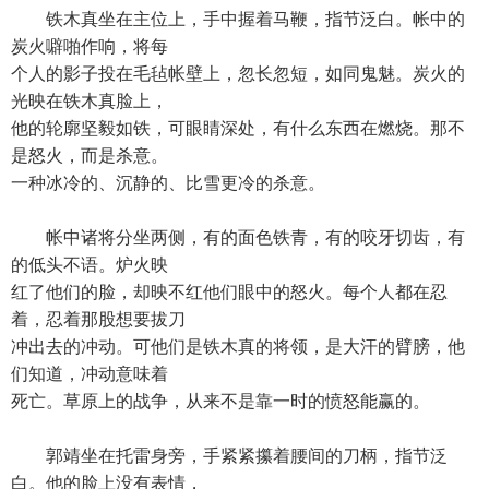
铁木真坐在主位上，手中握着马鞭，指节泛白。帐中的
炭火噼啪作响，将每
个人的影子投在毛毡帐壁上，忽长忽短，如同鬼魅。炭火的
光映在铁木真脸上，
他的轮廓坚毅如铁，可眼睛深处，有什么东西在燃烧。那不
是怒火，而是杀意。
一种冰冷的、沉静的、比雪更冷的杀意。
帐中诸将分坐两侧，有的面色铁青，有的咬牙切齿，有
的低头不语。炉火映
红了他们的脸，却映不红他们眼中的怒火。每个人都在忍
着，忍着那股想要拔刀
冲出去的冲动。可他们是铁木真的将领，是大汗的臂膀，他
们知道，冲动意味着
死亡。草原上的战争，从来不是靠一时的愤怒能赢的。
郭靖坐在托雷身旁，手紧紧攥着腰间的刀柄，指节泛
白。他的脸上没有表情，