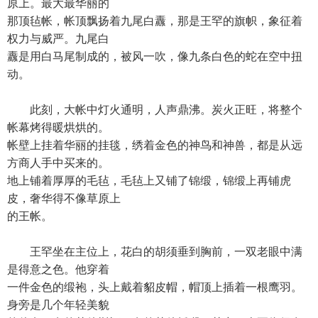
原上。最大最华丽的
那顶毡帐，帐顶飘扬着九尾白纛，那是王罕的旗帜，象征着
权力与威严。九尾白
纛是用白马尾制成的，被风一吹，像九条白色的蛇在空中扭
动。
此刻，大帐中灯火通明，人声鼎沸。炭火正旺，将整个
帐幕烤得暖烘烘的。
帐壁上挂着华丽的挂毯，绣着金色的神鸟和神兽，都是从远
方商人手中买来的。
地上铺着厚厚的毛毡，毛毡上又铺了锦缎，锦缎上再铺虎
皮，奢华得不像草原上
的王帐。
王罕坐在主位上，花白的胡须垂到胸前，一双老眼中满
是得意之色。他穿着
一件金色的缎袍，头上戴着貂皮帽，帽顶上插着一根鹰羽。
身旁是几个年轻美貌