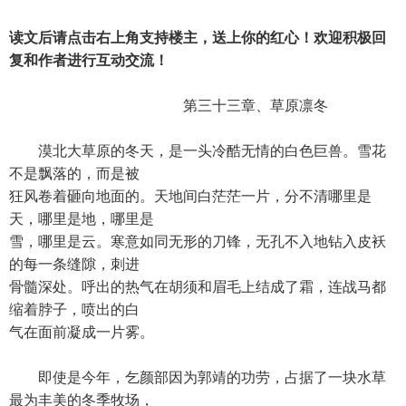
读文后请点击右上角支持楼主，送上你的红心！欢迎积极回
复和作者进行互动交流！
第三十三章、草原凛冬
漠北大草原的冬天，是一头冷酷无情的白色巨兽。雪花
不是飘落的，而是被
狂风卷着砸向地面的。天地间白茫茫一片，分不清哪里是
天，哪里是地，哪里是
雪，哪里是云。寒意如同无形的刀锋，无孔不入地钻入皮袄
的每一条缝隙，刺进
骨髓深处。呼出的热气在胡须和眉毛上结成了霜，连战马都
缩着脖子，喷出的白
气在面前凝成一片雾。
即使是今年，乞颜部因为郭靖的功劳，占据了一块水草
最为丰美的冬季牧场，