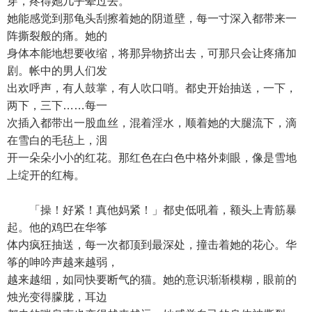
穿，疼得她几乎晕过去。
她能感觉到那龟头刮擦着她的阴道壁，每一寸深入都带来一
阵撕裂般的痛。她的
身体本能地想要收缩，将那异物挤出去，可那只会让疼痛加
剧。帐中的男人们发
出欢呼声，有人鼓掌，有人吹口哨。都史开始抽送，一下，
两下，三下……每一
次插入都带出一股血丝，混着淫水，顺着她的大腿流下，滴
在雪白的毛毡上，洇
开一朵朵小小的红花。那红色在白色中格外刺眼，像是雪地
上绽开的红梅。
「操！好紧！真他妈紧！」都史低吼着，额头上青筋暴
起。他的鸡巴在华筝
体内疯狂抽送，每一次都顶到最深处，撞击着她的花心。华
筝的呻吟声越来越弱，
越来越细，如同快要断气的猫。她的意识渐渐模糊，眼前的
烛光变得朦胧，耳边