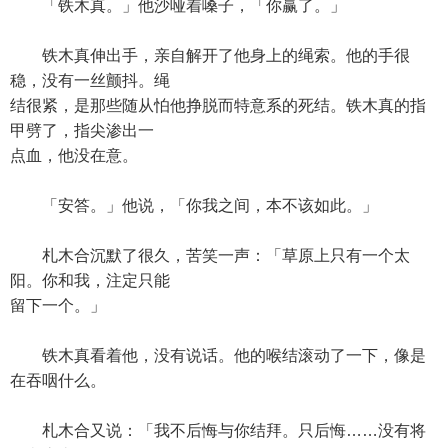
「铁木真。」他沙哑着嗓子，「你赢了。」
铁木真伸出手，亲自解开了他身上的绳索。他的手很
稳，没有一丝颤抖。绳
结很紧，是那些随从怕他挣脱而特意系的死结。铁木真的指
甲劈了，指尖渗出一
点血，他没在意。
「安答。」他说，「你我之间，本不该如此。」
札木合沉默了很久，苦笑一声：「草原上只有一个太
阳。你和我，注定只能
留下一个。」
铁木真看着他，没有说话。他的喉结滚动了一下，像是
在吞咽什么。
札木合又说：「我不后悔与你结拜。只后悔……没有将