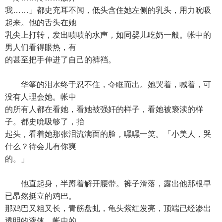
我……」都史充耳不闻，低头含住她左侧的乳头，用力吮吸
起来。他的舌头在她
乳尖上打转，发出啧啧的水声，如同婴儿吃奶一般。帐中的
男人们看得眼热，有
的甚至把手伸进了自己的裤裆。
华筝的泪水终于忍不住，夺眶而出。她哭着，喊着，可
没有人理会她。帐中
的所有人都在看她，看她被强奸的样子，看她被亵渎的样
子。都史吮吸够了，抬
起头，看着她那张泪流满面的脸，嘿嘿一笑。「小美人，哭
什么？待会儿有你爽
的。」
他直起身，半蹲着解开腰带。裤子滑落，露出他那根早
已昂然挺立的鸡巴。
那鸡巴又粗又长，青筋盘虬，龟头紫红发亮，顶端已经渗出
透明的液体。帐中的