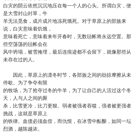
白灾的阴云依然沉沉地压在每一个人的心头。所谓白灾，便
是大雪封山封草，牛
羊无法觅食，成片成片地冻死饿死。对于草原上的部族来
说，白灾意味着饥饿，
意味着死亡，意味着来年开春时，无数毡帐将永远空置。那
些空荡荡的毡帐会在
风中坍塌，被雪掩埋，最后连痕迹都不会留下，就像那些从
未存在过的人。
因此，草原上的凛冬时节，各部族之间的劫掠摩擦从未
停歇。为了争夺有限
的牧场，为了抢夺过冬的牛羊，为了让自己的人活过这个冬
天，人与人之间的厮
杀，比雪更冷，比刀更狠。弱者被强者吞噬，强者被更强者
挑战，这就是草原上
的铁律。血债必须血偿，而仇恨，在冰雪中酝酿，如同一坛
烈酒，越陈越浓。