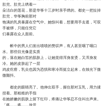
肚兜。肚兜上绣着一
朵洁白的莲花，那是华筝十三岁时亲手绣的。都史一把扯掉
肚兜，华筝胸前那对
饱满的乳房暴露在空气中。她惊叫着，想要用手去遮，可双
手被绑，只能任凭它
们暴露在众人面前。
帐中的男人们发出啧啧的赞叹声，有人甚至咽了咽口
水。那些目光像是实质
的，落在她白皙的肌肤上，让她觉得浑身发烫，又浑身发
冷。她的皮肤起了一层
鸡皮疙瘩，乳尖也因为恐惧和寒冷而挺立起来，在烛光下微
微颤抖。
都史的眼睛亮了。他伸出双手，握住那对玉乳，用力揉
捏着。那粗糙的手指
在她娇嫩的肌肤上留下红印，疼痛让华筝忍不住叫出声来。
「疼……疼……放开