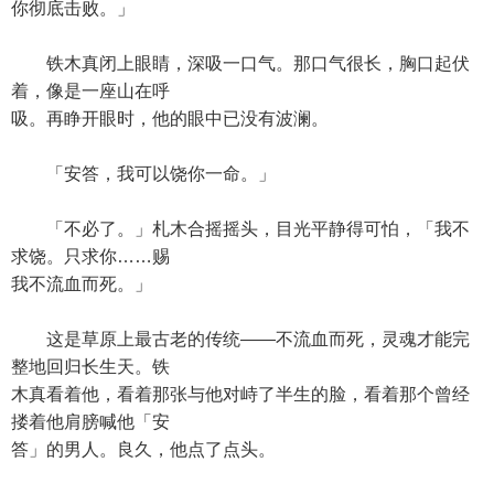
你彻底击败。」
铁木真闭上眼睛，深吸一口气。那口气很长，胸口起伏
着，像是一座山在呼
吸。再睁开眼时，他的眼中已没有波澜。
「安答，我可以饶你一命。」
「不必了。」札木合摇摇头，目光平静得可怕，「我不
求饶。只求你……赐
我不流血而死。」
这是草原上最古老的传统——不流血而死，灵魂才能完
整地回归长生天。铁
木真看着他，看着那张与他对峙了半生的脸，看着那个曾经
搂着他肩膀喊他「安
答」的男人。良久，他点了点头。