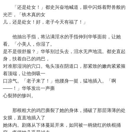
「还是处女！」都史兴奋地喊道，眼中闪烁着野兽般的
光芒，「铁木真的女
儿，还是处女！好，老子今天有福了！」
他抽出手指，将沾满淫水的手指伸到华筝面前，让她
看。「小美人，你湿了。
是不是很舒服？」华筝别过头去，泪水无声地流。都史直起
身，扶着自己的鸡巴，
对准那湿润的穴口。龟头顶在阴道口，那紧致的嫩肉紧紧箍
着顶端，让他倒吸一
口凉气。「老子来了！」他腰身一挺，猛地插入。「啊
——！」华筝发出一声撕
心裂肺的惨叫。
那根粗大的鸡巴撕裂了她的身体，捅破了那层薄薄的处
女膜，直直地插入了
她体内。剧痛从下体蔓延开来，如同被一柄烧红的铁棍捅