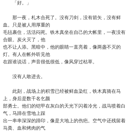
「好。」
那一夜，札木合死了。没有刀剑，没有箭矢，没有鲜
血。只是被人用厚重的
毛毡裹住，活活闷死。铁木真坐在自己的大帐里，一夜没有
合眼。炭火灭了，他
也不让人添。黑暗中，他的眼睛一直亮着，像两盏不灭的
灯。有人在帐外听见他
在跟谁说话，声音很低很低，像风穿过枯草。
没有人敢进去。
此刻，战场上的积雪已经被鲜血染红，铁木真骑在马
上，身后是数千名乞颜
部勇士。他们的铠甲在灰白的天光下闪着冷光，战马喷着白
气，马蹄在雪地上踩
出一串串深深的蹄印，像是大地上的伤疤。空气中还残留着
马粪、血和烤肉的气