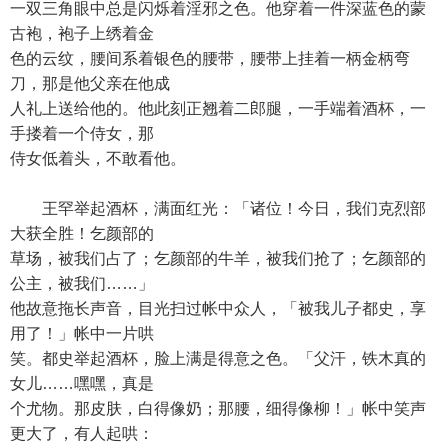
一双三角眼中总是闪烁着淫邪之色。他穿着一件深蓝色的蒙
古袍，袍子上绣着金
色的云纹，腰间系着银色的腰带，腰带上挂着一柄金柄弯
刀，那是他父亲在他成
人礼上送给他的。他此刻正翘着二郎腿，一手端着酒杯，一
手搂着一个侍女，那
侍女低着头，不敢看他。
王罕举起酒杯，满面红光：「诸位！今日，我们克烈部
大获全胜！乞颜部的
草场，被我们占了；乞颜部的牛羊，被我们抢了；乞颜部的
公主，被我们……」
他故意拖长声音，目光扫过帐中众人，「被我儿子都史，享
用了！」帐中一片哄
笑。都史举起酒杯，脸上满是得意之色。「父汗，铁木真的
女儿……嘿嘿，真是
个尤物。那皮肤，白得像奶；那腰，细得像柳！」帐中笑声
更大了，有人起哄：