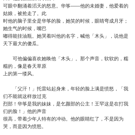
可眼中翻涌着滔天的怒意。华筝——他的未婚妻，他爱着的
姑娘，被抢走了。此
时他的脑子里全是华筝的脸，她笑的时候，眼睛弯成月牙；
她生气的时候，嘴巴
嘟得能挂油瓶。她哭着叫他的名字，喊他「木头」，说他是
天下最大的傻瓜。
可他偏偏喜欢她唤他「木头」。那个声音，软软的，糯
糯的，像是春天草原
上的第一缕风。
「父汗！」托雷站起身来，年轻的脸上满是愤怒，「我
们不能就这样放过克
烈部！华筝是我的妹妹，是乞颜部的公主！王罕这是在打我
们的脸！」他的声音
很高，带着少年人特有的冲动。他的眼睛红了，不是因为
哭，而是因为愤怒。