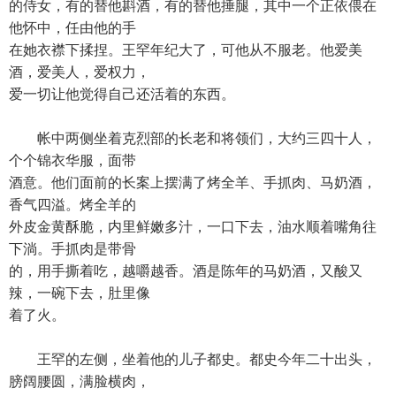
的侍女，有的替他斟酒，有的替他捶腿，其中一个正依偎在
他怀中，任由他的手
在她衣襟下揉捏。王罕年纪大了，可他从不服老。他爱美
酒，爱美人，爱权力，
爱一切让他觉得自己还活着的东西。
帐中两侧坐着克烈部的长老和将领们，大约三四十人，
个个锦衣华服，面带
酒意。他们面前的长案上摆满了烤全羊、手抓肉、马奶酒，
香气四溢。烤全羊的
外皮金黄酥脆，内里鲜嫩多汁，一口下去，油水顺着嘴角往
下淌。手抓肉是带骨
的，用手撕着吃，越嚼越香。酒是陈年的马奶酒，又酸又
辣，一碗下去，肚里像
着了火。
王罕的左侧，坐着他的儿子都史。都史今年二十出头，
膀阔腰圆，满脸横肉，