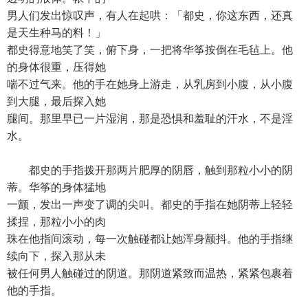
男人们发出惊叹声，有人在起哄：「都史，你这东西，还真
是天生种马的料！」
都史得意地笑了笑，俯下身，一把将华筝按倒在毛毡上。他
的身体很重，压得她
喘不过气来。他的手在她身上游走，从乳房到小腹，从小腹
到大腿，最后探入她
腿间。那里早已一片湿润，那是恐惧和羞耻的汗水，不是淫
水。
都史的手指拨开那两片肥厚的阴唇，触到那粒小小的阴
蒂。华筝的身体猛地
一颤，发出一声变了调的尖叫。都史的手指在她阴蒂上轻轻
揉捏，那粒小小的肉
珠在他指间滚动，每一次触碰都让她浑身颤抖。他的手指继
续向下，探入那从未
被任何男人触碰过的阴道。那阴道紧致而温热，紧紧包裹着
他的手指。