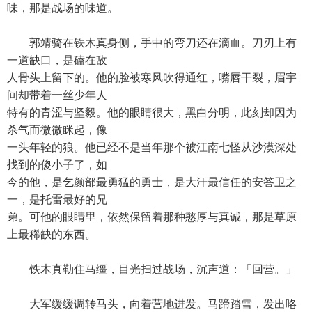
味，那是战场的味道。
郭靖骑在铁木真身侧，手中的弯刀还在滴血。刀刃上有
一道缺口，是磕在敌
人骨头上留下的。他的脸被寒风吹得通红，嘴唇干裂，眉宇
间却带着一丝少年人
特有的青涩与坚毅。他的眼睛很大，黑白分明，此刻却因为
杀气而微微眯起，像
一头年轻的狼。他已经不是当年那个被江南七怪从沙漠深处
找到的傻小子了，如
今的他，是乞颜部最勇猛的勇士，是大汗最信任的安答卫之
一，是托雷最好的兄
弟。可他的眼睛里，依然保留着那种憨厚与真诚，那是草原
上最稀缺的东西。
铁木真勒住马缰，目光扫过战场，沉声道：「回营。」
大军缓缓调转马头，向着营地进发。马蹄踏雪，发出咯