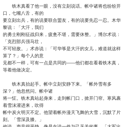
铁木真看了他一眼，没有立刻说话。帐中诸将也纷纷开
口，七嘴八舌，有的
要立刻出兵，有的说要联合盟友，有的说要先忍一忍。木华
黎说：「大汗，我们
的勇士刚刚征战归来，疲惫不堪，需要休整。」博尔术说：
「克烈部兵强马壮，
不可轻敌。」术赤说：「可华筝是大汗的女儿，难道就这样
算了？」每个人的意
见都不一样，可有一点是共同的——他们都在看着铁木真，
等着他做决定。
铁木真抬起手。帐中立刻安静下来。「帐外雪有多
深？」他忽然问。帐中诸
将一怔。铁木真站起身来，走到帐门口，掀开门帘。寒风裹
着雪沫灌进来，吹得
帐中炭火明灭不定。他望着帐外漫天飞舞的大雪，沉默了片
刻。「雪深及膝。」
他说，声音很平静，像是在说一件与己无关的事，「大军出