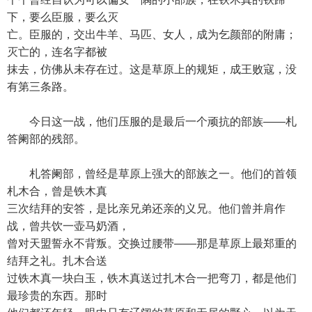
下，要么臣服，要么灭
亡。臣服的，交出牛羊、马匹、女人，成为乞颜部的附庸；
灭亡的，连名字都被
抹去，仿佛从未存在过。这是草原上的规矩，成王败寇，没
有第三条路。
今日这一战，他们压服的是最后一个顽抗的部族——札
答阑部的残部。
札答阑部，曾经是草原上强大的部族之一。他们的首领
札木合，曾是铁木真
三次结拜的安答，是比亲兄弟还亲的义兄。他们曾并肩作
战，曾共饮一壶马奶酒，
曾对天盟誓永不背叛。交换过腰带——那是草原上最郑重的
结拜之礼。扎木合送
过铁木真一块白玉，铁木真送过扎木合一把弯刀，都是他们
最珍贵的东西。那时