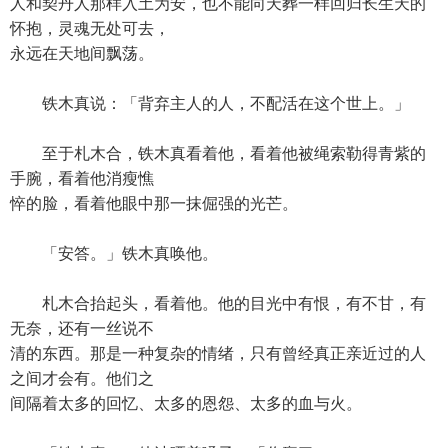
人和契丹人那样入土为安，也不能向天葬一样回归长生天的
怀抱，灵魂无处可去，
永远在天地间飘荡。
铁木真说：「背弃主人的人，不配活在这个世上。」
至于札木合，铁木真看着他，看着他被绳索勒得青紫的
手腕，看着他消瘦憔
悴的脸，看着他眼中那一抹倔强的光芒。
「安答。」铁木真唤他。
札木合抬起头，看着他。他的目光中有恨，有不甘，有
无奈，还有一丝说不
清的东西。那是一种复杂的情绪，只有曾经真正亲近过的人
之间才会有。他们之
间隔着太多的回忆、太多的恩怨、太多的血与火。