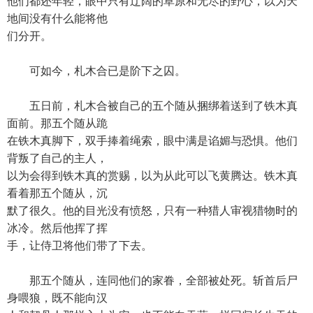
他们都还年轻，眼中只有辽阔的草原和无尽的野心，以为天
地间没有什么能将他
们分开。
可如今，札木合已是阶下之囚。
五日前，札木合被自己的五个随从捆绑着送到了铁木真
面前。那五个随从跪
在铁木真脚下，双手捧着绳索，眼中满是谄媚与恐惧。他们
背叛了自己的主人，
以为会得到铁木真的赏赐，以为从此可以飞黄腾达。铁木真
看着那五个随从，沉
默了很久。他的目光没有愤怒，只有一种猎人审视猎物时的
冰冷。然后他挥了挥
手，让侍卫将他们带了下去。
那五个随从，连同他们的家眷，全部被处死。斩首后尸
身喂狼，既不能向汉