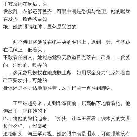
手被反绑在身后，头
发散乱，衣衫还算整齐，可眼中满是恐惧与绝望。她的嘴唇
在发抖，脸色苍白如
纸。她的眼睛红肿，显然是哭过的。
两个侍卫将她放在帐中央的毛毡上，退到一旁。华筝跪
在毛毡上，低着头，
不敢看任何人。她能感觉到无数道目光落在自己身上，贪婪
的、淫邪的、嘲弄的
……像无数只蚂蚁在她皮肤上爬。她用尽全身力气克制着自
己不要发抖，可她的
身体还是不听话地颤抖着，从手指尖一直抖到脚尖。
王罕站起身来，走到华筝面前，居高临下地看着她。他
伸出手，捏住她的下
巴，将她的脸抬起来。「抬头，让本王看看，铁木真的女儿
长什么样。」华筝被
迫抬起头，与王罕对视。她的眼中满是泪水，可倔强地没有