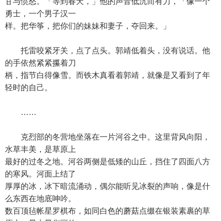
甘与愤怒。「等到春天，」他的声音低沉而有力，「像一个
勇士，一个男子汉一
样。把华筝，把你们的妹妹和妻子，夺回来。」
托雷咬紧牙关，点了点头。郭靖低着头，没有说话。他
的手依然紧紧攥着刀
柄，指节白得像雪。而铁木真看着郭靖，就像是又看到了年
轻时的自己。
……
克烈部的冬营地坐落在一片河谷之中。这里背风向阳，
水草丰美，是草原上
最好的过冬之地。河谷两侧是低矮的山丘，挡住了四面八方
的寒风。河面上结了
厚厚的冰，冰下暗流涌动，偶尔能听见冰裂的声响，像是什
么东西在地底呻吟。
数百顶毡帐星罗棋布，如同白色的蘑菇点缀在银装素裹的草