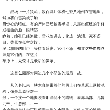
战场上一片狼藉，数百具尸体横七竖八地倒在雪地里，
鲜血将白雪染成了触
目惊心的暗红。有的尸体已经被雪半埋，只露出僵硬的手臂
或扭曲的脸，眼睛还
睁着，瞳孔已经涣散，雪花落进去，化成一滴泪。死不瞑
目。秃鹫在低空盘旋，
发出粗哑的叫声，等待着盛宴。它们不急，知道这些血肉终
归是它们的。在这片
草原上，秃鹫才是最后的赢家。
这是乞颜部对周边几个小部族的最后一战。
从入冬以来，铁木真便带着他的勇士们在草原上纵横驰
骋，像是草原狼群一
般，一个接一个地撕咬着那些弱小的猎物。泰赤乌部、兀鲁
兀部、忙忽部……一
个个曾经自认为可以偏安一隅的小部族，在铁木真的铁蹄