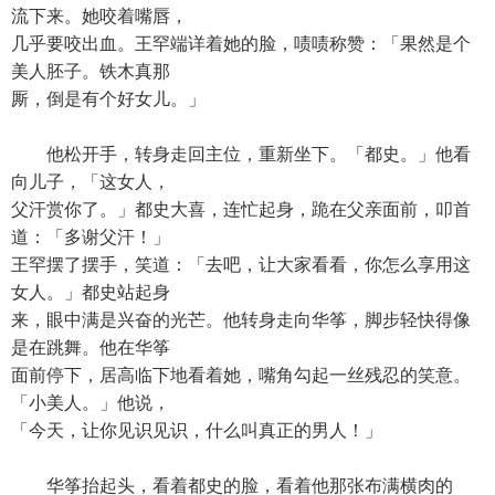
流下来。她咬着嘴唇，
几乎要咬出血。王罕端详着她的脸，啧啧称赞：「果然是个
美人胚子。铁木真那
厮，倒是有个好女儿。」
他松开手，转身走回主位，重新坐下。「都史。」他看
向儿子，「这女人，
父汗赏你了。」都史大喜，连忙起身，跪在父亲面前，叩首
道：「多谢父汗！」
王罕摆了摆手，笑道：「去吧，让大家看看，你怎么享用这
女人。」都史站起身
来，眼中满是兴奋的光芒。他转身走向华筝，脚步轻快得像
是在跳舞。他在华筝
面前停下，居高临下地看着她，嘴角勾起一丝残忍的笑意。
「小美人。」他说，
「今天，让你见识见识，什么叫真正的男人！」
华筝抬起头，看着都史的脸，看着他那张布满横肉的