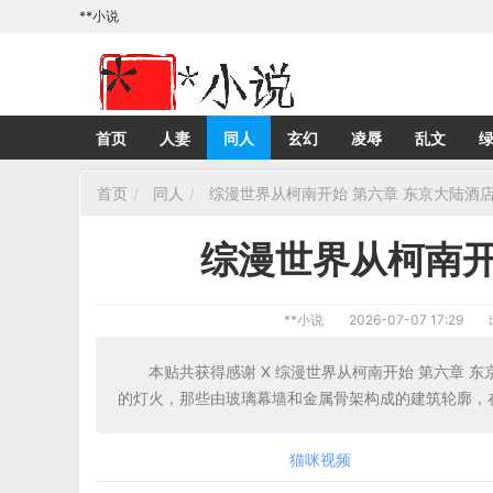
**小说
首页
人妻
同人
玄幻
凌辱
乱文
首页
同人
综漫世界从柯南开始 第六章 东京大陆酒
综漫世界从柯南开
**小说
2026-07-07 17:29
本贴共获得感谢 X 综漫世界从柯南开始 第六章 
的灯火，那些由玻璃幕墙和金属骨架构成的建筑轮廓，
猫咪视频