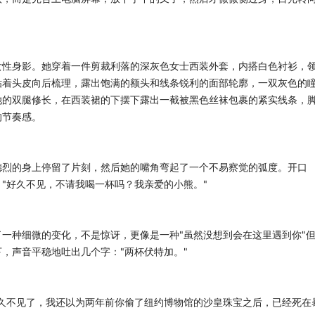
女性身影。她穿着一件剪裁利落的深灰色女士西装外套，内搭白色衬衫，
贴着头皮向后梳理，露出饱满的额头和线条锐利的面部轮廓，一双灰色的
她的双腿修长，在西装裙的下摆下露出一截被黑色丝袜包裹的紧实线条，
的节奏感。
德烈的身上停留了片刻，然后她的嘴角弯起了一个不易察觉的弧度。开口
"好久不见，不请我喝一杯吗？我亲爱的小熊。"
一种细微的变化，不是惊讶，更像是一种"虽然没想到会在这里遇到你"
，声音平稳地吐出几个字："两杯伏特加。"
久不见了，我还以为两年前你偷了纽约博物馆的沙皇珠宝之后，已经死在