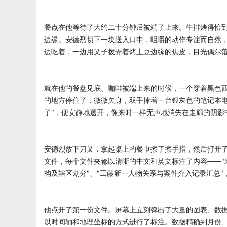
餐点在他等待了大约二十分钟后被端了上来。牛排烤得恰
边缘。安德烈切下一块送入口中，咀嚼的动作专注而自然
边吃着，一边用叉子拨弄着烤土豆边缘的焦皮，目光偶尔
就在他的餐盘见底、咖啡被端上来的时候，一个穿着黑色
的地方停住了，微微欠身，双手捧着一台银灰色的笔记本电
了"，便安静地退开，像来时一样无声地消失在走廊的阴影
安德烈放下刀叉，拿起桌上的餐巾擦了擦手指，然后打开
文件，每个文件夹都以清晰的中文和英文标注了内容——"
构及辖区划分"、"工藤新一人物关系与案件介入记录汇总
他点开了第一份文件。屏幕上立刻弹出了大量的图表、数
以时间轴和地理坐标的方式进行了标注。数据精确到月份