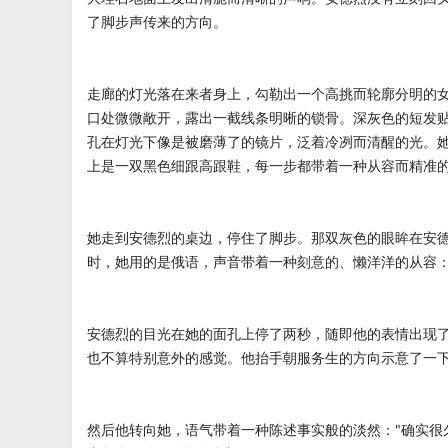
了脚步声传来的方向。
走廊的灯光落在来者身上，勾勒出一个高挑而轮廓分明的
口处微微敞开，露出一截线条明晰的锁骨。深灰色的短发
孔在灯光下像是被磨薄了的镜片，泛着冷冽而清醒的光。
上是一双黑色细跟高跟鞋，每一步都带着一种从容而精准
她走到安德烈的桌边，停住了脚步。那双灰色的眼眸在安
时，她用的是俄语，声音带着一种刻意的、懒洋洋的从容：
安德烈的目光在她的面孔上停了两秒，随即他的表情出现了
也不算特别意外的感觉。他抬手朝服务生的方向示意了一下
然后他转向她，语气带着一种陈述事实般的淡然："确实很