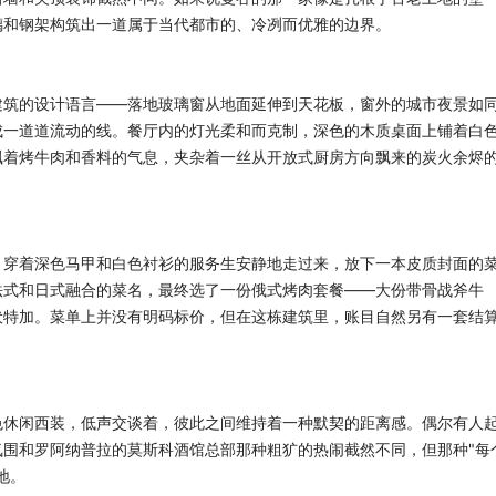
璃和钢架构筑出一道属于当代都市的、冷冽而优雅的边界。
建筑的设计语言——落地玻璃窗从地面延伸到天花板，窗外的城市夜景如
成一道道流动的线。餐厅内的灯光柔和而克制，深色的木质桌面上铺着白
飘着烤牛肉和香料的气息，夹杂着一丝从开放式厨房方向飘来的炭火余烬
。穿着深色马甲和白色衬衫的服务生安静地走过来，放下一本皮质封面的
法式和日式融合的菜名，最终选了一份俄式烤肉套餐——大份带骨战斧牛
伏特加。菜单上并没有明码标价，但在这栋建筑里，账目自然另有一套结
色休闲西装，低声交谈着，彼此之间维持着一种默契的距离感。偶尔有人
围和罗阿纳普拉的莫斯科酒馆总部那种粗犷的热闹截然不同，但那种"每
地。