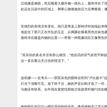
过他膝盖侧面，然后顺着大腿外侧一路向上，最终停在了
处还在沉寂中的区域上，脚掌心微微施加压力后摩擦着，
安德烈的表情没有变化。他只是将桌上那杯伏特加端起来
地捉住了那只正在作乱的玉足，从脚踝处顺着黑色丝袜包
最终停在膝盖内侧的位置——带着一种既像回应又像警告
"其实你的真名并没有那么难找，"他说话的语气依然平静
边一直在重点关注你的情况下。"
波莉娜——史考兵——那双灰色的眼眸在听到"卢比扬卡"
灯光下清晰可见。放下杯子后，她的声音比刚才低了一些，
乌都还有联系。去年我在索契找那枚沙皇勋章时被FSB追
她的瞳孔中闪过一瞬近乎锐利的光芒，像是被触及了某个