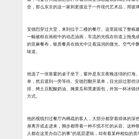
垒，那么东京的这一家则更接近于一件现代艺术品，用玻
安德烈穿过大堂，来到位于二楼的餐厅。这里延续了整栋
一幅被框在画框中的动态油画，车流的光线在街道上拖曳
的亚麻餐布，银质餐具在烛光中泛着温润的微光。空气中
味道。
他选了一张靠窗的桌子坐下，窗外是东京夜晚连绵的灯海
单，然后退到一旁等待。安德烈翻开菜单，目光掠过那些
排、烤土豆配酸奶油、腌黄瓜和黑麦面包，外加一杯冰镇
方式。
他的视线扫过餐厅内稀疏的客人，大部分都穿着得体的深
身离开或走进来，脚步都带着一种不慌不忙的从容。这种氛
人都在这里办自己的事"的底层逻辑，却有着某种相似的质