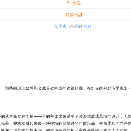
5H小说
娇妻很甜
烟雨夜（校园H 1v1）
火，那些由玻璃幕墙和金属骨架构成的建筑轮廓，在灯光的勾勒下呈现出
逊的从容矗立在街角——它的主体建筑采用了波浪式玻璃幕墙的设计，无
色光晕，整栋楼看起来像一块被精心切割过的巨型水晶，棱角柔和而光芒
石墙和尖顶装饰截然不同。如果说曼谷的那一家像是扎根于古老土地的堡