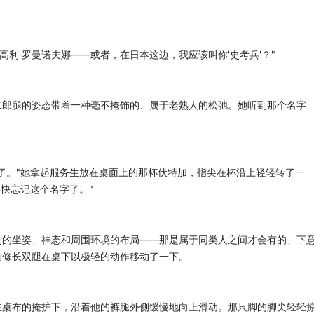
高利·罗曼诺夫娜——或者，在日本这边，我应该叫你'史考兵'？"
二郎腿的姿态带着一种毫不掩饰的、属于老熟人的松弛。她听到那个名字
了。"她拿起服务生放在桌面上的那杯伏特加，指尖在杯沿上轻轻转了一
要快忘记这个名字了。"
刻的坐姿、神态和周围环境的布局——那是属于同类人之间才会有的、下
的修长双腿在桌下以极轻的动作移动了一下。
在桌布的掩护下，沿着他的裤腿外侧缓慢地向上滑动。那只脚的脚尖轻轻