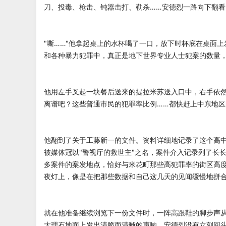
刀、投毒、枪击、钝器击打、勒杀……安德烈一路向下翻
"嘶……"他拿起桌上的水杯喝了一口，放下时杯底在桌面
和各种暴力犯罪中，真正是地下世界专业人士犯案的数量，
他用左手叉起一块餐后送来的提拉米苏送入口中，右手依然
离谱吧？这些普通市民的犯罪率比例……都快赶上中东地区
他翻到了关于工藤新一的文件。资料详细地记录了这个高
被媒体冠以"警视厅的救世主"之名，案件介入记录列了长
多案件的案发地点，恰好与米花町那些高犯罪率的街区高
夜灯上，像是在把那些数据和自己这几天的见闻缓慢地拼
就在他准备继续浏览下一份文件时，一阵高跟鞋的脚步声
大理石地面上发出清脆而清晰的声响。安德烈没有立刻回