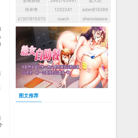
金银妖瞳
2862763991
逛大臣
何米奇
1232341
aden819289
z1301615070
ruach
shenxieesxe
同
色
的
菜
算
图文推荐
起
个