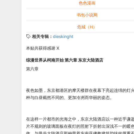
色色漫画
书包小说网
危城（H）
相关专辑：
dieskinght
本贴共获得感谢 X
综漫世界从柯南开始 第六章 东京大陆酒店
第六章
夜色如墨，东京都港区的摩天楼群在夜幕下亮起连绵的灯
种与白昼截然不同的、更加冷冽而华丽的姿态。
在这样一片都市的光海之中，东京大陆酒店以一种近乎谦
片不规则的玻璃面板在夜灯的照射下折射出深浅不一的暖
敛，与曼谷大陆酒店那种带着东南亚佛教建筑韵味的厚重