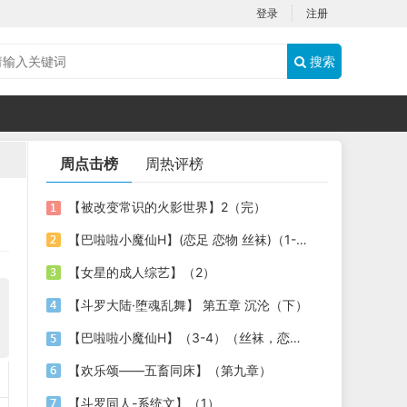
登录
注册
搜索
周点击榜
周热评榜
【被改变常识的火影世界】2（完）
【巴啦啦小魔仙H】(恋足 恋物 丝袜)（1-2）
【女星的成人综艺】（2）
【斗罗大陆·堕魂乱舞】 第五章 沉沦（下）
【巴啦啦小魔仙H】（3-4）（丝袜，恋足，恋物）
【欢乐颂——五畜同床】（第九章）
【斗罗同人-系统文】（1）