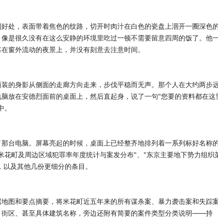
到好处，表面带着焦色的纹路，切开时肉汁在白色的瓷盘上洇开一圈深色
，像是很久没有在这么安静的环境里吃过一顿不需要留意四周的饭了。他
落在窗外流动的夜景上，并没有刻意去注意时间。
西装的身影从侧面的走廊方向走来，步伐平稳而无声。那个人在大约两步
脑放在安德烈面前的桌面上，然后直起身，说了一句"您要的资料都在这
中。
了那台电脑。屏幕亮起的时候，桌面上已经整齐地排列着一系列标好名称
米花町及周边区域犯罪率年度统计与案发分布"、"东京主要地下势力组织
"，以及其他几份更细分的条目。
据地图和要点摘要，将米花町近五年来的所有谋杀案、暴力袭击案和失踪
、街区、甚至具体建筑名称，旁边还附有简要的案件类型分类说明——持