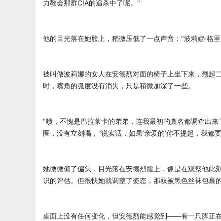
力教会那群CIA的追杀中了呢。"
他的目光落在她脸上，稍微压低了一点声音："波莉娜·格里
被叫做波莉娜的女人在安德烈对面的椅子上坐下来，翘起
时，嘴角的弧度没有消失，只是稍微加深了一些。
"啧，不愧是巴拉莱卡的弟弟，连我最初的真名都调查出来
圈，没有立刻喝，"说实话，如果‘亲爱的’你不提起，我都
她微微偏了偏头，目光落在安德烈脸上，像是在观察他此
识的评估。但很快她就调整了姿态，那双被黑色丝袜包裹
桌面上没有任何变化，但安德烈能感觉到——有一只脚正