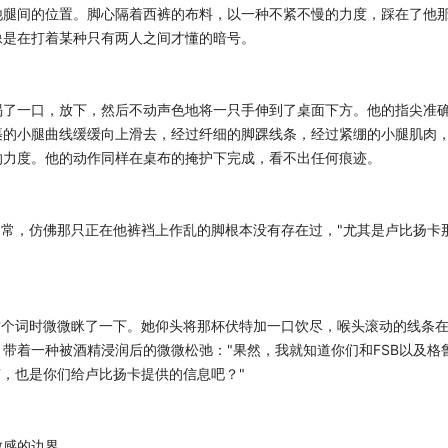
他腿间的位置。脚心隔着西裤的布料，以一种不紧不慢的力度，踩在了他
像是在打着某种只有两人之间才懂的暗号。
喝了一口，放下，然后不动声色地将一只手伸到了桌面下方。他的指尖准
裹的小腿曲线缓缓向上滑去，经过纤细的脚踝线条，经过紧绷的小腿肌肉
的力度。他的动作同样在桌布的掩护下完成，看不出任何痕迹。
如常，仿佛那只正在他裤裆上作乱的脚根本没有存在过，"尤其是卢比扬卡
这个词时微微眯了一下。她仰头将那杯伏特加一口饮尽，喉头滚动的线条
带着一种被酒精浸润后的微微松弛："果然，我就知道你们和FSB以及格
捕，也是你们给卢比扬卡提供的信息吧？"
敏感的边界。