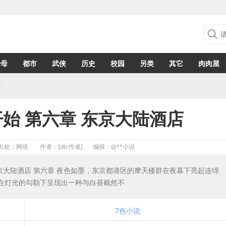
绿母
都市
武侠
历史
校园
另类
其它
肉肉屋
店
始 第六章 东京大陆酒店
出处：网络
作者：[db:作者]
编辑：
@**小说
东京大陆酒店 第六章 夜色如墨，东京都港区的摩天楼群在夜幕下亮起连绵
在灯光的勾勒下呈现出一种与白昼截然不
7色小说