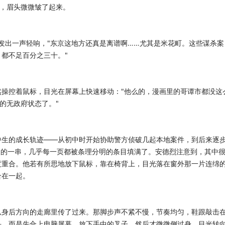
看，眉头微微皱了起来。
上发出一声轻响，"东京这地方还真是离谱啊……尤其是米花町。这些谋杀案
都不足百分之三十。"
操控着鼠标，目光在屏幕上快速移动："他么的，漫画里的哥谭市都没这
的无政府状态了。"
中生的成长轨迹——从初中时开始协助警方侦破几起本地案件，到后来逐
长的一串，几乎每一页都被条理分明的条目填满了。安德烈注意到，其中
度重合。他若有所思地放下鼠标，靠在椅背上，目光落在窗外那一片连绵
合在一起。
从身后方向的走廊里传了过来。那脚步声不紧不慢，节奏均匀，鞋跟敲击
头，而是先合上电脑屏幕，放下手中的叉子，然后才微微侧过身，目光转