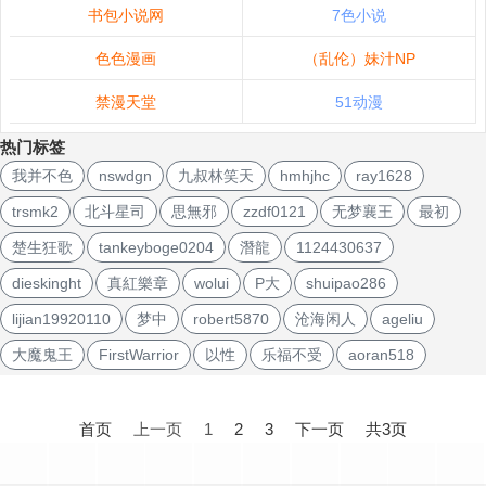
书包小说网
7色小说
色色漫画
（乱伦）妹汁NP
禁漫天堂
51动漫
热门标签
我并不色
nswdgn
九叔林笑天
hmhjhc
ray1628
trsmk2
北斗星司
思無邪
zzdf0121
无梦襄王
最初
楚生狂歌
tankeyboge0204
潛龍
1124430637
dieskinght
真紅樂章
wolui
P大
shuipao286
lijian19920110
梦中
robert5870
沧海闲人
ageliu
大魔鬼王
FirstWarrior
以性
乐福不受
aoran518
文
章
首页
上一页
1
2
3
下一页
共3页
导
航