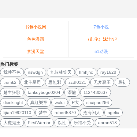
书包小说网
7色小说
色色漫画
（乱伦）妹汁NP
禁漫天堂
51动漫
热门标签
我并不色
nswdgn
九叔林笑天
hmhjhc
ray1628
trsmk2
北斗星司
思無邪
zzdf0121
无梦襄王
最初
楚生狂歌
tankeyboge0204
潛龍
1124430637
dieskinght
真紅樂章
wolui
P大
shuipao286
lijian19920110
梦中
robert5870
沧海闲人
ageliu
大魔鬼王
FirstWarrior
以性
乐福不受
aoran518
文