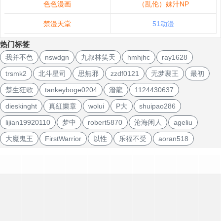
色色漫画
（乱伦）妹汁NP
禁漫天堂
51动漫
热门标签
我并不色
nswdgn
九叔林笑天
hmhjhc
ray1628
trsmk2
北斗星司
思無邪
zzdf0121
无梦襄王
最初
楚生狂歌
tankeyboge0204
潛龍
1124430637
dieskinght
真紅樂章
wolui
P大
shuipao286
lijian19920110
梦中
robert5870
沧海闲人
ageliu
大魔鬼王
FirstWarrior
以性
乐福不受
aoran518
文
章
导
航