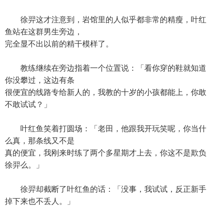
徐羿这才注意到，岩馆里的人似乎都非常的精瘦，叶红
鱼站在这群男生旁边，
完全显不出以前的精干模样了。
教练继续在旁边指着一个位置说：「看你穿的鞋就知道
你没攀过，这边有条
很便宜的线路专给新人的，我教的十岁的小孩都能上，你敢
不敢试试？」
叶红鱼笑着打圆场：「老田，他跟我开玩笑呢，你当什
么真，那条线又不是
真的便宜，我刚来时练了两个多星期才上去，你这不是欺负
徐羿么。」
徐羿却截断了叶红鱼的话：「没事，我试试，反正新手
掉下来也不丢人。」