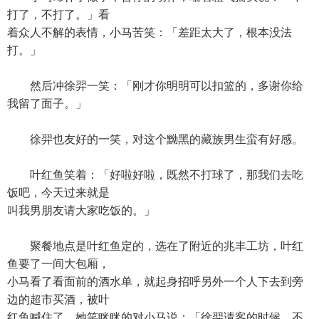
打了，不打了。」看
着众人不解的表情，小马苦笑：「差距太大了，根本没法
打。」
然后冲徐羿一笑：「刚才你明明可以扣篮的，多谢你给
我留了面子。」
徐羿也友好的一笑，对这个黝黑的藏族男生蛮有好感。
叶红鱼笑着：「好啦好啦，既然不打球了，那我们去吃
饭吧，今天过来就是
叫我男朋友请大家吃饭的。」
聚餐地点是叶红鱼定的，选在了附近的兆丰工坊，叶红
鱼要了一间大包厢，
小马看了看面前的酒水单，就起身招呼另外一个人下去到旁
边的超市买酒，被叶
红鱼喊住了，她笑眯眯的对小马说：「徐羿请客的时候，不