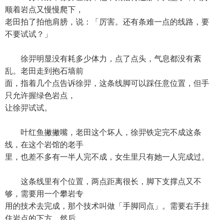
顺着岩点又慢慢爬下，
老田拍了拍他肩膀，说：「厉害。还有条难一点的线路，要
不要试试？」
徐羿明显没有耗多少体力，点了点头，气息都没有紊
乱。老田走到抱石墙前
面，指着几个点告诉徐羿，这条线脚可以踩任意位置，但手
只允许握绿色岩点，
让徐羿试试。
叶红鱼撇撇嘴，老田这个坏人，徐羿铁定完不成这条
线，在这个岩馆的老手
里，也差不多有一半人完不成，女生里只有她一人完成过。
这条线里有个位置，两点距离很长，脚下支撑点又不
够，需要用一个攀岩专
用的技术去完成，那个技术叫做「手脚同点」。需要右手挂
住岩点的下方，然后