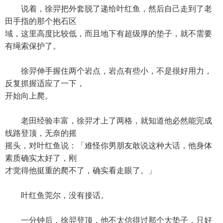
说着，徐羿把外套脱了递给叶红鱼，然后自己走到了老
田手指的那个抱石区
域，这里高度比较低，而且地下有超级厚的垫子，就不需要
有绳索保护了。
徐羿伸手握住两个岩点，岩点有些小，不是很好用力，
反复抓握适应了一下，
开始向上爬。
老田经验丰富，徐羿才上了两格，就知道他必然能完成
线路登顶，无奈的摇
摇头，对叶红鱼说：「难怪你男朋友敢说这种大话，他身体
素质确实太好了，刚
才觉得他挺重的爬不了，确实看走眼了。」
叶红鱼莞尔，没有接话。
一分钟后，徐羿登顶，他不太信得过那个大垫子，只好