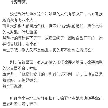
徐羿苦笑。
没想到叶红鱼在这个岩馆里的人气有那么旺，出来迎接
她的就有七八个人，
而且大多数人都叫她鱼姐，真不知道她以前是和一票什么样
的人厮混。叶红鱼居
然矜持的等徐羿下了车，从后面绕了一圈给自己开车门，徐
羿暗自腹诽，这个有
点过了吧，别人又不是傻瓜，真的开不出你在表演么？
到了岩馆里面，有人热情的招呼徐羿来攀岩，徐羿抱歉
的说自己不会，叶红
鱼解释：「他是打篮球的，和我们玩不到一起，让他自己呆
着就好。」徐羿微笑
着也不说话。
叶红鱼坐在地上安静的换鞋，徐羿坐在她旁边随手拿起
攀岩鞋看了看，样子