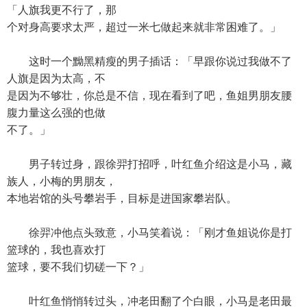
「人旗我更不行了，那
个对身高要求太严，超过一米七做起来就非常困难了。」
这时一个黝黑精瘦的男子插话：「早跟你说过我做不了
人旗是因为太高，不
是因为不够壮，你总是不信，现在看到了吧，鱼姐男朋友腰
腹力量这么强的也做
不了。」
男子转过身，跟徐羿打招呼，叶红鱼介绍这是小马，藏
族人，小梅的男朋友，
本地岩馆的头号攀岩手，目标是进国家攀岩队。
徐羿冲他点头致意，小马笑着说：「刚才鱼姐说你是打
篮球的，我也喜欢打
篮球，要不我们切磋一下？」
叶红鱼悄悄转过头，冲老田翻了个白眼，小马是老田最