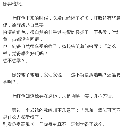
徐羿暗想。
叶红鱼下来的时候，头发已经湿了好多，呼吸还有些急
促，徐羿想起自己要
扮演的角色，很自然的伸手过去帮她轻拢了一下头发，叶红
鱼一点都没有回避，
也一副很自然很享受的样子，扬起头笑着问徐羿：「怎么
样，觉得攀岩好玩吗？
想不想学？」
徐羿皱了皱眉，实话实说：「这不就是爬墙吗？还需要
学啊？」
叶红鱼知道徐羿在逗她，只是嘻嘻一笑，并不答话。
旁边一个岩馆的教练却不乐意了：「兄弟，攀岩可真不
是什么人都学得了，
别看你身高腿长，但你身材真不一定能学得了这个。」