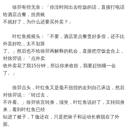
徐羿有些无奈：「你没时间出去吃饭的话，直接打电话
给酒店点餐，挂房账
不就好了，为什么还要买外卖？」
叶红鱼摇摇头：「不要，酒店里点餐贵好多倍，还不比
外卖好吃，太不划算
了。」然后也不给徐羿再解释的机会，直接把空饭盒合上，
对徐羿说：「点外卖
收外卖花了我15分钟，所以你来收拾，我要赶快睡一会
了。」
徐羿点头，叶红鱼又是毫不扭捏的走到自己床边，然后
对徐羿说：「转过去，
不许看。」徐羿依言转身，须臾，叶红鱼说好了，又转回身
来，看到叶红鱼已经
钻进了被子，T 恤还在，只是把袜子和运动长裤脱在了外
面。