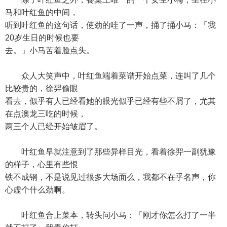
马和叶红鱼的中间，
听到叶红鱼的这句话，使劲的哇了一声，捅了捅小马：「我
20岁生日的时候也要
去。」小马苦着脸点头。
众人大笑声中，叶红鱼端着菜谱开始点菜，连叫了几个
比较贵的，徐羿偷眼
看去，似乎有人已经看她的眼光似乎已经有些不屑了，尤其
在点澳龙三吃的时候，
两三个人已经开始皱眉了。
叶红鱼早就注意到了那些异样目光，看着徐羿一副犹豫
的样子，心里有些恨
铁不成钢，不是说见过很多大场面么，我都不在乎名声，你
心虚个什么劲啊。
叶红鱼合上菜本，转头问小马：「刚才你怎么打了一半