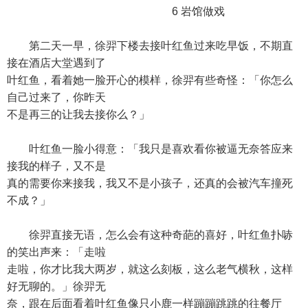
6 岩馆做戏
第二天一早，徐羿下楼去接叶红鱼过来吃早饭，不期直
接在酒店大堂遇到了
叶红鱼，看着她一脸开心的模样，徐羿有些奇怪：「你怎么
自己过来了，你昨天
不是再三的让我去接你么？」
叶红鱼一脸小得意：「我只是喜欢看你被逼无奈答应来
接我的样子，又不是
真的需要你来接我，我又不是小孩子，还真的会被汽车撞死
不成？」
徐羿直接无语，怎么会有这种奇葩的喜好，叶红鱼扑哧
的笑出声来：「走啦
走啦，你才比我大两岁，就这么刻板，这么老气横秋，这样
好无聊的。」徐羿无
奈，跟在后面看着叶红鱼像只小鹿一样蹦蹦跳跳的往餐厅