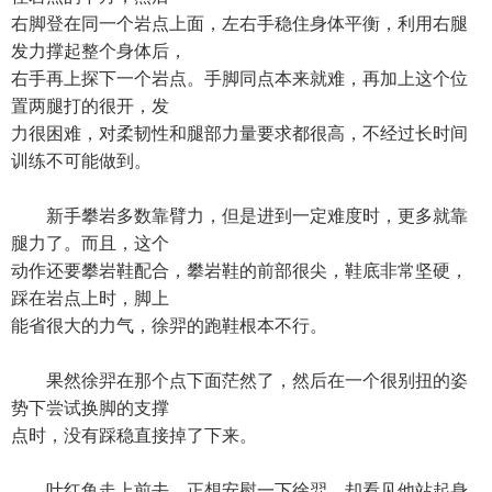
右脚登在同一个岩点上面，左右手稳住身体平衡，利用右腿
发力撑起整个身体后，
右手再上探下一个岩点。手脚同点本来就难，再加上这个位
置两腿打的很开，发
力很困难，对柔韧性和腿部力量要求都很高，不经过长时间
训练不可能做到。
新手攀岩多数靠臂力，但是进到一定难度时，更多就靠
腿力了。而且，这个
动作还要攀岩鞋配合，攀岩鞋的前部很尖，鞋底非常坚硬，
踩在岩点上时，脚上
能省很大的力气，徐羿的跑鞋根本不行。
果然徐羿在那个点下面茫然了，然后在一个很别扭的姿
势下尝试换脚的支撑
点时，没有踩稳直接掉了下来。
叶红鱼走上前去，正想安慰一下徐羿，却看见他站起身