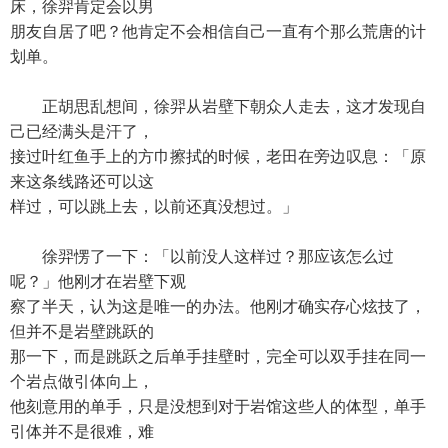
床，徐羿肯定会以男
朋友自居了吧？他肯定不会相信自己一直有个那么荒唐的计
划单。
正胡思乱想间，徐羿从岩壁下朝众人走去，这才发现自
己已经满头是汗了，
接过叶红鱼手上的方巾擦拭的时候，老田在旁边叹息：「原
来这条线路还可以这
样过，可以跳上去，以前还真没想过。」
徐羿愣了一下：「以前没人这样过？那应该怎么过
呢？」他刚才在岩壁下观
察了半天，认为这是唯一的办法。他刚才确实存心炫技了，
但并不是岩壁跳跃的
那一下，而是跳跃之后单手挂壁时，完全可以双手挂在同一
个岩点做引体向上，
他刻意用的单手，只是没想到对于岩馆这些人的体型，单手
引体并不是很难，难