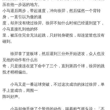
压在他一步远的地方。
小马退后两步，带起速度，冲向徐羿，然后猛然一个背转
身，一直引以为傲的速
度，却并没有绕过徐羿。徐羿不知什么时候已经退到篮下，
小马直接扎到他的怀
里，被压住完全无法起跳，只好转身硬投，却连篮筐也没有
碰到。
徐羿拿了篮板球，然后退到三分外开始进攻，众人也没
见他的动作有什么出
奇，只是接连在篮下命中了三个，直到第四个球，徐羿的跳
投才稍稍偏出。
小马又是一番运球突破，不过这次成功的抹过徐羿，单
手上篮成功，周围一
阵叫好声。
小马却伸手做了个暂停的动作，喘着粗气摇头说：「不