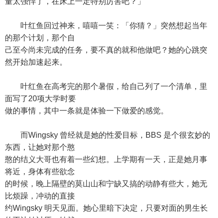
量太强悍了，在床上一定特别厉害吧？」
叶红鱼回过神来，嘻嘻一笑：「你猜？」突然想起当年
的那个计划，那个自
己至今尚未完成的任务，要不真的就和他做吧？她的心跳突
然开始加速起来。
叶红鱼在高考完的那个暑假，给自己列了一个清单，里
面写了20项大学时要
做的事情，其中一条就是体验一下做爱的感觉。
而Wingsky 曾经就是她的性爱目标，BBS 是个很玄妙的
东西，让她对那个憨
憨的结义大哥也有着一些幻想。上学期有一天，正是她月事
将近，身体有些欲念
的时候，晚上隔壁的莫山山和宁缺又搞的动静有些大，她无
比烦躁，冲动的直接
约Wingsky 明天见面。她心里暗下决定，只要对面的男生长