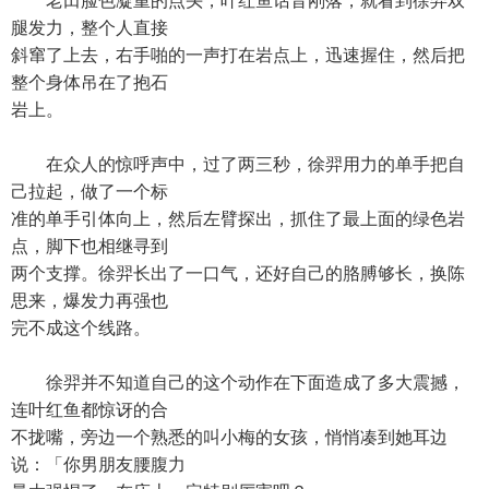
老田脸色凝重的点头，叶红鱼话音刚落，就看到徐羿双
腿发力，整个人直接
斜窜了上去，右手啪的一声打在岩点上，迅速握住，然后把
整个身体吊在了抱石
岩上。
在众人的惊呼声中，过了两三秒，徐羿用力的单手把自
己拉起，做了一个标
准的单手引体向上，然后左臂探出，抓住了最上面的绿色岩
点，脚下也相继寻到
两个支撑。徐羿长出了一口气，还好自己的胳膊够长，换陈
思来，爆发力再强也
完不成这个线路。
徐羿并不知道自己的这个动作在下面造成了多大震撼，
连叶红鱼都惊讶的合
不拢嘴，旁边一个熟悉的叫小梅的女孩，悄悄凑到她耳边
说：「你男朋友腰腹力