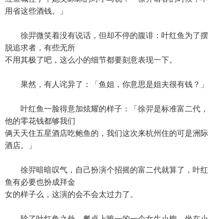
用省这些酒钱。」
徐羿微笑着没有说话，但却不停的腹诽：叶红鱼为了摆
脱追求者，有些无所
不用其极了吧，这么小的细节都要刻意表现一下。
果然，有人诧异了：「鱼姐，你意思是姐夫很有钱？」
叶红鱼一脸得意加炫耀的样子：「徐羿是标准富二代，
他的零花钱都够我们
俩天天住五星酒店吃鲍鱼的，我们这次来杭州住的可是洲际
酒店。」
徐羿暗暗叹气，自己扮演个招摇的富二代就算了，叶红
鱼有必要也扮成拜金
女的样子么，这演的会不会太过力了。
除了叶红鱼之外，餐桌上唯一的一个女生小梅，坐在小