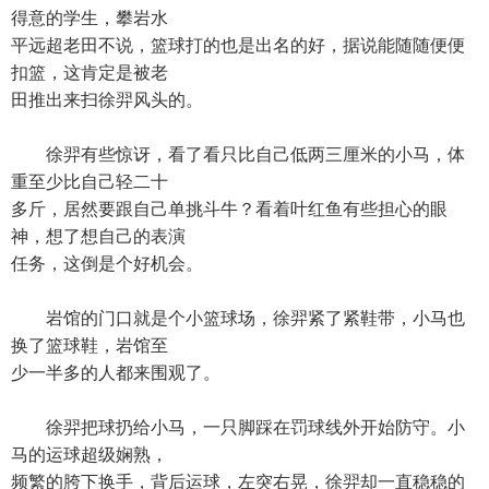
得意的学生，攀岩水
平远超老田不说，篮球打的也是出名的好，据说能随随便便
扣篮，这肯定是被老
田推出来扫徐羿风头的。
徐羿有些惊讶，看了看只比自己低两三厘米的小马，体
重至少比自己轻二十
多斤，居然要跟自己单挑斗牛？看着叶红鱼有些担心的眼
神，想了想自己的表演
任务，这倒是个好机会。
岩馆的门口就是个小篮球场，徐羿紧了紧鞋带，小马也
换了篮球鞋，岩馆至
少一半多的人都来围观了。
徐羿把球扔给小马，一只脚踩在罚球线外开始防守。小
马的运球超级娴熟，
频繁的胯下换手，背后运球，左突右晃，徐羿却一直稳稳的