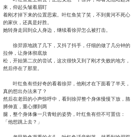
来，仰起头皱着眉盯
着刚才掉下来的位置思索。叶红鱼笑了笑，不到黄河不死心
的家伙，还真是好胜。
她转身走回到众人身边，继续看徐羿怎么被打击。
徐羿原地跳了几下，又抖了抖手，仔细的做了几分钟的
拉伸，让身体彻底放
松，开始第二次的尝试，这次很快又到了刚才失败的地方，
然后停在了那里。
叶红鱼有些好奇的看着徐羿，他刚才在下面看了半天，
真的想出办法来了？
然后在老田的小声惊呼中，看到徐羿整个身体慢慢下放，胳
膊伸直，重心挪到两
腿，整个身体像一只青蛙的姿势，叶红鱼有些不可置信：
「他想跳上去？」