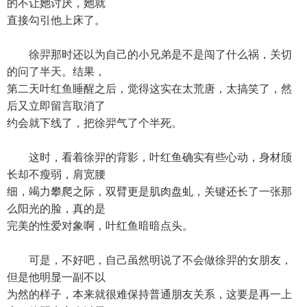
的不让她讨厌，她就
直接勾引他上床了。
徐羿那时还以为自己的小兄弟是不是闯了什么祸，关切
的问了半天。结果，
第二天叶红鱼睡醒之后，觉得这实在太荒唐，太搞笑了，然
后又立即留言取消了
约会就下线了，把徐羿气了个半死。
这时，看着徐羿的背影，叶红鱼确实有些心动，身材颀
长却不瘦弱，肩宽腰
细，竭力攀爬之际，双臂更是肌肉盘虬，关键还长了一张那
么阳光的脸，真的是
完美的性爱对象啊，叶红鱼暗暗点头。
可是，不好吧，自己虽然明说了不会做徐羿的女朋友，
但是他明显一副不以
为然的样子，本来就很难保持普通朋友关系，这要是再一上