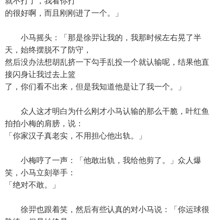
就不打了，我看你打
的很好啊，而且刚刚进了一个。」
小马摇头：「那是徐羿让我的，我那时候左右晃了半
天，始终摆脱不了防守，
然后没办法想胡乱挤一下勾手乱投一个就认输呢，结果他直
接闪身让我过去上篮
了，你们看不出来，但是我知道他是让了我一个。」
众人这才明白为什么刚才小马认输的那么干脆，叶红鱼
拍拍小梅的肩膀，说：
「你家汉子真老实，不用担心他出轨。」
小梅哼了一声：「他敢出轨，我给他剪了。」众人爆
笑，小马立刻举手：
「绝对不敢。」
徐羿也跟着笑，然后有些认真的对小马说：「你运球很