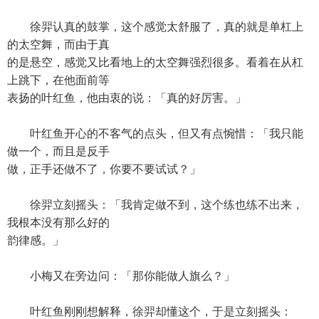
徐羿认真的鼓掌，这个感觉太舒服了，真的就是单杠上
的太空舞，而由于真
的是悬空，感觉又比看地上的太空舞强烈很多。看着在从杠
上跳下，在他面前等
表扬的叶红鱼，他由衷的说：「真的好厉害。」
叶红鱼开心的不客气的点头，但又有点惋惜：「我只能
做一个，而且是反手
做，正手还做不了，你要不要试试？」
徐羿立刻摇头：「我肯定做不到，这个练也练不出来，
我根本没有那么好的
韵律感。」
小梅又在旁边问：「那你能做人旗么？」
叶红鱼刚刚想解释，徐羿却懂这个，于是立刻摇头：