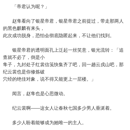
「帝君认为呢？」
赵隼看向了银星帝君，银星帝君之前提过，带走那两人
的黑色麒麟有来头，
此次成功脱身，恐怕会彻底隐匿起来，不让他们找到。
银星帝君的透明面孔上泛起一丝笑意，银光流转：「追
查就不必了，倒是小
隼子，九封处子红裳信笺快集齐了吧，回一趟云戍山吧，那
纪云裳也是你修炼破
穴经的绝佳对象，说不得又能更上一层楼。」
闻言，赵隼也是心思微动。
纪云裳啊——这女人让春秋七国多少男人垂涎着。
多少人盼着能够成为她唯一的主人。