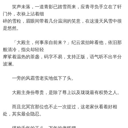
笑声未落，一道青影已踏雪而来，应青寻负手立在了轩
门外，衣袂上沾着细
碎的雪粒，眉眼间带着几分温润的笑意，在这漫天风雪中很
是悠然。
「大殿主，何事亲自前来？」纪云裳抬眸看他，依旧那
般清冷，指尖却轻轻
摩挲着温热的茶盏，码字不易，支持正版，语气听不出半分
波澜。
一旁的风霜雪老实地低下了头。
大殿主身份尊贵，是除了尊上以及珑珑最有权势之人。
而且北冥宫那位也不止一次提过，这老家伙看着好相
处，其实最会隐忍。