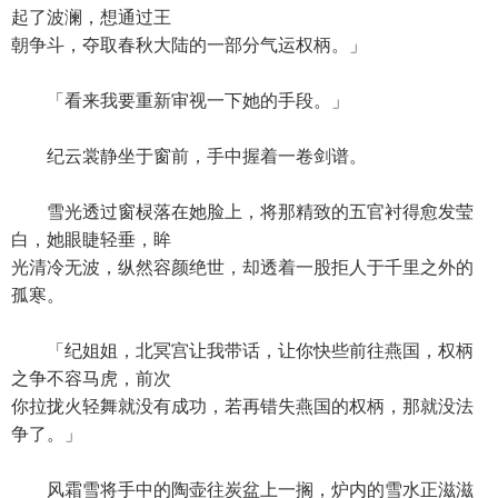
起了波澜，想通过王
朝争斗，夺取春秋大陆的一部分气运权柄。」
「看来我要重新审视一下她的手段。」
纪云裳静坐于窗前，手中握着一卷剑谱。
雪光透过窗棂落在她脸上，将那精致的五官衬得愈发莹
白，她眼睫轻垂，眸
光清冷无波，纵然容颜绝世，却透着一股拒人于千里之外的
孤寒。
「纪姐姐，北冥宫让我带话，让你快些前往燕国，权柄
之争不容马虎，前次
你拉拢火轻舞就没有成功，若再错失燕国的权柄，那就没法
争了。」
风霜雪将手中的陶壶往炭盆上一搁，炉内的雪水正滋滋