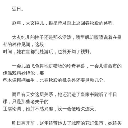
翌日。
赵隼，太玄纯儿，银星帝君踏上返回春秋殿的路程。
太玄纯儿的性子还是那么活泼，嘴里叽叽喳喳说着在皇
都的种种见闻，这段
时间，她在皇都到处游玩，也算开阔了视野。
一会儿眉飞色舞地讲猎场的珍奇异兽，一会儿讲西市的
傀儡戏精妙绝伦，那
些木偶栩栩如生，比春秋殿的机关兽还要灵动几分。
而且有天女这层关系，她还混进了皇家书院听了半日
课，只是那些老夫子的
迂腐论调，她并不感兴趣，没一会便哈欠连天。
昨日离开前，赵隼还带她去了城南的花灯集市，她还买