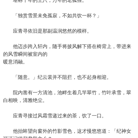
堪称千年的王八，万年的老狐狸。
「独赏雪景未免孤寂，不如共饮一杯？」
应青寻依旧是那副温润悠然的模样。
他迈步跨入轩内，随手将披风解下搭在椅背上，带进来
的风雪瞬间被室内的
暖意消融。
「随意。」纪云裳并不阻拦，也不起身相迎。
院内凿有一方清池，池畔生着几竿翠竹，竹叶承雪，翠
白相映，清雅绝尘。
应青寻接过风霜雪递过来的茶，饮了一口。
他抬眸望向窗外的竹影雪色，这才慢悠悠道：「纪神女