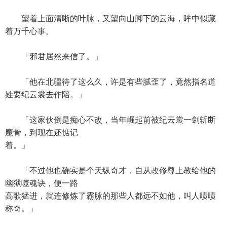
望着上面清晰的叶脉，又望向山脚下的云海，眸中似藏
着万千心事。
「邪君居然来信了。」
「他在北疆待了这么久，许是有些腻歪了，竟然指名道
姓要纪云裳去作陪。」
「这家伙倒是痴心不改，当年崛起前被纪云裳一剑斩断
魔骨，到现在还惦记
着。」
「不过他也确实是个天纵奇才，自从改修尊上教给他的
幽狱噬魂诀，便一路
高歌猛进，就连修炼了霸脉的那些人都远不如他，叫人啧啧
称奇。」