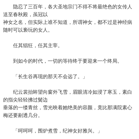
隐忍了三百年，各大圣地宗门不得不将最绝色的女传人
送至春秋殿，虽冠以
神女之名，但实际上谁不知道，所谓神女，都不过是神经病
随时可以亵玩的女人。
任其猖狂，任其主宰。
到如今的时代，一切的等待终于要迎来一个终局。
「长生谷再现的那天不会远了。」
纪云裳抬眸望向窗外飞雪，眉眼清冷如浸了寒玉，素白
的指尖轻轻拂过鬓边
垂落的一缕青丝，雪光映着她绝美的容颜，竟比那满院素心
梅还要剔透几分。
「呵呵呵，围炉煮雪，纪神女好雅兴。」