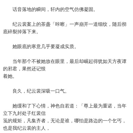
话音落地的瞬间，轩内的空气仿佛凝固。
纪云裳案上的茶盏「咔嚓」一声崩开一道细纹，随后彻
底碎裂掉落下来。
她眼底的寒意几乎要凝成实质。
当年那个不被她放在眼里，最后却崛起得犹如天方夜谭
的邪君，果然还记恨
着她。
良久，纪云裳深吸一口气。
她缓和了下心情，神色自若道：「尊上最为重诺，当年
立下九封处子红裳信
笺的规矩，凡集齐者，无论是谁，哪怕是路边的一个乞丐，
也是我纪云裳的主人，