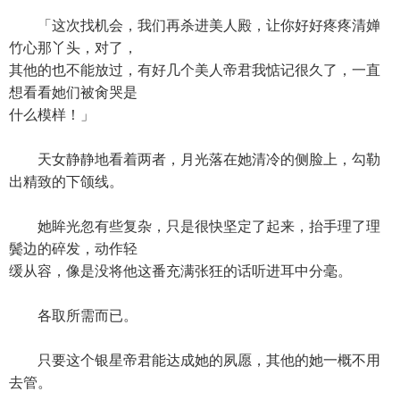
「这次找机会，我们再杀进美人殿，让你好好疼疼清婵
竹心那丫头，对了，
其他的也不能放过，有好几个美人帝君我惦记很久了，一直
想看看她们被肏哭是
什么模样！」
天女静静地看着两者，月光落在她清冷的侧脸上，勾勒
出精致的下颌线。
她眸光忽有些复杂，只是很快坚定了起来，抬手理了理
鬓边的碎发，动作轻
缓从容，像是没将他这番充满张狂的话听进耳中分毫。
各取所需而已。
只要这个银星帝君能达成她的夙愿，其他的她一概不用
去管。