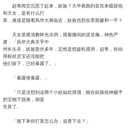
赵隼闻言沉思了起来，妖族？大半夜跑到皇宫来窥探他
和天女，是有什么打
算，难道是随着风华大典临近，妖族也想在里面掺和一手？
天女皇甫清舞眸光冷冽，摸着腰间的逆灵佩，神色严
肃：「风华大典关乎中
州长生谷，妖族蛰伏多年，定然是想趁机搅局，赵隼，你动
用权杖灵宝还没能把
他们留下，已经暴露了。」
「暴露便暴露。」
「只是没想到这两个小妖如此滑溜，能在奴脉祖神赐予
的宝物下脱身，倒是
失算了。
「接下来你打算怎么办，追查下去？」