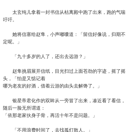
太玄纯儿拿着一封书信从枯离殿中跑了出来，跑的气喘
吁吁。
她将信塞给赵隼，小声嘟囔道：「留信好像说，归期不
定呢。」
「九十多岁的人了，还出去远游？」
赵隼挑眉展开信纸，目光扫过上面苍劲的字迹，摇了摇
头，「怕是又惦记着
哪为老友的好酒，借着云游的由头去解馋了。」
银星帝君化作的双眸从一旁冒了出来，凑近看了看信，
随后一脸无所谓道：
「依那老家伙身子骨，再活十年不是问题。」
「不用浪费时间了，去找孤灯散人。」