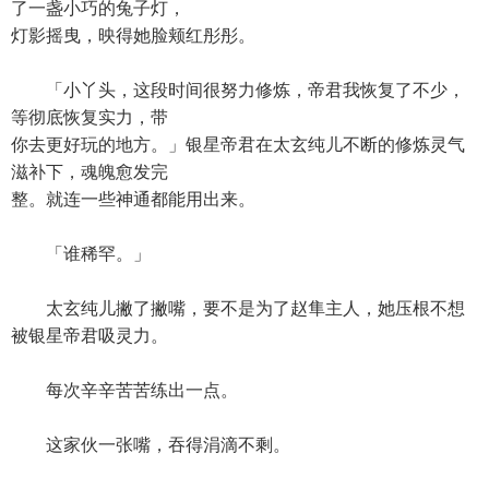
了一盏小巧的兔子灯，
灯影摇曳，映得她脸颊红彤彤。
「小丫头，这段时间很努力修炼，帝君我恢复了不少，
等彻底恢复实力，带
你去更好玩的地方。」银星帝君在太玄纯儿不断的修炼灵气
滋补下，魂魄愈发完
整。就连一些神通都能用出来。
「谁稀罕。」
太玄纯儿撇了撇嘴，要不是为了赵隼主人，她压根不想
被银星帝君吸灵力。
每次辛辛苦苦练出一点。
这家伙一张嘴，吞得涓滴不剩。