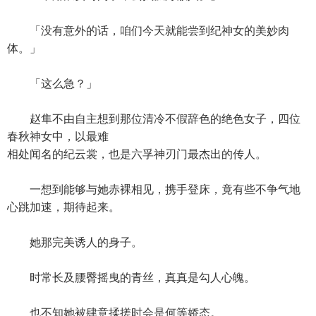
「没有意外的话，咱们今天就能尝到纪神女的美妙肉
体。」
「这么急？」
赵隼不由自主想到那位清冷不假辞色的绝色女子，四位
春秋神女中，以最难
相处闻名的纪云裳，也是六孚神刃门最杰出的传人。
一想到能够与她赤裸相见，携手登床，竟有些不争气地
心跳加速，期待起来。
她那完美诱人的身子。
时常长及腰臀摇曳的青丝，真真是勾人心魄。
也不知她被肆意揉搓时会是何等娇态。