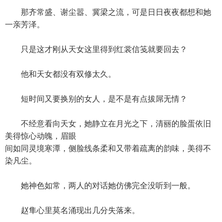
那齐常盛、谢尘嚣、冀梁之流，可是日日夜夜都想和她
一亲芳泽。
只是这才刚从天女这里得到红裳信笺就要回去？
他和天女都没有双修太久。
短时间又要换别的女人，是不是有点拔屌无情？
不经意看向天女，她静立在月光之下，清丽的脸蛋依旧
美得惊心动魄，眉眼
间如同灵境寒潭，侧脸线条柔和又带着疏离的韵味，美得不
染凡尘。
她神色如常，两人的对话她仿佛完全没听到一般。
赵隼心里莫名涌现出几分失落来。