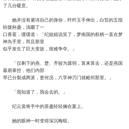
了几分暖意。
她并没有避讳自己的身份，纤纤玉手伸出，白皙的五指
轻拢杯盏，浅啜了一
口香茗，缓缓道：「纪姐姐说笑了，梦南国的权柄一直在梦
神岛手里，而且那里
似乎发生了巨大变故，很难争夺。」
「仅剩下的燕、楚、齐较为孱弱，算来算去，还是燕国
最易掌控，他们内部
早已分裂成两派，更何况，六孚神刃门就毗邻那里。」
「我知道了，我会去的。」
纪云裳将手中的茶盏轻轻搁在案上。
她的眼神一时变得深沉晦暗。