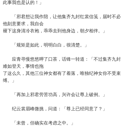
此事我也是认的！」
「邪君想让我作陪，让他集齐九封红裳信笺，届时不必
他刻意要求，我自会
褪下这身清冷衣袍，乖乖去到他身边，朝夕相伴。」
「规矩是如此，明明白白，很清楚。」
应青寻慢悠悠呷了口茶，话锋一转道：「不过集齐九封
难如登天，事情也拖
了这么久，其他三位神女都有了着落，唯独纪神女你不受束
缚。」
「再加上邪君劳苦功高，兴许会让尊上破例。」
纪云裳眉峰微挑，问道：「尊上已经同意了？」
「未曾，但确实在考虑之中。」