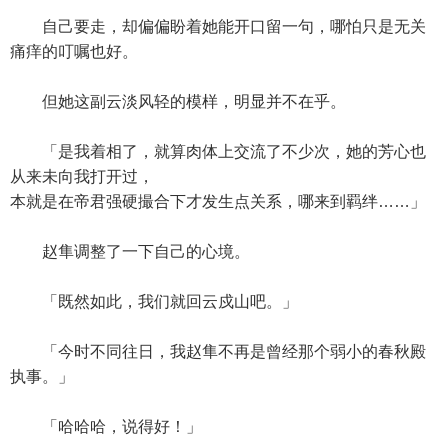
自己要走，却偏偏盼着她能开口留一句，哪怕只是无关
痛痒的叮嘱也好。
但她这副云淡风轻的模样，明显并不在乎。
「是我着相了，就算肉体上交流了不少次，她的芳心也
从来未向我打开过，
本就是在帝君强硬撮合下才发生点关系，哪来到羁绊……」
赵隼调整了一下自己的心境。
「既然如此，我们就回云戍山吧。」
「今时不同往日，我赵隼不再是曾经那个弱小的春秋殿
执事。」
「哈哈哈，说得好！」