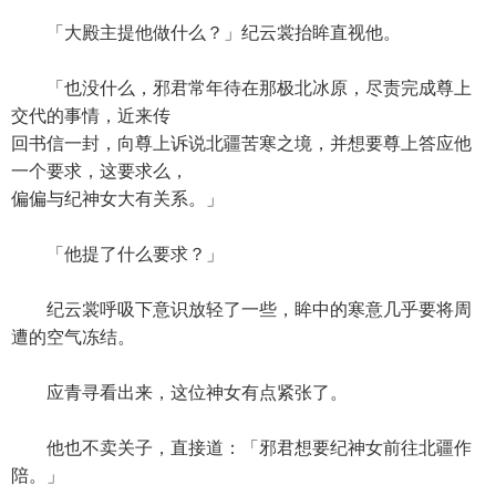
「大殿主提他做什么？」纪云裳抬眸直视他。
「也没什么，邪君常年待在那极北冰原，尽责完成尊上
交代的事情，近来传
回书信一封，向尊上诉说北疆苦寒之境，并想要尊上答应他
一个要求，这要求么，
偏偏与纪神女大有关系。」
「他提了什么要求？」
纪云裳呼吸下意识放轻了一些，眸中的寒意几乎要将周
遭的空气冻结。
应青寻看出来，这位神女有点紧张了。
他也不卖关子，直接道：「邪君想要纪神女前往北疆作
陪。」