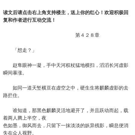
读文后请点击右上角支持楼主，送上你的红心！欢迎积极回
复和作者进行互动交流！
第４２８章
「想走？」
赵隼眼神一凝，手中天河权杖猛地横扫，滔滔长河虚影
瞬间暴涨。
如同一道天堑横亘在虚空之中，硬生生将麒麟虚影的去
路拦住。
谁知道，那黑色麒麟灵活地避开了，并且跃动而起，载
着两人腾上半空，夜
色如墨，御风而去，只留下一抹淡淡的妖异残影，瞬息便消
失在众人视野。