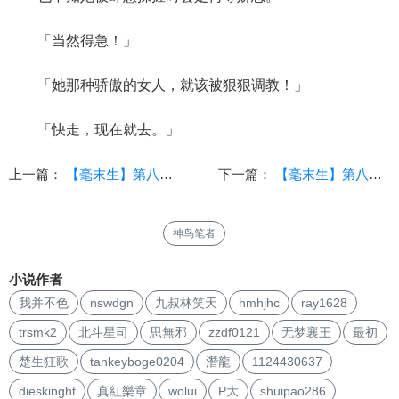
「当然得急！」
「她那种骄傲的女人，就该被狠狠调教！」
「快走，现在就去。」
上一篇：
【毫末生】第八卷 春深远客 第五章 芸芸众生
下一篇：
【毫末生】第八卷 春深远客 第六章 金銮春色
神鸟笔者
小说作者
我并不色
nswdgn
九叔林笑天
hmhjhc
ray1628
trsmk2
北斗星司
思無邪
zzdf0121
无梦襄王
最初
楚生狂歌
tankeyboge0204
潛龍
1124430637
dieskinght
真紅樂章
wolui
P大
shuipao286