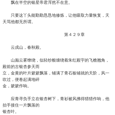
飘在半空的银星帝君浑然不在意。
只要这丫头能勤勤恳恳地修炼，让他吸取力量恢复，天
天骂他都无所谓。
第４２９章
云戍山，春秋殿。
山巅云雾缭绕，似轻纱般缠绕着朱红殿宇的飞檐翘角，
殿前的古银杏参天而
立，金黄的叶片簌簌飘落，铺满了青石板铺就的天阶，风一
吹过，便卷起满地碎
金，簌簌作响。
应青寻负手立在银杏树下，青衫被风拂得猎猎作响，他
抬手接住一片飘落的
银杏叶。