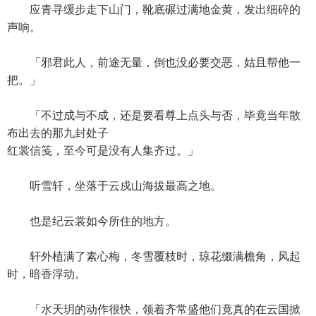
应青寻缓步走下山门，靴底碾过满地金黄，发出细碎的
声响。
「邪君此人，前途无量，倒也没必要交恶，姑且帮他一
把。」
「不过成与不成，还是要看尊上点头与否，毕竟当年散
布出去的那九封处子
红裳信笺，至今可是没有人集齐过。」
听雪轩，坐落于云戍山海拔最高之地。
也是纪云裳如今所住的地方。
轩外植满了素心梅，冬雪覆枝时，琼花缀满檐角，风起
时，暗香浮动。
「水天玥的动作很快，领着齐常盛他们竟真的在云国掀