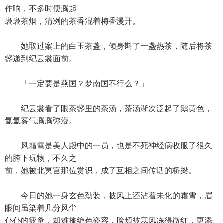
作响，不多时便腾起
袅袅茶烟，清冽的茶香混着梅香漫开。
她取过案上的白玉茶盏，倾身斟了一盏热茶，随后将茶
盏递到纪云裳面前。
「一定要是燕国？梦南国不行么？」
纪云裳看了眼茶盏里的茶汤，茶汤渐次泛起了鹅黄色，
氤氲雾气腾腾弥漫。
风霜雪是美人殿中的一员，也是不死神经病收服了很久
的胯下玩物，不久之
前，她被北冥宫那位赏识，成了互相之间传话的桥梁。
今日的她一身玄色劲装，披风上还沾着未化的霜雪，眉
眼间虽染着几分风尘
仆仆的疲惫，却难掩绝色姿容，脸颊被寒风冻得微红，更添