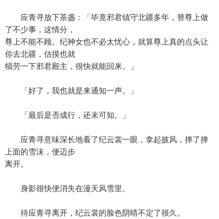
应青寻放下茶盏：「毕竟邪君镇守北疆多年，替尊上做
了不少事，这情分，
尊上不能不顾。纪神女也不必太忧心，就算尊上真的点头让
你去北疆，估摸也就
犒劳一下邪君殿主，很快就能回来。」
「好了，我也就是来通知一声。」
「最后是否成行，还未可知。」
应青寻意味深长地看了纪云裳一眼，拿起披风，掸了掸
上面的雪沫，便迈步
离开。
身影很快便消失在漫天风雪里。
待应青寻离开，纪云裳的脸色阴晴不定了很久。