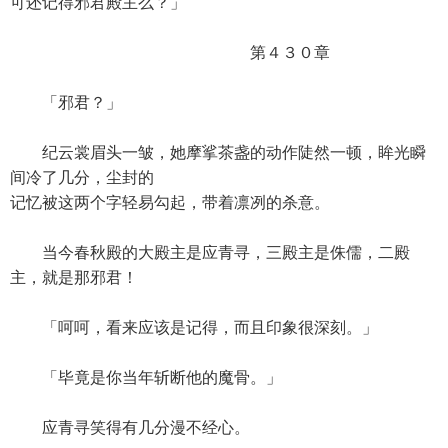
可还记得邪君殿主么？」
第４３０章
「邪君？」
纪云裳眉头一皱，她摩挲茶盏的动作陡然一顿，眸光瞬
间冷了几分，尘封的
记忆被这两个字轻易勾起，带着凛冽的杀意。
当今春秋殿的大殿主是应青寻，三殿主是侏儒，二殿
主，就是那邪君！
「呵呵，看来应该是记得，而且印象很深刻。」
「毕竟是你当年斩断他的魔骨。」
应青寻笑得有几分漫不经心。