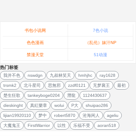
书包小说网
7色小说
色色漫画
（乱伦）妹汁NP
禁漫天堂
51动漫
热门标签
我并不色
nswdgn
九叔林笑天
hmhjhc
ray1628
trsmk2
北斗星司
思無邪
zzdf0121
无梦襄王
最初
楚生狂歌
tankeyboge0204
潛龍
1124430637
dieskinght
真紅樂章
wolui
P大
shuipao286
lijian19920110
梦中
robert5870
沧海闲人
ageliu
大魔鬼王
FirstWarrior
以性
乐福不受
aoran518
文