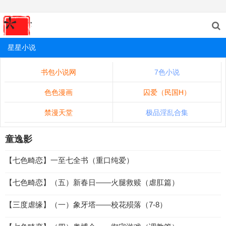
星星小说
书包小说网
7色小说
色色漫画
囚爱（民国H）
禁漫天堂
极品淫乱合集
童逸影
【七色畸恋】一至七全书（重口纯爱）
【七色畸恋】（五）新春日——火腿救赎（虐肛篇）
【三度虐缘】（一）象牙塔——校花殒落（7-8）