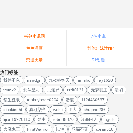
书包小说网
7色小说
色色漫画
（乱伦）妹汁NP
禁漫天堂
51动漫
热门标签
我并不色
nswdgn
九叔林笑天
hmhjhc
ray1628
trsmk2
北斗星司
思無邪
zzdf0121
无梦襄王
最初
楚生狂歌
tankeyboge0204
潛龍
1124430637
dieskinght
真紅樂章
wolui
P大
shuipao286
lijian19920110
梦中
robert5870
沧海闲人
ageliu
大魔鬼王
FirstWarrior
以性
乐福不受
aoran518