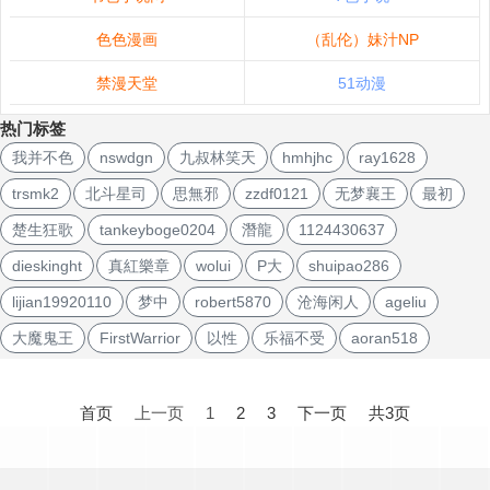
色色漫画
（乱伦）妹汁NP
禁漫天堂
51动漫
热门标签
我并不色
nswdgn
九叔林笑天
hmhjhc
ray1628
trsmk2
北斗星司
思無邪
zzdf0121
无梦襄王
最初
楚生狂歌
tankeyboge0204
潛龍
1124430637
dieskinght
真紅樂章
wolui
P大
shuipao286
lijian19920110
梦中
robert5870
沧海闲人
ageliu
大魔鬼王
FirstWarrior
以性
乐福不受
aoran518
文
章
首页
上一页
1
2
3
下一页
共3页
导
航