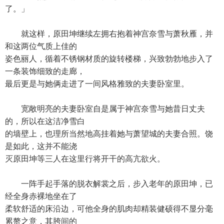
了。」
就这样，原田坤继续左拥右抱着神宫奈雪与萧秋雁，并
和这两位气质上佳的
姿色丽人，循着不锈钢材质的旋转楼梯，兴致勃勃地步入了
一条装饰细致的走廊，
最后更是与她俩走进了一间风格雅致的夫妻卧室里。
宽敞明亮的夫妻卧室自是属于神宫奈雪与她昔日丈夫
的，所以在这洁净雪白
的墙壁上，也理所当然地高挂着她与萧望城的夫妻合照。饶
是如此，这并不能浇
灭原田坤等三人在这里行将开干的高亢欲火。
一阵手起手落的脱衣解裳之后，步入老年的原田坤，已
经全身赤裸地坐在了
柔软舒适的床沿边，可他全身的肌肉却精装健硕得不显分毫
累赘之意，其胯间的