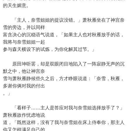
的天生媚意。
「主人，奈雪姐姐的提议没错。」萧秋雁坐在了神宫奈
雪的旁边，并以同样
富含决心的沉稳语气说道，「如果主人也对秋雁放手的话，
我将与奈雪姐姐一起
参与森天横设下的试炼，为你化解其过节。」
原田坤听罢，却是双眼闭目地陷入了一阵寂静无声的沉
默之中，他让神宫奈
雪与萧秋雁静候些久之后，方才睁眼说道：「奈雪，秋雁，
多谢你俩对我的付出
。」
「看样子……主人是答应对我与奈雪姐选择放手了？」
萧秋雁故作忧虑地说
道，「既然这样，没有了我与奈雪姐在床上侍奉你，那主人
你又怎样满足自己的