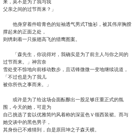
来，莫不是为了我与我
父亲之间的过节而来？」
他身穿着件暗青色的短袖透气男式T恤衫，被其伟岸胸膛
撑起来的正面之处，
则绣刺着一只振翅高飞的猎鹰图案。
「森先生，你说得对，我确实是为了前主人与你之间的
过节而来。」神宫奈
雪处变不惊地向前移动数步，且话锋微微一变地继续说道，
「不过也是为了我儿
被你所伤之事而来。」
或许是为了给这场会面酝酿出一股足够庄重正式的氛
围，今天的她，可是为
自己挑选了套以优雅简约风着称的深蓝色Ｖ领西装裙。而与
她交谈中的黑色男子，
其身份已不难猜到，自是原田坤之子森天横。