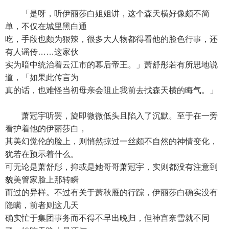
「是呀，听伊丽莎白姐姐讲，这个森天横好像颇不简
单，不仅在城里黑白通
吃，手段也颇为狠辣，很多大人物都得看他的脸色行事，还
有人谣传……这家伙
实为暗中统治着云江市的幕后帝王。」萧舒彤若有所思地说
道，「如果此传言为
真的话，也难怪当初母亲会阻止我前去找森天横的晦气。」
萧冠宇听罢，旋即微微低头且陷入了沉默。至于在一旁
看护着他的伊丽莎白，
其美幻觉伦的脸上，则悄然掠过一丝颇不自然的神情变化，
犹若在预示着什么。
可无论是萧舒彤，抑或是她哥哥萧冠宇，实则都没有注意到
貌美管家脸上那转瞬
而过的异样。不过有关于萧秋雁的行踪，伊丽莎白确实没有
隐瞒，前者则这几天
确实忙于集团事务而不得不早出晚归，但神宫奈雪就不同