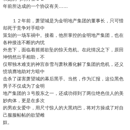
年前所达成的一个协议有关……
１２年前，萧望城是为金明地产集团的董事长，只可惜
却死于竞争对手暗中
策划的一场车祸中。接着，他所掌控的金明地产集团，也在
各种接连不断的内忧
外患下，面临着摇摇欲坠的惊天危机。在此情况之下，原田
坤悄然出手相助，不
仅帮独木难支的神宫奈雪与萧秋雁化解了集团的危机，还义
愤填膺地助对方暗中
击杀了谋害萧望城的幕后黑手。当然，作为汇报，这位黑色
男子不仅成为了金明
地产集团的３号股东之一，还成功得到了两位绝色佳人的美
妙肉体，更是在多次
的男欢女爱中，用尺寸惊人的大黑鸡巴，将对方操成了对自
己服服帖帖的欲望雌
奴。