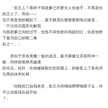
「前主人？看样子我老爹已对萧夫人你放手，不再是你
的主人了。而你——
也不再是他的雌奴了。」森天横眉头微微紧锁地点破道，
「不过你仍愿意化解我
与我老爹之间的过节，也怪不得他曾向我提到过，你是他胯
下最为忠心的唯二雌
奴之一。」
类似于所有黑魔一族的成员，森天横像父亲原田坤一
般，同样留着铮亮健康
的光头。此外，在他健硕粗壮的双腿上，则被套上了条色泽
为黑的休闲长裤。
「你既然已知我来意，那又为何继续啰啰嗦嗦下去，何
不让试炼现在就开始
？」