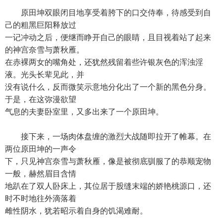
原田坤双眼闭目地享受着胯下的口交侍奉，待感受到自
己的粗黑巨阳释放过
一记冲动之后，便继而睁开自己的眼睛，且目视着站了起来
的神宫奈雪与萧秋雁。
在赤裸两女的嘴角处，还犹然残留着些许银灰色的浑浊淫
液。光头长辈见此，并
没有说什么，反而微笑示意地分化出了一个新的黑色分身。
于是，在这弥漫欲望
气息的夫妻卧室里，又多出来了一个原田坤。
接下来，一场肉体盘缠的激烈大战随即拉开了帷幕。在
两位原田坤的一声令
下，只见神宫奈雪与萧秋雁，像是被彻底驯服了的恭顺宠物
一般，赫然眉目含情
地趴在了双人卧床上，其位居于股缝末端的娇艳桃源口，还
时不时地往外滴落着
雌性阴水，犹若昭示着自身的饥渴难耐。