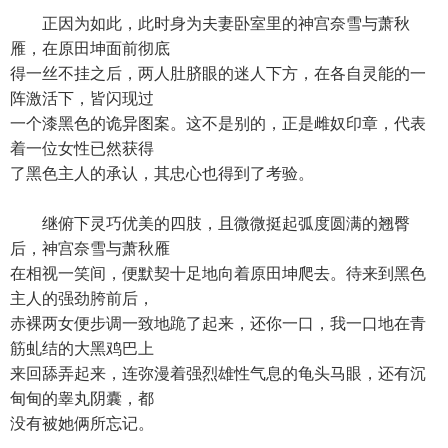
正因为如此，此时身为夫妻卧室里的神宫奈雪与萧秋
雁，在原田坤面前彻底
得一丝不挂之后，两人肚脐眼的迷人下方，在各自灵能的一
阵激活下，皆闪现过
一个漆黑色的诡异图案。这不是别的，正是雌奴印章，代表
着一位女性已然获得
了黑色主人的承认，其忠心也得到了考验。
继俯下灵巧优美的四肢，且微微挺起弧度圆满的翘臀
后，神宫奈雪与萧秋雁
在相视一笑间，便默契十足地向着原田坤爬去。待来到黑色
主人的强劲胯前后，
赤裸两女便步调一致地跪了起来，还你一口，我一口地在青
筋虬结的大黑鸡巴上
来回舔弄起来，连弥漫着强烈雄性气息的龟头马眼，还有沉
甸甸的睾丸阴囊，都
没有被她俩所忘记。