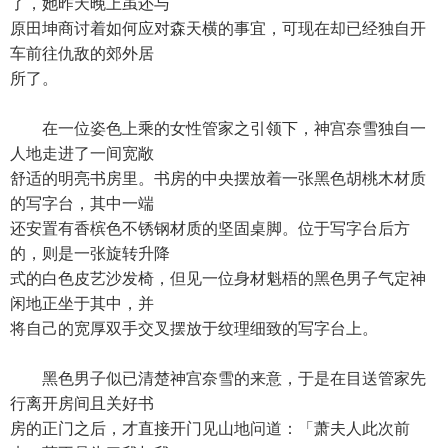
了，她昨天晚上虽还与
原田坤商讨着如何应对森天横的事宜，可现在却已经独自开
车前往仇敌的郊外居
所了。
在一位姿色上乘的女性管家之引领下，神宫奈雪独自一
人地走进了一间宽敞
舒适的明亮书房里。书房的中央摆放着一张黑色胡桃木材质
的写字台，其中一端
还安置有香槟色不锈钢材质的坚固桌脚。位于写字台后方
的，则是一张旋转升降
式的白色皮艺沙发椅，但见一位身材魁梧的黑色男子气定神
闲地正坐于其中，并
将自己的宽厚双手交叉摆放于纹理细致的写字台上。
黑色男子似已清楚神宫奈雪的来意，于是在目送管家先
行离开房间且关好书
房的正门之后，才直接开门见山地问道：「萧夫人此次前