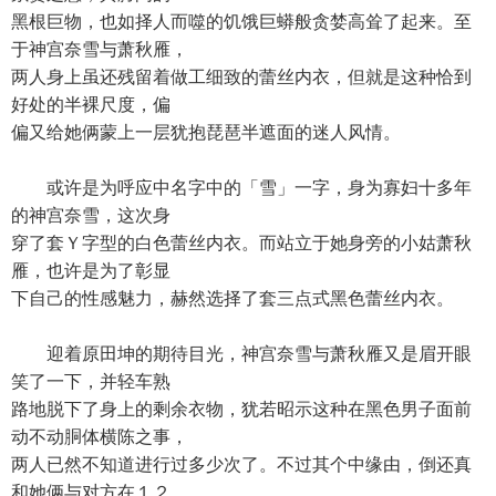
黑根巨物，也如择人而噬的饥饿巨蟒般贪婪高耸了起来。至
于神宫奈雪与萧秋雁，
两人身上虽还残留着做工细致的蕾丝内衣，但就是这种恰到
好处的半裸尺度，偏
偏又给她俩蒙上一层犹抱琵琶半遮面的迷人风情。
或许是为呼应中名字中的「雪」一字，身为寡妇十多年
的神宫奈雪，这次身
穿了套Ｙ字型的白色蕾丝内衣。而站立于她身旁的小姑萧秋
雁，也许是为了彰显
下自己的性感魅力，赫然选择了套三点式黑色蕾丝内衣。
迎着原田坤的期待目光，神宫奈雪与萧秋雁又是眉开眼
笑了一下，并轻车熟
路地脱下了身上的剩余衣物，犹若昭示这种在黑色男子面前
动不动胴体横陈之事，
两人已然不知道进行过多少次了。不过其个中缘由，倒还真
和她俩与对方在１２