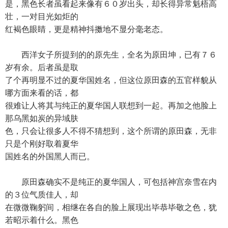
是，黑色长者虽看起来像有６０岁出头，却长得异常魁梧高
壮，一对目光如炬的
红褐色眼睛，更是精神抖擞地不显分毫老态。
西洋女子所提到的的原先生，全名为原田坤，已有７６
岁有余。后者虽是取
了个再明显不过的夏华国姓名，但这位原田森的五官样貌从
哪方面来看的话，都
很难让人将其与纯正的夏华国人联想到一起。再加之他脸上
那乌黑如炭的异域肤
色，只会让很多人不得不猜想到，这个所谓的原田森，无非
只是个刚好取着夏华
国姓名的外国黑人而已。
原田森确实不是纯正的夏华国人，可包括神宫奈雪在内
的３位气质佳人，却
在微微鞠躬间，相继在各自的脸上展现出毕恭毕敬之色，犹
若昭示着什么。黑色