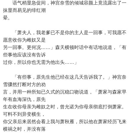
语气稍显急促间，神宫奈雪的倾城容颜上竟流露出了一
抹显而易见的绯红潮
晕。
「萧夫人，我老爹已不是你的主人是一回事，可我愿不
愿意收你为雌奴又是
另一回事。更何况……」森天横顿时话中有话地说道，「有
些事他应该没有告诉
过你，所以你也无需为他出头……」
「有些事，原先生他已经在这几天告诉我了。」神宫奈
雪骤然打断对方的劝
言，并用一种所知已久式的沉稳口吻说道，「萧家与森家早
年有血海深仇，原先
生在收你母亲为雌奴之时，曾允诺为你母亲彻底打倒萧家。
可料不到异变横生，
你父亲后来居然会看上我与萧秋雁，所以他在萧家经历飞来
横祸之时，并没有落