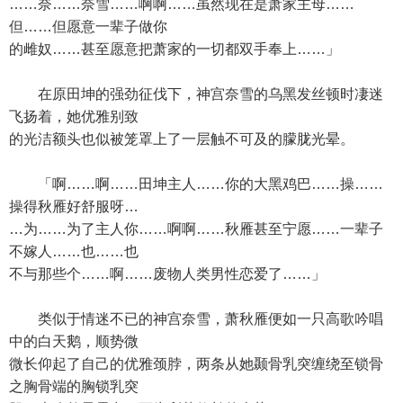
……奈……奈雪……啊啊……虽然现在是萧家主母……
但……但愿意一辈子做你
的雌奴……甚至愿意把萧家的一切都双手奉上……」
在原田坤的强劲征伐下，神宫奈雪的乌黑发丝顿时凄迷
飞扬着，她优雅别致
的光洁额头也似被笼罩上了一层触不可及的朦胧光晕。
「啊……啊……田坤主人……你的大黑鸡巴……操……
操得秋雁好舒服呀…
…为……为了主人你……啊啊……秋雁甚至宁愿……一辈子
不嫁人……也……也
不与那些个……啊……废物人类男性恋爱了……」
类似于情迷不已的神宫奈雪，萧秋雁便如一只高歌吟唱
中的白天鹅，顺势微
微长仰起了自己的优雅颈脖，两条从她颞骨乳突缠绕至锁骨
之胸骨端的胸锁乳突