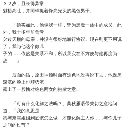
３２岁，且长得异常
魁梧高壮，并同样挺着铮亮光头的黑色男子。
「确实如此，他像我一样，皆为黑魔一族中的成员。此
外，我十多年前曾亏
欠过天横的母亲，并没有很好地履行协议。现在则更不用说
了，我与他这个做儿
子的……依然是关系不和，所以我实在不方便与他再度为
敌……」
后面的话，原田坤顿时面有难色地没再说下去，他黝黑
深沉的脸上也顺势流
露出了一股愧对绝色两女的抱歉之意。
「可有什么化解之法吗？」萧秋雁语带关切之意地问
道，「我的意思是……
我与奈雪姐姐到底该怎么做，才能化解主人你……与你儿子
之间的过节？」