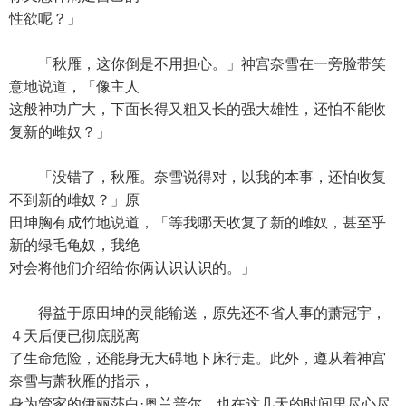
性欲呢？」
「秋雁，这你倒是不用担心。」神宫奈雪在一旁脸带笑
意地说道，「像主人
这般神功广大，下面长得又粗又长的强大雄性，还怕不能收
复新的雌奴？」
「没错了，秋雁。奈雪说得对，以我的本事，还怕收复
不到新的雌奴？」原
田坤胸有成竹地说道，「等我哪天收复了新的雌奴，甚至乎
新的绿毛龟奴，我绝
对会将他们介绍给你俩认识认识的。」
得益于原田坤的灵能输送，原先还不省人事的萧冠宇，
４天后便已彻底脱离
了生命危险，还能身无大碍地下床行走。此外，遵从着神宫
奈雪与萧秋雁的指示，
身为管家的伊丽莎白·奥兰普尔，也在这几天的时间里尽心尽