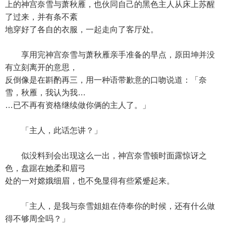
上的神宫奈雪与萧秋雁，也伙同自己的黑色主人从床上苏醒
了过来，并有条不紊
地穿好了各自的衣服，一起走向了客厅处。
享用完神宫奈雪与萧秋雁亲手准备的早点，原田坤并没
有立刻离开的意思，
反倒像是在斟酌再三，用一种语带歉意的口吻说道：「奈
雪，秋雁，我认为我…
…已不再有资格继续做你俩的主人了。」
「主人，此话怎讲？」
似没料到会出现这么一出，神宫奈雪顿时面露惊讶之
色，盘踞在她柔和眉弓
处的一对嫦娥细眉，也不免显得有些紧蹙起来。
「主人，是我与奈雪姐姐在侍奉你的时候，还有什么做
得不够周全吗？」