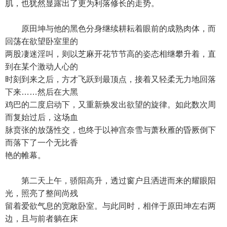
肌，也犹然显露出了更为利落修长的走势。
原田坤与他的黑色分身继续耕耘着眼前的成熟肉体，而
回荡在欲望卧室里的
两股凄迷淫叫，则以芝麻开花节节高的姿态相继攀升着，直
到在某个激动人心的
时刻到来之后，方才飞跃到最顶点，接着又轻柔无力地回落
下来……然后在大黑
鸡巴的二度启动下，又重新焕发出欲望的旋律。如此数次周
而复始过后，这场血
脉贲张的放荡性交，也终于以神宫奈雪与萧秋雁的昏厥倒下
而落下了一个无比香
艳的帷幕。
第二天上午，骄阳高升，透过窗户且洒进而来的耀眼阳
光，照亮了整间尚残
留着爱欲气息的宽敞卧室。与此同时，相伴于原田坤左右两
边，且与前者躺在床