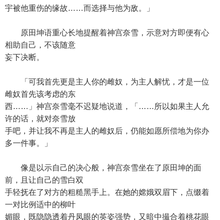
宇被他重伤的缘故……而选择与他为敌。」
原田坤语重心长地提醒着神宫奈雪，示意对方即便有心
相助自己，不该随意
妄下决断。
「可我首先更是主人你的雌奴，为主人解忧，才是一位
雌奴首先该考虑的东
西……」神宫奈雪毫不迟疑地说道，「……所以如果主人允
许的话，就对奈雪放
手吧，并让我不再是主人的雌奴后，仍能如愿所偿地为你办
多一件事。」
像是以示自己的决心般，神宫奈雪坐在了原田坤的面
前，且让自己的雪白双
手轻抚在了对方的粗糙黑手上。在她的嫦娥双眉下，点缀着
一对比例适中的柳叶
媚眼，既隐隐透着丹凤眼的英姿强势，又暗中撮合着桃花眼