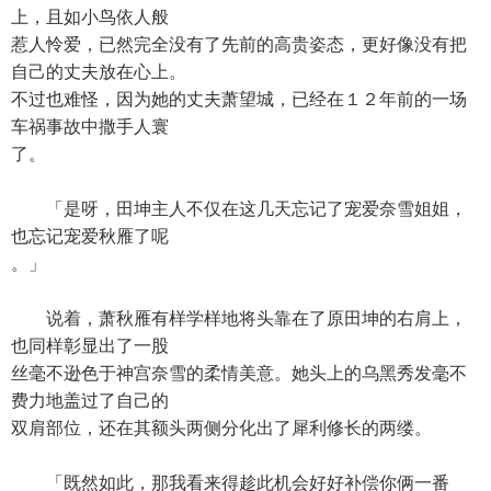
上，且如小鸟依人般
惹人怜爱，已然完全没有了先前的高贵姿态，更好像没有把
自己的丈夫放在心上。
不过也难怪，因为她的丈夫萧望城，已经在１２年前的一场
车祸事故中撒手人寰
了。
「是呀，田坤主人不仅在这几天忘记了宠爱奈雪姐姐，
也忘记宠爱秋雁了呢
。」
说着，萧秋雁有样学样地将头靠在了原田坤的右肩上，
也同样彰显出了一股
丝毫不逊色于神宫奈雪的柔情美意。她头上的乌黑秀发毫不
费力地盖过了自己的
双肩部位，还在其额头两侧分化出了犀利修长的两缕。
「既然如此，那我看来得趁此机会好好补偿你俩一番