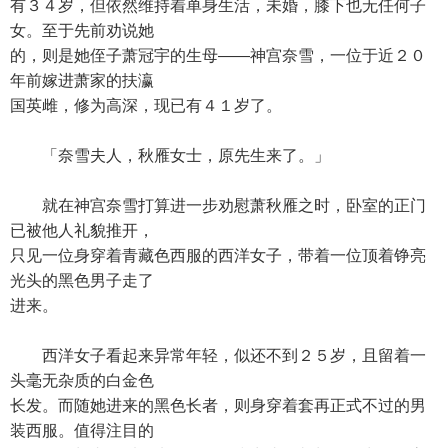
有３４岁，但依然维持着单身生活，未婚，膝下也无任何子
女。至于先前劝说她
的，则是她侄子萧冠宇的生母——神宫奈雪，一位于近２０
年前嫁进萧家的扶瀛
国英雌，修为高深，现已有４１岁了。
「奈雪夫人，秋雁女士，原先生来了。」
就在神宫奈雪打算进一步劝慰萧秋雁之时，卧室的正门
已被他人礼貌推开，
只见一位身穿着青藏色西服的西洋女子，带着一位顶着铮亮
光头的黑色男子走了
进来。
西洋女子看起来异常年轻，似还不到２５岁，且留着一
头毫无杂质的白金色
长发。而随她进来的黑色长者，则身穿着套再正式不过的男
装西服。值得注目的