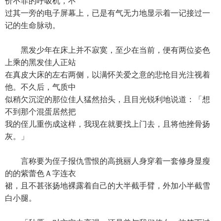
价不菲的呼吸机，不
过其一旁的电子屏幕上，已是有气无力地显示着一记接过一
记的生命脉动。
黑发少年在床上并不寂寞，至少在当前，便有两位姿色
上乘的黑发佳人正站
在真皮大床的左右两侧，以满怀关爱之意的悲怆目光注视着
他。不久后，气质中
似稍欠沉淀的那位佳人猛然抬头，且目光锐利地说道：「想
不到那个混蛋居然把
我的侄儿重伤成这样，我现在就要找上门去，且将他挫骨扬
灰。」
言称要为侄子报仇雪恨的高挑丽人身穿着一套修身显瘦
的的紫蕾色Ａ字连衣
裙，且不甚张扬地裸露着自己的大半截手臂，外加小半截雪
白小腿。