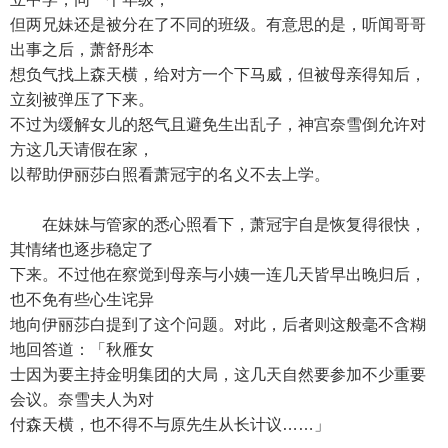
但两兄妹还是被分在了不同的班级。有意思的是，听闻哥哥
出事之后，萧舒彤本
想负气找上森天横，给对方一个下马威，但被母亲得知后，
立刻被弹压了下来。
不过为缓解女儿的怒气且避免生出乱子，神宫奈雪倒允许对
方这几天请假在家，
以帮助伊丽莎白照看萧冠宇的名义不去上学。
在妹妹与管家的悉心照看下，萧冠宇自是恢复得很快，
其情绪也逐步稳定了
下来。不过他在察觉到母亲与小姨一连几天皆早出晚归后，
也不免有些心生诧异
地向伊丽莎白提到了这个问题。对此，后者则这般毫不含糊
地回答道：「秋雁女
士因为要主持金明集团的大局，这几天自然要参加不少重要
会议。奈雪夫人为对
付森天横，也不得不与原先生从长计议……」