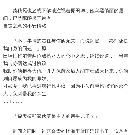
萧秋雁也迷惑不解地注视着原田坤，她乌黑俏丽的眉
间，已然酝酿起了带有
自责之意的不安情绪。
「不，事情的责任与你俩无关，而说到底……终究还是
我自身的问题。」原
田坤忙打消着两位成熟丽人的心中之虑，继续说道，「当年
我与你俩达成过协议，
我助你俩抱得大仇，并力保萧家后人能茁壮成大起来，你俩
则自愿成为我的雌奴。
可如今，我已再难履行此协议，因为不久前重伤冠宇的那个
人，实则是我的亲生
儿子……」
「森天横那家伙竟是主人的亲生儿子？」
询问之同时，神宫奈雪的脑海里旋即浮现出了一位足有