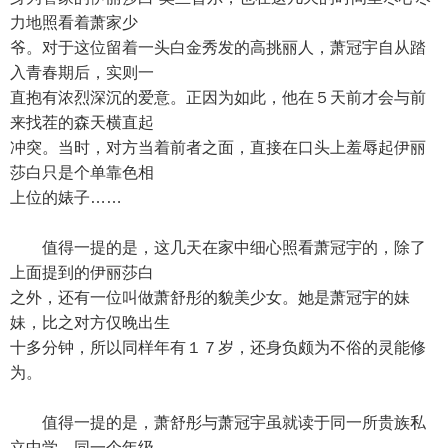
力地照看着萧家少
爷。对于这位留着一头白金秀发的高挑丽人，萧冠宇自从踏
入青春期后，实则一
直抱有浓烈深沉的爱意。正因为如此，他在５天前才会与前
来找茬的森天横直起
冲突。当时，对方当着前者之面，直接在口头上羞辱起伊丽
莎白只是个单靠色相
上位的婊子……
值得一提的是，这几天在家中细心照看萧冠宇的，除了
上面提到的伊丽莎白
之外，还有一位叫做萧舒彤的貌美少女。她是萧冠宇的妹
妹，比之对方仅晚出生
十多分钟，所以同样年有１７岁，还身负颇为不俗的灵能修
为。
值得一提的是，萧舒彤与萧冠宇虽就读于同一所贵族私
立中学，同一个年级，