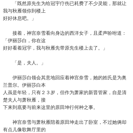
「既然原先生为给冠宇疗伤已耗费了不少灵能，那就让
我与秋雁领你到楼上
好好休息吧。」
接着，神宫奈雪看向身边的西洋女子，且柔声吩咐道：
「伊丽莎白，你在这
好好看着冠宇，我与秋雁先带原先生楼上去了。」
「是，夫人。」
伊丽莎白领会其意地回应着神宫奈雪，她的姓氏是为奥
兰普尔。伊丽莎白本
人虽是年轻，只有２３岁，但作为萧家的新晋管家，自是清
楚夫人与萧秋雁，接
下来到底要与前来这里的原田坤行何种之事。
神宫奈雪与萧秋雁陪着原田坤走出了卧室，不过她俩却
有点儿像歌舞厅里的