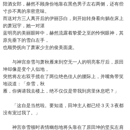
陪酒女郎，赫然不顾身份地靠在黑色男子左右两侧，还有些
寸步不离的亲密意味。
而送对方三人离开后的伊丽莎白，则开始转身看向躺在床上
的萧冠宇，她一对湛
蓝明亮的美丽眼眸中，赫然流露着挚爱之至的怜悯眼神，其
原先垂下的雪白左手，
也顺势抚向了萧家少主的俊美面庞。
与神宫奈雪与萧秋雁来到空无一人的明亮客厅后，原田
坤却像是变个人似地，
突然将左右双手揽在了两位绝色佳人的腰际上，并嘴角带笑
地说道：「奈雪，秋
雁，你俩请我去楼上，绝不仅仅是带我到房里休息吧？」
「这自是当然啦。要知道，田坤主人都已经３天３夜都
没有宠过我了。」
神宫奈雪顿时表情幽怨地将头靠在了原田坤的坚实左肩