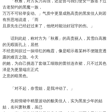
「秋雁，对方实力高强，还是曾与我们使女一族签下过
古老契约的黑魔一族，
万万不可轻举妄动。」气质中更显成熟高贵的黑发佳人则若
有所思地说道，「而
且原先生已经赶过来了，他绝对能治好冠宇的伤。」
话到此处，称对方为「秋雁」的高贵丽人，其雪白高雅
的无暇面孔上，居然
不经意间掠过一抹绯红的晚霞，像是昭示着某种不便随意透
露的难言之隐。今天
的她，为自己挑选了套做工细致的蕾丝连衣裙，只不过其色
泽是为更显端庄正式
之意的暗黑色。
「对不起，奈雪姐，是我冲动了。」
先前情绪中稍显波动的貌美佳人，实为黑发少年的姑
姑，名叫萧秋雁，虽已