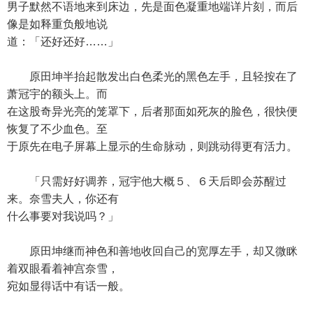
男子默然不语地来到床边，先是面色凝重地端详片刻，而后
像是如释重负般地说
道：「还好还好……」
原田坤半抬起散发出白色柔光的黑色左手，且轻按在了
萧冠宇的额头上。而
在这股奇异光亮的笼罩下，后者那面如死灰的脸色，很快便
恢复了不少血色。至
于原先在电子屏幕上显示的生命脉动，则跳动得更有活力。
「只需好好调养，冠宇他大概５、６天后即会苏醒过
来。奈雪夫人，你还有
什么事要对我说吗？」
原田坤继而神色和善地收回自己的宽厚左手，却又微眯
着双眼看着神宫奈雪，
宛如显得话中有话一般。