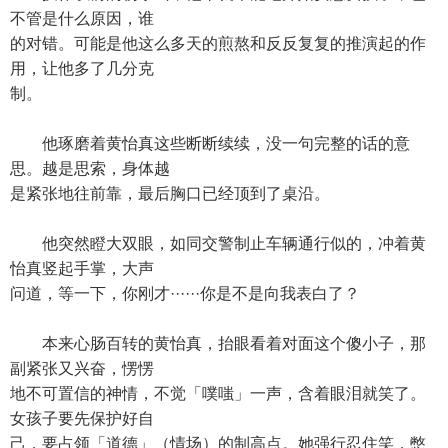
不管是什么原因，谁
的对错。可能是他这么多天的煎熬和反反复复的推演起的作
用，让他多了几分克
制。
他琢磨着黄怡真这些断断续续，没一句完整的话的意
思。越是思索，身体越
是紧张地往前靠，最后胸口已经顶到了桌沿。
他突然瞪大双眼，如同交警制止车辆通行似的，冲着黄
怡真竖起手掌，大声
问道，等一下，你刚才······你是不是向我表白了？
本来心肠百转的黄怡真，抬眼看着对面这个傻小子，那
副紧张又兴奋，愣愣
地不可置信的神情，不觉「噗嗤」一声，含着眼泪就笑了。
女孩子要先保护好自
己，要占领「道德」（情场）的制高点。她强行忍住笑，憋