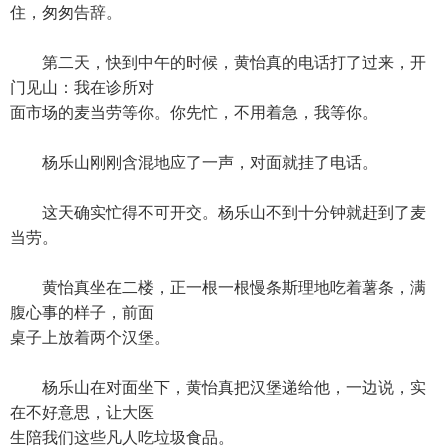
住，匆匆告辞。
第二天，快到中午的时候，黄怡真的电话打了过来，开
门见山：我在诊所对
面市场的麦当劳等你。你先忙，不用着急，我等你。
杨乐山刚刚含混地应了一声，对面就挂了电话。
这天确实忙得不可开交。杨乐山不到十分钟就赶到了麦
当劳。
黄怡真坐在二楼，正一根一根慢条斯理地吃着薯条，满
腹心事的样子，前面
桌子上放着两个汉堡。
杨乐山在对面坐下，黄怡真把汉堡递给他，一边说，实
在不好意思，让大医
生陪我们这些凡人吃垃圾食品。