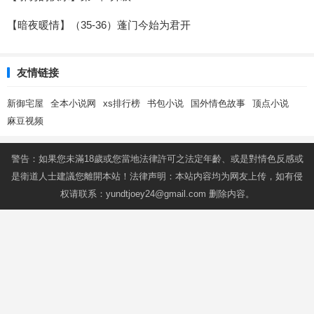
【暗夜暖情】（35-36）蓬门今始为君开
友情链接
新御宅屋
全本小说网
xs排行榜
书包小说
国外情色故事
顶点小说
麻豆视频
警告：如果您未滿18歲或您當地法律許可之法定年齡、或是對情色反感或
是衛道人士建議您離開本站！法律声明：本站内容均为网友上传，如有侵
权请联系：
yundtjoey24@gmail.com
删除内容。