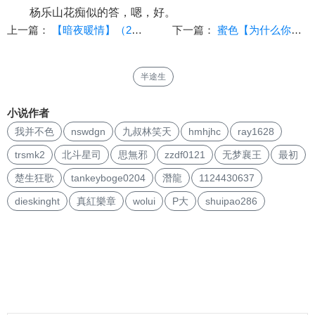
杨乐山花痴似的答，嗯，好。
上一篇：
【暗夜暖情】（29-30）还要啥自行车
下一篇：
蜜色【为什么你们每个人都想上小弟弟我】（十五）
半途生
小说作者
我并不色
nswdgn
九叔林笑天
hmhjhc
ray1628
trsmk2
北斗星司
思無邪
zzdf0121
无梦襄王
最初
楚生狂歌
tankeyboge0204
潛龍
1124430637
dieskinght
真紅樂章
wolui
P大
shuipao286