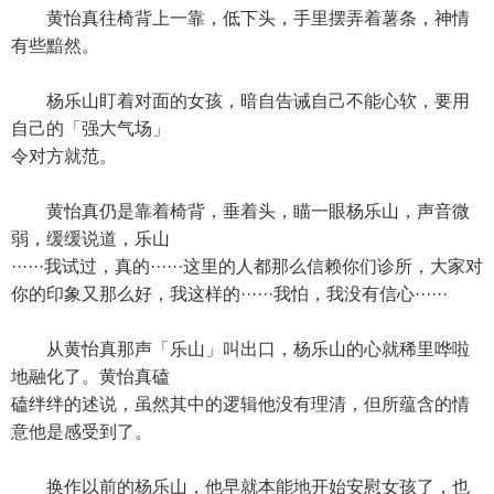
黄怡真往椅背上一靠，低下头，手里摆弄着薯条，神情
有些黯然。
杨乐山盯着对面的女孩，暗自告诫自己不能心软，要用
自己的「强大气场」
令对方就范。
黄怡真仍是靠着椅背，垂着头，瞄一眼杨乐山，声音微
弱，缓缓说道，乐山
······我试过，真的······这里的人都那么信赖你们诊所，大家对
你的印象又那么好，我这样的······我怕，我没有信心······
从黄怡真那声「乐山」叫出口，杨乐山的心就稀里哗啦
地融化了。黄怡真磕
磕绊绊的述说，虽然其中的逻辑他没有理清，但所蕴含的情
意他是感受到了。
换作以前的杨乐山，他早就本能地开始安慰女孩了，也