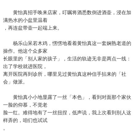
黄怡真招手唤来店家，叮嘱将酒悉数倒进酒壶，浸在加
满热水的小盆里温着
，再连盆带壶一起端上来。
杨乐山呆若木鸡，愣愣地看着黄怡真这一套娴熟老道的
操作。他这个众多家
长眼里的「别人家的孩子」，生活的轨迹无非是两点一线：
出了学校就进医院，
离开医院再到诊所，哪里见过黄怡真这种信手拈来的「社
会」做派。
黄怡真小小地显露了一丝「本色」，看到对面那个家伙
一脸的仰慕，不觉老
脸一红。难得地有了一丝扭捏，低声说，我上次看到别人这
样弄的，咱们也试试
。