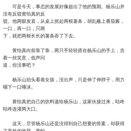
可是今天，事态的发展好像超出了他的预期。杨乐山并
没有反驳黄怡真的反
驳。他两眼发直，从桌上抓起两根薯条，胡乱蘸上番茄酱，
一口，再一口，只两
下，就把两根长长的薯条吞了下去。
黄怡真向前靠了靠，两只手轻轻搭在杨乐山的手上，含
着一丝笑意，低声问
道，你没事吧？
杨乐山抬头看着女孩，没出声，只是伸了伸脖子，用力
咽下一口唾沫。
黄怡真把自己的饮料递给杨乐山，这家伙接过来，咕咚
咕咚连灌两大口。
这天，尽管杨乐山还是没得到自己想要的答案，却获得
了意外的收获。黄怡