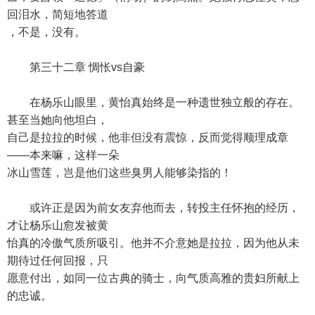
回泪水，简短地答道
，不是，没有。
第三十二章 惆怅vs自豪
在杨乐山眼里，黄怡真始终是一种遗世独立般的存在。
甚至当她向他坦白，
自己是拉拉的时候，他非但没有震惊，反而觉得顺理成章
——本来嘛，这样一朵
冰山雪莲，岂是他们这些臭男人能够染指的！
或许正是因为前女友弃他而去，转投主任怀抱的经历，
才让杨乐山愈发被黄
怡真的冷傲气质所吸引。他并不介意她是拉拉，因为他从未
期待过任何回报，只
愿意付出，如同一位古典的骑士，向气质高雅的贵妇所献上
的忠诚。