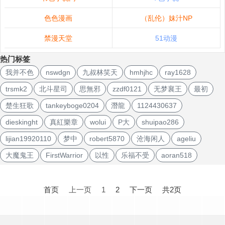
色色漫画
（乱伦）妹汁NP
禁漫天堂
51动漫
热门标签
我并不色
nswdgn
九叔林笑天
hmhjhc
ray1628
trsmk2
北斗星司
思無邪
zzdf0121
无梦襄王
最初
楚生狂歌
tankeyboge0204
潛龍
1124430637
dieskinght
真紅樂章
wolui
P大
shuipao286
lijian19920110
梦中
robert5870
沧海闲人
ageliu
大魔鬼王
FirstWarrior
以性
乐福不受
aoran518
文
章
首页
上一页
1
2
下一页
共2页
导
航